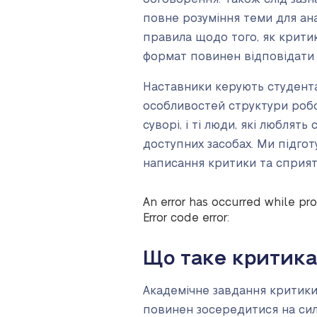
повне розуміння теми для ана
правила щодо того, як крити
формат повинен відповідати 
Наставники керують студента
особливостей структури робот
суворі, і ті люди, які любля
доступних засобах. Ми підгот
написання критики та сприят
An error has occurred while pro
Error code error:
Що таке критика 
Академічне завдання критики 
повинен зосередитися на силь