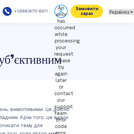
An
Замовити
+1(888)870-8911
зараз
error
has
occurred
while
processing
your
суб’єктивним
request.
Please
try
again
later
or
contact
our
support
нь, вимогливими. Це дійсно
team.
адним. Крім того, це вдвічі
Error
 описати тему для
code
error:
е тоді, коли автор має