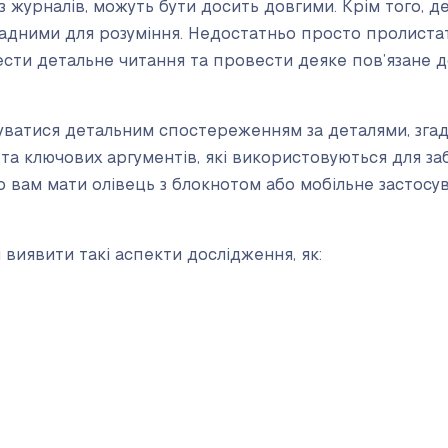
і з журналів, можуть бути досить довгими. Крім того, де
ладними для розуміння. Недостатньо просто пролистат
ести детальне читання та провести деяке пов’язане 
атися детальним спостереженням за деталями, згада
та ключових аргументів, які використовуються для за
 вам мати олівець з блокнотом або мобільне застосу
 виявити такі аспекти дослідження, як: