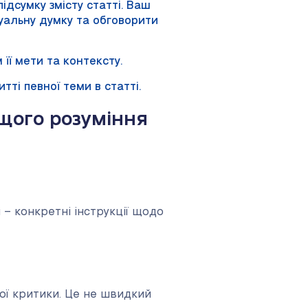
дсумку змісту статті. Ваш
дуальну думку та обговорити
її мети та контексту.
тті певної теми в статті.
щого розуміння
– конкретні інструкції щодо
ної критики. Це не швидкий