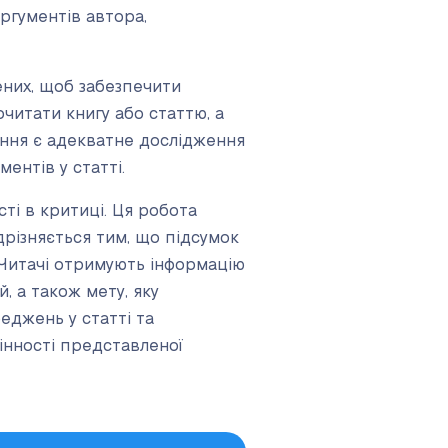
аргументів автора,
ених, щоб забезпечити
читати книгу або статтю, а
ження є адекватне дослідження
ментів у статті.
ті в критиці. Ця робота
ідрізняється тим, що підсумок
 Читачі отримують інформацію
, а також мету, яку
реджень у статті та
цінності представленої