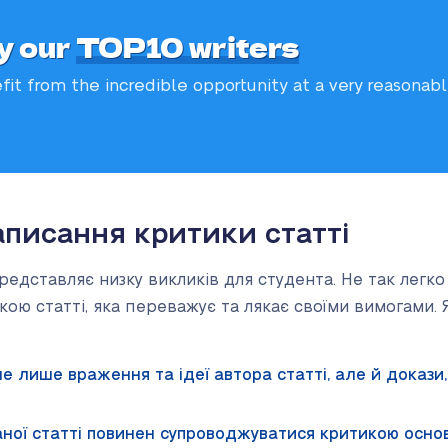
y our
TOP10 writers
fit from the incredible
opportunity at a very reasonab
аписання критики статті
редставляє низку викликів для студента. Не так легк
ою статті, яка переважує та лякає своїми вимогами.
е лише враження та ідеї автора статті, але й докази
аної статті повинен супроводжуватися критикою основ