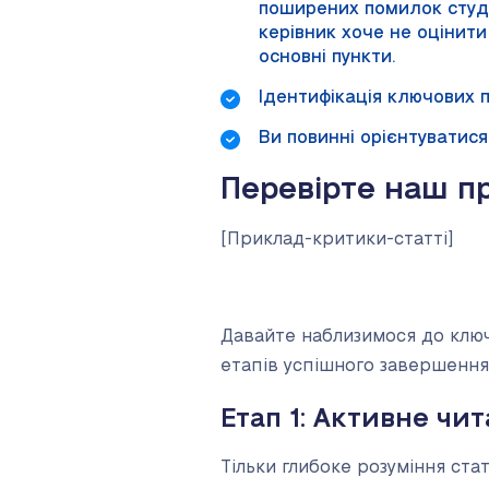
поширених помилок студен
керівник хоче не оцінити
основні пункти.
Ідентифікація ключових п
Ви повинні орієнтуватися 
Перевірте наш п
[Приклад-критики-статті]
Давайте наблизимося до ключ
етапів успішного завершення
Етап 1: Активне чи
Тільки глибоке розуміння ста