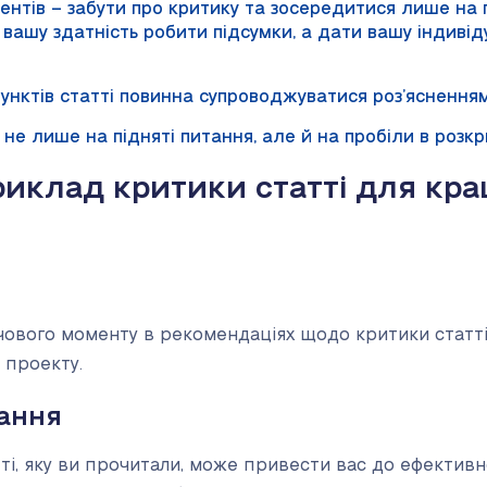
тів – забути про критику та зосередитися лише на пі
 вашу здатність робити підсумки, а дати вашу індиві
унктів статті повинна супроводжуватися роз’ясненням 
не лише на підняті питання, але й на пробіли в розкри
риклад критики статті для кра
ового моменту в рекомендаціях щодо критики статті 
 проекту.
тання
тті, яку ви прочитали, може привести вас до ефектив