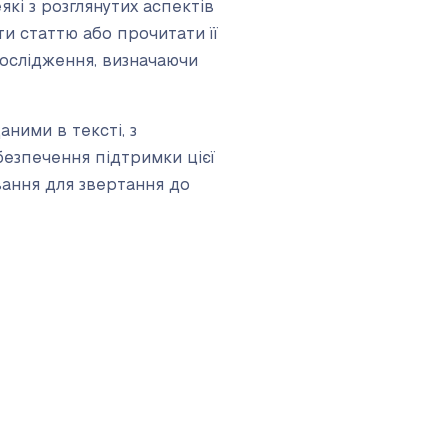
які з розглянутих аспектів
и статтю або прочитати її
дослідження, визначаючи
ними в тексті, з
безпечення підтримки цієї
вання для звертання до