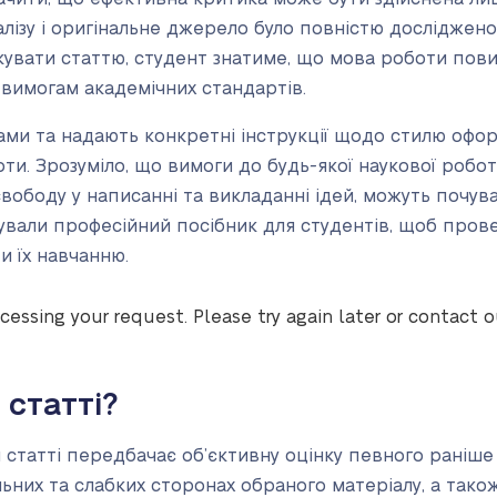
лізу і оригінальне джерело було повністю досліджено
кувати статтю, студент знатиме, що мова роботи пов
вимогам академічних стандартів.
ми та надають конкретні інструкції щодо стилю офор
и. Зрозуміло, що вимоги до будь-якої наукової роботи
ть свободу у написанні та викладанні ідей, можуть поч
ували професійний посібник для студентів, щоб пров
и їх навчанню.
cessing your request. Please try again later or contact 
статті?
статті передбачає об’єктивну оцінку певного раніше 
них та слабких сторонах обраного матеріалу, а також