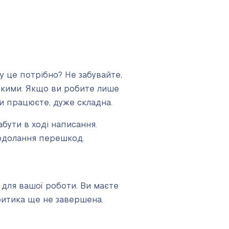
у це потрібно? Не забувайте,
откими. Якщо ви робите лише
ви працюєте, дуже складна.
абути в ході написання.
подолання перешкод.
 для вашої роботи. Ви маєте
критика ще не завершена.