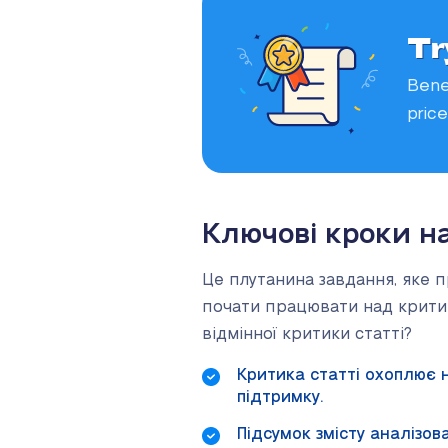
Tr
Bene
price
Ключові кроки н
Це плутанина завдання, яке п
почати працювати над критик
відмінної критики статті?
Критика статті охоплює н
підтримку.
Підсумок змісту аналізов