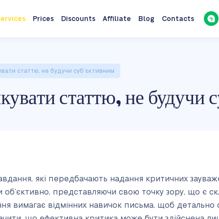
ervices
Prices
Discounts
Affiliate
Blog
Contacts
увати статтю, не будучи суб’єктивним
икувати статтю, не будучи 
вдання, які передбачають надання критичних зауваже
и об’єктивно, представляючи свою точку зору, що є скл
ання вимагає відмінних навичок письма, щоб детально
ачити, що ефективна критика може бути здійснена лиш