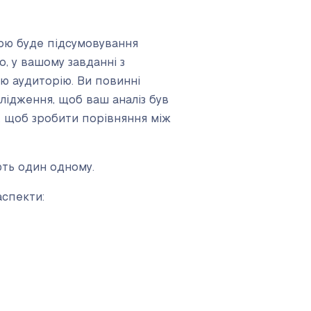
кою буде підсумовування
о, у вашому завданні з
ю аудиторію. Ви повинні
лідження, щоб ваш аналіз був
и, щоб зробити порівняння між
ють один одному.
аспекти: