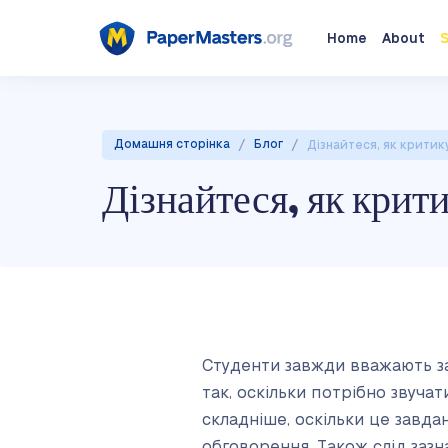
Home
About
S
/
/
Домашня сторінка
Блог
Дізнайтеся, як критик
Дізнайтеся, як крит
Студенти завжди вважають за
так, оскільки потрібно звучат
складніше, оскільки це завд
обговорення. Також слід зазн