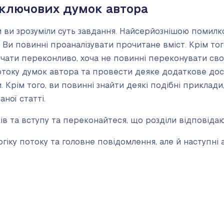
 ключових думок автора
 ви зрозуміли суть завдання. Найсерйознішою помил
. Ви повинні проаналізувати прочитане вміст. Крім тог
учати переконливо, хоча не повинні переконувати сво
отоку думок автора та провести деяке додаткове дос
 Крім того, ви повинні знайти деякі подібні приклад
ної статті.
ів та вступу та переконайтеся, що розділи відповіда
огіку потоку та головне повідомлення, але й наступні 