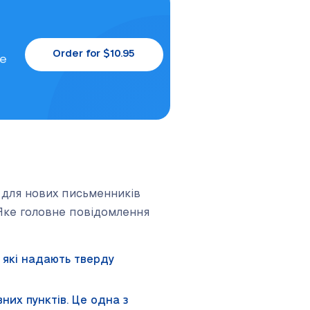
Order for $10.95
le
о для нових письменників
 Яке головне повідомлення
, які надають тверду
них пунктів. Це одна з