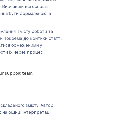
. Вивчивши всі основні
инна бути формальною, а
млення, змісту роботи та
, зокрема до критики статті,
уватися обмеженими у
ести їх через процес
our support team.
складеного змісту. Автор
 на оцінці інтерпретації