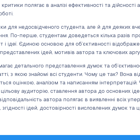
 критики полягає в аналізі ефективності та дійсності 
боті.
ки для недосвідченого студента, але й для деяких вч
ня. По-перше, студентам доведеться кілька разів про
ст і ідеї. Єдиною основою для об’єктивності відобра
 представлених ідей, мотивів автора та ключових аргу
магає детального представлення думок та об’єктивнос
атті, з якою знайомі всі студенти. Чому це так? Вона в
ться оцінкою, аналізом та написанням інтерпретацій.
 цільову аудиторію, ставлення автора до основних ідей
відповідальність автора полягає в виявленні всіх упе
і, згідності ідей, достовірності висловлених думок та 