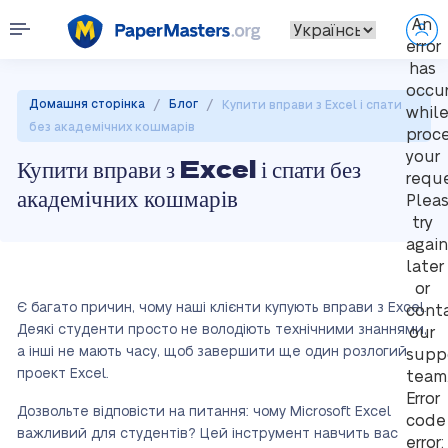
An
error
has
occu
/
/
Домашня сторінка
Блог
Купити вправи з Excel і спати
whil
без академічних кошмарів
proc
your
Купити вправи з Excel і спати без
reque
академічних кошмарів
Plea
try
again
later
or
Є багато причин, чому наші клієнти купують вправи з Excel.
cont
Деякі студенти просто не володіють технічними знаннями,
our
а інші не мають часу, щоб завершити ще один розлогий
supp
проект Excel.
team
Error
Дозвольте відповісти на питання: чому Microsoft Excel
code
важливий для студентів? Цей інструмент навчить вас
error: