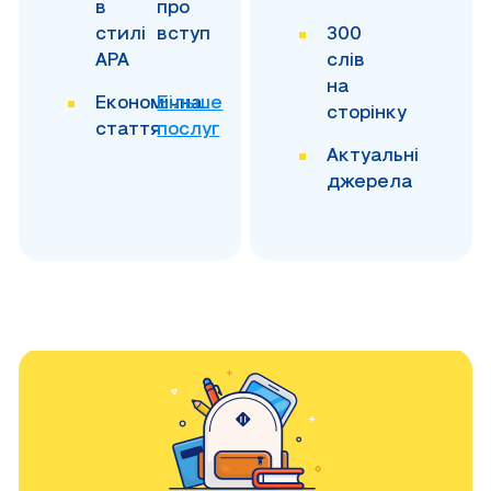
в
про
стилі
вступ
300
APA
слів
на
Економічна
Більше
сторінку
стаття
послуг
Актуальні
джерела