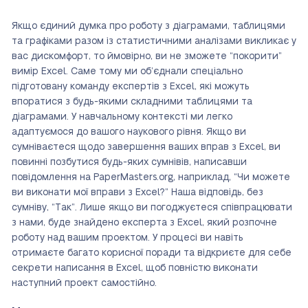
Якщо єдиний думка про роботу з діаграмами, таблицями
та графіками разом із статистичними аналізами викликає у
вас дискомфорт, то ймовірно, ви не зможете “покорити”
вимір Excel. Саме тому ми об’єднали спеціально
підготовану команду експертів з Excel, які можуть
впоратися з будь-якими складними таблицями та
діаграмами. У навчальному контексті ми легко
адаптуємося до вашого наукового рівня. Якщо ви
сумніваєтеся щодо завершення ваших вправ з Excel, ви
повинні позбутися будь-яких сумнівів, написавши
повідомлення на PaperMasters.org, наприклад, “Чи можете
ви виконати мої вправи з Excel?” Наша відповідь, без
сумніву, “Так”. Лише якщо ви погоджуєтеся співпрацювати
з нами, буде знайдено експерта з Excel, який розпочне
роботу над вашим проектом. У процесі ви навіть
отримаєте багато корисної поради та відкриєте для себе
секрети написання в Excel, щоб повністю виконати
наступний проект самостійно.