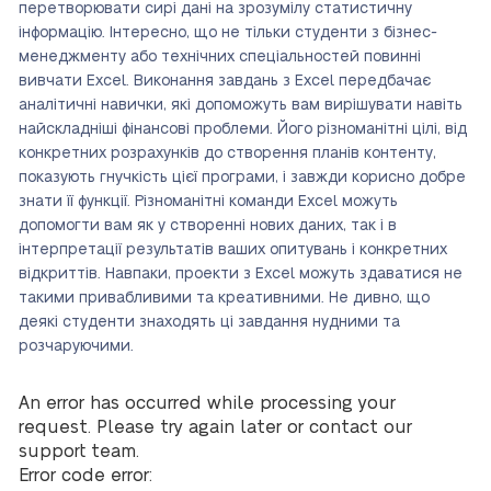
перетворювати сирі дані на зрозумілу статистичну
інформацію. Інтересно, що не тільки студенти з бізнес-
менеджменту або технічних спеціальностей повинні
вивчати Excel. Виконання завдань з Excel передбачає
аналітичні навички, які допоможуть вам вирішувати навіть
найскладніші фінансові проблеми. Його різноманітні цілі, від
конкретних розрахунків до створення планів контенту,
показують гнучкість цієї програми, і завжди корисно добре
знати її функції. Різноманітні команди Excel можуть
допомогти вам як у створенні нових даних, так і в
інтерпретації результатів ваших опитувань і конкретних
відкриттів. Навпаки, проекти з Excel можуть здаватися не
такими привабливими та креативними. Не дивно, що
деякі студенти знаходять ці завдання нудними та
розчаруючими.
An error has occurred while processing your
request. Please try again later or contact our
support team.
Error code error: