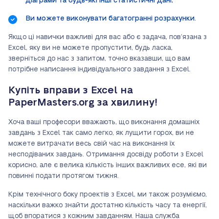
діаграми та будь-які інші статистичні дані;
Ви можете виконувати багатогранні розрахунки.
Якщо ці навички важливі для вас або є задача, пов’язана з
Excel, яку ви не можете пропустити, будь ласка,
зверніться до нас з запитом, точно вказавши, що вам
потрібне написання індивідуального завдання з Excel.
Купіть вправи з Excel на
PaperMasters.org за хвилину!
Хоча ваші професори вважають, що виконання домашніх
завдань з Excel так само легко, як лущити горох, ви не
можете витрачати весь свій час на виконання їх
несподіваних завдань. Отримання досвіду роботи з Excel
корисно, але є велика кількість інших важливих есе, які ви
повинні подати протягом тижня.
Крім технічного боку проектів з Excel, ми також розуміємо,
наскільки важко знайти достатню кількість часу та енергії,
щоб впоратися з кожним завданням. Наша служба