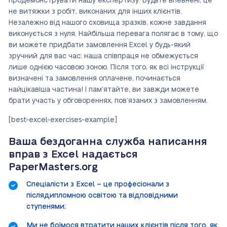
продемонструвати нашу експертизу. Будьте впевнені, це
не витяжки з робіт, виконаних для інших клієнтів.
Незалежно від нашого сховища зразків, кожне завдання
виконується з нуля. Найбільша перевага полягає в тому, що
ви можете придбати замовлення Excel у будь-який
зручний для вас час: наша співпраця не обмежується
лише однією часовою зоною. Після того, як всі інструкції
визначені та замовлення оплачене, починається
найцікавіша частина! І пам’ятайте, ви завжди можете
брати участь у обговореннях, пов’язаних з замовленням.
[best-excel-exercises-example]
Ваша бездоганна служба написання
вправ з Excel надається
PaperMasters.org
Спеціалісти з Excel – це професіонали з
післядипломною освітою та відповідними
ступенями;
Ми не боїмося втратити наших клієнтів після того, як