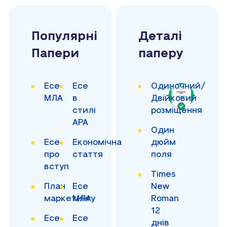
Популярні
Деталі
Папери
паперу
Есе
Есе
Одиночний/
МЛА
в
Двійковий
стилі
розміщення
APA
Один
Есе
Економічна
дюйм
про
стаття
поля
вступ
Times
План
Есе
New
маркетингу
МЛА
Roman
12
Есе
Есе
днів