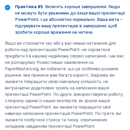
Практика #5
. Включіть хороше завершення. Люди
не можуть бути уважними до кінця вашої презентації
PowerPoint, і це абсолютно нормально. Ваша мета –
підсумувати вашу презентацію в завершенні, щоб
зробити хороше враження на читача.
Якщо ви стискаєте час або у вас немає натхнення для
роботи над презентацією PowerPoint, не соромтеся
придбати її в нашому надійному сервісі написання, і ми вас
не розчаруємо. Розмістивши замовлення на
PaperMasters.org, ви побачите, що це особливо розумне
рішення, яке принесе вам багато користі. Зокрема, ви
зможете покращити свою навчальну успішність, не
витрачаючи додаткових зусиль на написання вашої
презентації PowerPoint. По-друге, використовуючи роботу,
створену одним із наших експертів, як зразок вашої
презентації PowerPoint, ви зможете покращити свої
навички написання презентацій PowerPoint. По-третє, ви
зможете позбутися стресу та тиску, спричинених
складним завданням презентації PowerPoint.