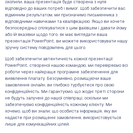
охопили, ваша презентація буде створена з нуля
відповідно до ваших потреб і вимог. Щоб забезпечити вас
відмінним результатом, ми призначимо письменника з
відповідними навичками та кваліфікацією. Якщо ви хочете
безпосередньо спілкуватися з цим фахівцем і давати йому
або їй вказівки щодо того, як має виглядати ваша
презентація PowerPoint, ви можете використовувати нашу
зручну систему повідомлень для цього.
Щоб забезпечити автентичність кожної презентації
PowerPoint, створеної нашою командою, ми перевіряємо всі
роботи через найкраще програмне забезпечення для
виявлення плагіату. Безсумнівно, розміщуючи ваше
замовлення онлайн, ви глибоко турбуєтеся про свою
конфіденційність. Ми гарантуємо, що жодні треті сторони
не будуть залучені до нашої співпраці, оскільки ми
забезпечуємо конфіденційність кожному клієнту. Ми
хочемо, щоб ви знали, що особиста інформація, яку ви
надаєте при розміщенні замовлення, використовується
лише для комунікаційних цілей.