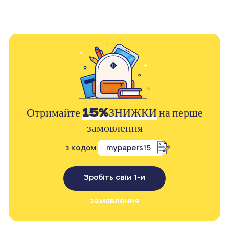
Отримайте
15%ЗНИЖКИ
на перше
замовлення
з кодом
mypapers15
Зробіть свій 1-й
замовлення