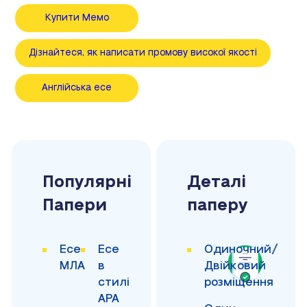
Купити Мемо
Дізнайтеся, як написати промову високої якості
Англійська есе
Популярні
Деталі
Папери
паперу
Есе
Есе
Одиночний/
МЛА
в
Двійковий
стилі
розміщення
APA