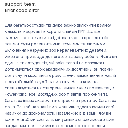
support team.
Error code error:
Для багатьох студентів дуже важко включити велику
кількість інформації в короткі слайди PPT. Що ще
важливіше, всі факти та ідеї, включені в презентацію,
повинні бути релевантними, точними та дійсними.
Включення незручних або нерелевантних деталей,
ймовірно, призведе до погрози за вашу роботу. Якщо ви
один із тих студентів, які орієнтовані на результат і
дотримуються своїх академічних досягнень, ви повинні
розглянути можливість розміщення замовлення в нашій
репутабельній службі написання. Наша команда
спеціалізується на створенні дивовижних презентацій
PowerPoint, есе, дослідних робіт, звітів про книги та
багатьох інших академічних проектів протягом багатьох
років. За цей час наші письменники вдосконалили свої
навички до досконалості. Незалежно від теми, яку ви
хочете, щоб ми охопили, ми успішно справимося з цим
завданням, оскільки ми все знаємо про створення