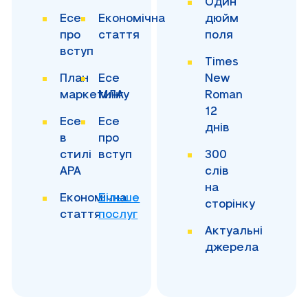
Один
Есе
Економічна
дюйм
про
стаття
поля
вступ
Times
План
Есе
New
маркетингу
МЛА
Roman
12
Есе
Есе
днів
в
про
стилі
вступ
300
APA
слів
на
Економічна
Більше
сторінку
стаття
послуг
Актуальні
джерела