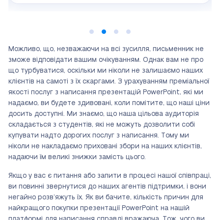
Можливо, що, незважаючи на всі зусилля, письменник не
зможе відповідати вашим очікуванням. Однак вам не про
що турбуватися, оскільки ми ніколи не залишаємо наших
клієнтів на самоті з їх скаргами. З урахуванням преміальної
якості послуг з написання презентацій PowerPoint, які ми
надаємо, ви будете здивовані, коли помітите, що наші ціни
досить доступні. Ми знаємо, що наша цільова аудиторія
складається з студентів, які не можуть дозволити собі
купувати надто дорогих послуг з написання. Тому ми
ніколи не накладаємо приховані збори на наших клієнтів,
надаючи їм великі знижки замість цього.
Якщо у вас є питання або запити в процесі нашої співпраці,
ви повинні звернутися до наших агентів підтримки, і вони
негайно розв’яжуть їх. Як ви бачите, кількість причин для
найкращого покупки презентації PowerPoint на нашій
платформі для написання справді вражаюча. Тож, чого ви