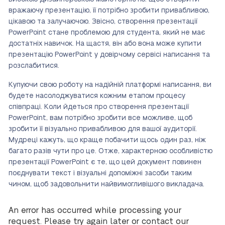
вражаючу презентацію, її потрібно зробити привабливою,
цікавою та залучаючою. Звісно, створення презентації
PowerPoint стане проблемою для студента, який не має
достатніх навичок. На щастя, він або вона може купити
презентацію PowerPoint у довірчому сервісі написання та
розслабитися.
Купуючи свою роботу на надійній платформі написання, ви
будете насолоджуватися кожним етапом процесу
співпраці. Коли йдеться про створення презентації
PowerPoint, вам потрібно зробити все можливе, щоб
зробити її візуально привабливою для вашої аудиторії.
Мудреці кажуть, що краще побачити щось один раз, ніж
багато разів чути про це. Отже, характерною особливістю
презентації PowerPoint є те, що цей документ повинен
поєднувати текст і візуальні допоміжні засоби таким
чином, щоб задовольнити найвимогливішого викладача.
An error has occurred while processing your
request. Please try again later or contact our