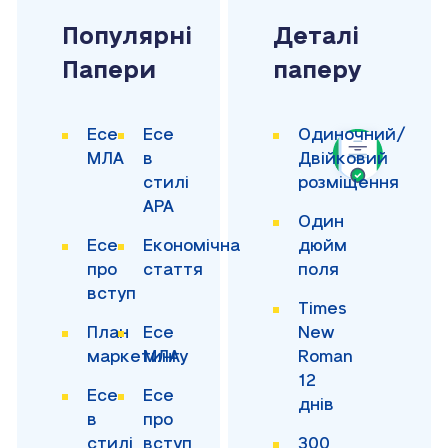
Популярні
Деталі
Папери
паперу
Есе
Есе
Одиночний/
МЛА
в
Двійковий
стилі
розміщення
APA
Один
Есе
Економічна
дюйм
про
стаття
поля
вступ
Times
План
Есе
New
маркетингу
МЛА
Roman
12
Есе
Есе
днів
в
про
стилі
вступ
300