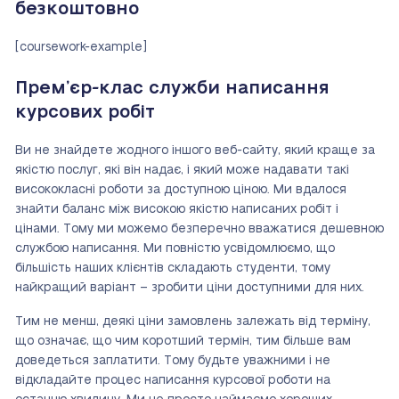
безкоштовно
[coursework-example]
Прем’єр-клас служби написання
курсових робіт
Ви не знайдете жодного іншого веб-сайту, який краще за
якістю послуг, які він надає, і який може надавати такі
висококласні роботи за доступною ціною. Ми вдалося
знайти баланс між високою якістю написаних робіт і
цінами. Тому ми можемо безперечно вважатися дешевною
службою написання. Ми повністю усвідомлюємо, що
більшість наших клієнтів складають студенти, тому
найкращий варіант – зробити ціни доступними для них.
Тим не менш, деякі ціни замовлень залежать від терміну,
що означає, що чим коротший термін, тим більше вам
доведеться заплатити. Тому будьте уважними і не
відкладайте процес написання курсової роботи на