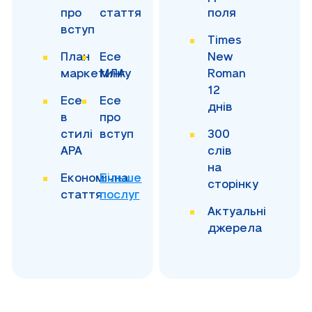
про
стаття
поля
вступ
Times
План
Есе
New
маркетингу
МЛА
Roman
12
Есе
Есе
днів
в
про
стилі
вступ
300
APA
слів
на
Економічна
Більше
сторінку
стаття
послуг
Актуальні
джерела