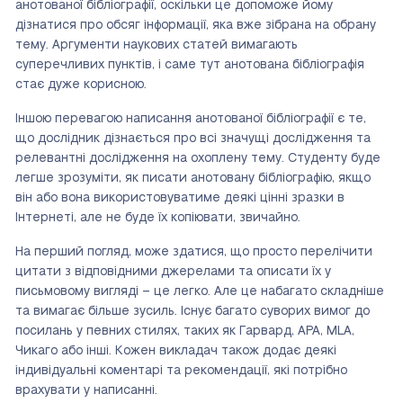
анотованої бібліографії, оскільки це допоможе йому
дізнатися про обсяг інформації, яка вже зібрана на обрану
тему. Аргументи наукових статей вимагають
суперечливих пунктів, і саме тут анотована бібліографія
стає дуже корисною.
Іншою перевагою написання анотованої бібліографії є те,
що дослідник дізнається про всі значущі дослідження та
релевантні дослідження на охоплену тему. Студенту буде
легше зрозуміти, як писати анотовану бібліографію, якщо
він або вона використовуватиме деякі цінні зразки в
Інтернеті, але не буде їх копіювати, звичайно.
На перший погляд, може здатися, що просто перелічити
цитати з відповідними джерелами та описати їх у
письмовому вигляді – це легко. Але це набагато складніше
та вимагає більше зусиль. Існує багато суворих вимог до
посилань у певних стилях, таких як Гарвард, APA, MLA,
Чикаго або інші. Кожен викладач також додає деякі
індивідуальні коментарі та рекомендації, які потрібно
врахувати у написанні.