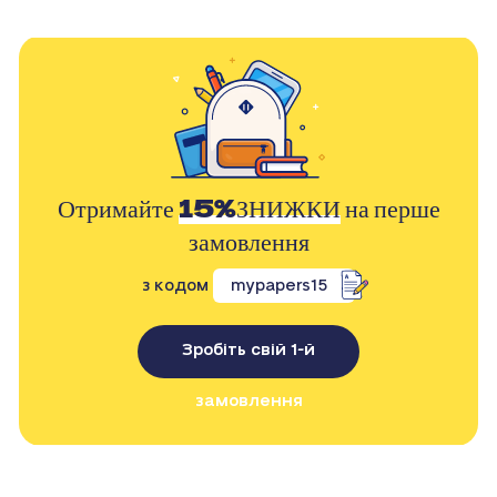
Отримайте
15%ЗНИЖКИ
на перше
замовлення
з кодом
mypapers15
Зробіть свій 1-й
замовлення