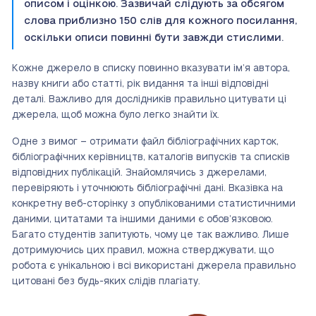
описом і оцінкою. Зазвичай слідують за обсягом
слова приблизно 150 слів для кожного посилання,
оскільки описи повинні бути завжди стислими.
Кожне джерело в списку повинно вказувати ім’я автора,
назву книги або статті, рік видання та інші відповідні
деталі. Важливо для дослідників правильно цитувати ці
джерела, щоб можна було легко знайти їх.
Одне з вимог – отримати файл бібліографічних карток,
бібліографічних керівництв, каталогів випусків та списків
відповідних публікацій. Знайомлячись з джерелами,
перевіряють і уточнюють бібліографічні дані. Вказівка на
конкретну веб-сторінку з опублікованими статистичними
даними, цитатами та іншими даними є обов’язковою.
Багато студентів запитують, чому це так важливо. Лише
дотримуючись цих правил, можна стверджувати, що
робота є унікальною і всі використані джерела правильно
цитовані без будь-яких слідів плагіату.