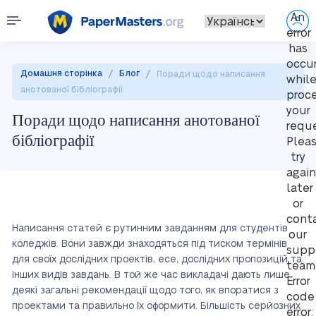
An
error
has
occu
/
/
Домашня сторінка
Блог
Поради щодо написання
whil
анотованої бібліографії
proc
your
Поради щодо написання анотованої
reque
бібліографії
Plea
try
again
later
or
cont
Написання статей є рутинним завданням для студентів
our
коледжів. Вони завжди знаходяться під тиском термінів
supp
для своїх дослідних проектів, есе, дослідних пропозицій та
team
інших видів завдань. В той же час викладачі дають лише
Error
деякі загальні рекомендації щодо того, як впоратися з
code
проектами та правильно їх оформити. Більшість серйозних
error: