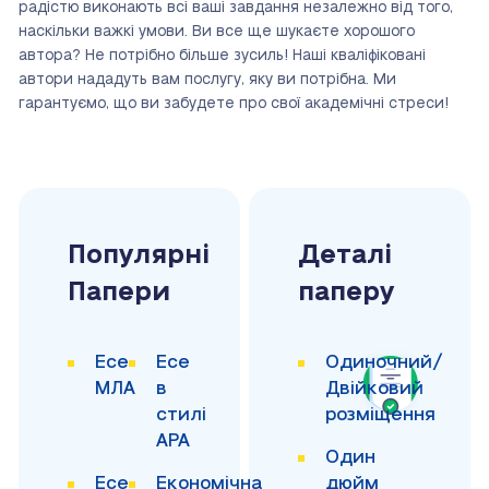
радістю виконають всі ваші завдання
незалежно від того,
наскільки важкі умови
. Ви все ще шукаєте хорошого
автора? Не потрібно більше зусиль! Наші кваліфіковані
автори нададуть вам послугу, яку ви потрібна. Ми
гарантуємо, що ви забудете про свої академічні стреси!
Популярні
Деталі
Папери
паперу
Есе
Есе
Одиночний/
МЛА
в
Двійковий
стилі
розміщення
APA
Один
Есе
Економічна
дюйм