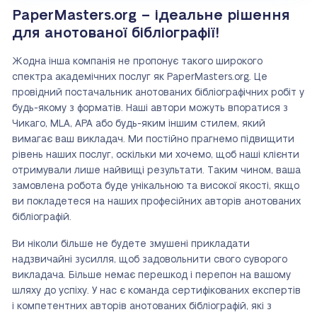
PaperMasters.org – ідеальне рішення
для анотованої бібліографії!
Жодна інша компанія не пропонує такого широкого
спектра академічних послуг як PaperMasters.org. Це
провідний постачальник анотованих бібліографічних робіт у
будь-якому з форматів. Наші автори можуть впоратися з
Чикаго, MLA, APA або будь-яким іншим стилем, який
вимагає ваш викладач. Ми постійно прагнемо підвищити
рівень наших послуг, оскільки ми хочемо, щоб наші клієнти
отримували лише найвищі результати. Таким чином, ваша
замовлена робота буде унікальною та високої якості, якщо
ви покладетеся на наших професійних авторів анотованих
бібліографій.
Ви ніколи більше не будете змушені прикладати
надзвичайні зусилля, щоб задовольнити свого суворого
викладача. Більше немає перешкод і перепон на вашому
шляху до успіху. У нас є команда сертифікованих експертів
і компетентних авторів анотованих бібліографій, які з