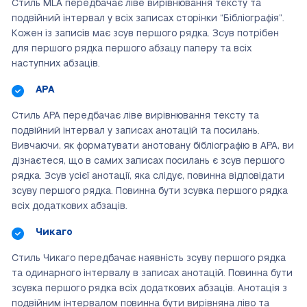
Стиль MLA передбачає ліве вирівнювання тексту та
подвійний інтервал у всіх записах сторінки “Бібліографія”.
Кожен із записів має зсув першого рядка.
Зсув потрібен
для першого рядка першого абзацу паперу
та всіх
наступних абзаців.
APA
Стиль APA передбачає ліве вирівнювання тексту та
подвійний інтервал у записах анотацій та посилань.
Вивчаючи, як форматувати анотовану бібліографію в APA, ви
дізнаєтеся, що в самих записах посилань є зсув першого
рядка. Зсув усієї анотації, яка слідує, повинна відповідати
зсуву першого рядка. Повинна бути зсувка першого рядка
всіх додаткових абзаців.
Чикаго
Стиль Чикаго передбачає наявність зсуву першого рядка
та одинарного інтервалу в записах анотацій. Повинна бути
зсувка першого рядка всіх додаткових абзаців. Анотація з
подвійним інтервалом повинна бути вирівняна ліво та