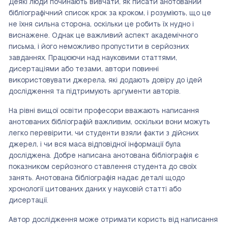
Деякі люди починають вивчати, як писати анотований
бібліографічний список крок за кроком, і розуміють, що це
не їхня сильна сторона, оскільки це робить їх нудно і
виснажене. Однак це важливий аспект академічного
письма, і його неможливо пропустити в серйозних
завданнях. Працюючи над науковими статтями,
дисертаціями або тезами, автори повинні
використовувати джерела, які додають довіру до ідей
дослідження та підтримують аргументи авторів.
На рівні вищої освіти професори вважають написання
анотованих бібліографій важливим, оскільки вони можуть
легко перевірити, чи студенти взяли факти з дійсних
джерел, і чи вся маса відповідної інформації була
досліджена. Добре написана анотована бібліографія є
показником серйозного ставлення студента до своїх
занять. Анотована бібліографія надає деталі щодо
хронології цитованих даних у науковій статті або
дисертації.
Автор дослідження може отримати користь від написання