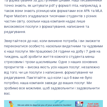
та форматування за доступними цінами. Наші письменники
точно знають, як цитувати pdf у форматі mla, наприклад, а
також вони знають різницю між форматами есе APA та MLA.
Paper Masters згадувалася тисячами студентів з різних
частин світу, оскільки наша компанія надає лише
високоякісні послуги з форматування, написання та
редагування.
Звертайтеся до нас, коли виникне потреба, і ви зможете
переконатися особисто, наскільки видатними та чудовими
є наші послуги. Ми працюємо 24 години на добу і 7 днів на
тиждень, щоб зробити життя кожного студента менш
стресовим і трохи щасливішим. Одне з наших основних
пріоритетів – висока якість усіх наших послуг, незалежно
від того, чи це послуги з написання, форматування чи
редагування. Пам’ятайте, що коли і що б вам не було
потрібно, наша компанія завжди до ваших послуг. Ми
зробимо все можливе, щоб задовольнити і задовольнити
вас.