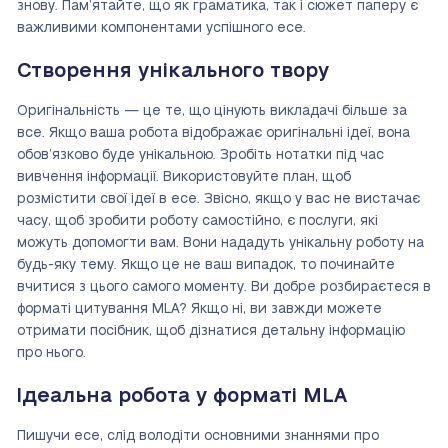
знову. Пам’ятайте, що як граматика, так і сюжет паперу є
важливими компонентами успішного есе.
Створення унікального твору
Оригінальність — це те, що цінують викладачі більше за
все. Якщо ваша робота відображає оригінальні ідеї, вона
обов’язково буде унікальною. Зробіть нотатки під час
вивчення інформації. Використовуйте план, щоб
розмістити свої ідеї в есе. Звісно, якщо у вас не вистачає
часу, щоб зробити роботу самостійно, є послуги, які
можуть допомогти вам. Вони нададуть унікальну роботу на
будь-яку тему. Якщо це не ваш випадок, то починайте
вчитися з цього самого моменту. Ви добре розбираєтеся в
форматі цитування MLA? Якщо ні, ви завжди можете
отримати посібник, щоб дізнатися детальну інформацію
про нього.
Ідеальна робота у форматі MLA
Пишучи есе, слід володіти основними знаннями про