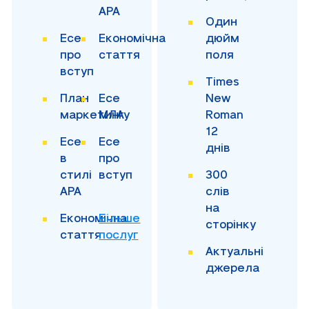
APA
Один
Есе
Економічна
дюйм
про
стаття
поля
вступ
Times
План
Есе
New
маркетингу
МЛА
Roman
12
Есе
Есе
днів
в
про
стилі
вступ
300
APA
слів
на
Економічна
Більше
сторінку
стаття
послуг
Актуальні
джерела