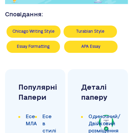
Сповідання:
Chicago Writing Style
Turabian Style
Essay Formatting
APA Essay
Популярні
Деталі
Папери
паперу
Есе
Есе
Одиночний/
МЛА
в
Двійковий
стилі
розміщення