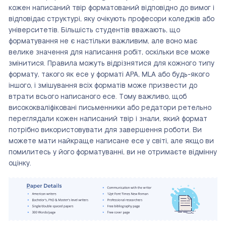
кожен написаний твір форматований відповідно до вимог і
відповідає структурі, яку очікують професори коледжів або
університетів. Більшість студентів вважають, що
форматування не є настільки важливим, але воно має
велике значення для написання робіт, оскільки все може
змінитися. Правила можуть відрізнятися для кожного типу
формату, такого як есе у форматі APA, MLA або будь-якого
іншого, і змішування всіх форматів може призвести до
втрати всього написаного есе. Тому важливо, щоб
висококваліфіковані письменники або редатори ретельно
переглядали кожен написаний твір і знали, який формат
потрібно використовувати для завершення роботи. Ви
можете мати найкраще написане есе у світі, але якщо ви
помилитесь у його форматуванні, ви не отримаєте відмінну
оцінку.