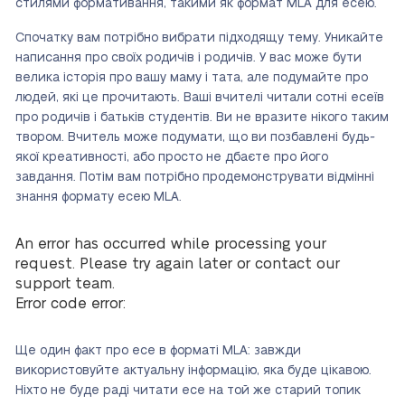
стилями формативання, такими як формат MLA для есею.
Спочатку вам потрібно вибрати підходящу тему. Уникайте
написання про своїх родичів і родичів. У вас може бути
велика історія про вашу маму і тата, але подумайте про
людей, які це прочитають. Ваші вчителі читали сотні есеїв
про родичів і батьків студентів. Ви не вразите нікого таким
твором. Вчитель може подумати, що ви позбавлені будь-
якої креативності, або просто не дбаєте про його
завдання. Потім вам потрібно продемонструвати відмінні
знання формату есею MLA.
An error has occurred while processing your
request. Please try again later or contact our
support team.
Error code error:
Ще один факт про есе в форматі MLA: завжди
використовуйте актуальну інформацію, яка буде цікавою.
Ніхто не буде раді читати есе на той же старий топик