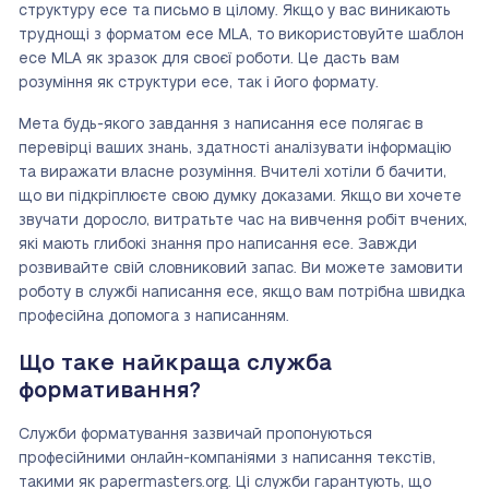
структуру есе та письмо в цілому. Якщо у вас виникають
труднощі з форматом есе MLA, то використовуйте шаблон
есе MLA як зразок для своєї роботи. Це дасть вам
розуміння як структури есе, так і його формату.
Мета будь-якого завдання з написання есе полягає в
перевірці ваших знань, здатності аналізувати інформацію
та виражати власне розуміння. Вчителі хотіли б бачити,
що ви підкріплюєте свою думку доказами. Якщо ви хочете
звучати доросло, витратьте час на вивчення робіт вчених,
які мають глибокі знання про написання есе. Завжди
розвивайте свій словниковий запас. Ви можете замовити
роботу в службі написання есе, якщо вам потрібна швидка
професійна допомога з написанням.
Що таке найкраща служба
формативання?
Служби форматування зазвичай пропонуються
професійними онлайн-компаніями з написання текстів,
такими як papermasters.org. Ці служби гарантують, що