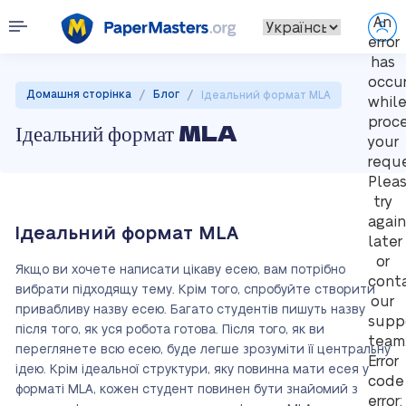
An
error
has
occu
/
/
Домашня сторінка
Блог
Ідеальний формат MLA
whil
proc
Ідеальний формат MLA
your
reque
Plea
try
again
Ідеальний формат MLA
later
or
Якщо ви хочете написати цікаву есею, вам потрібно
cont
вибрати підходящу тему. Крім того, спробуйте створити
our
привабливу назву есею. Багато студентів пишуть назву
supp
після того, як уся робота готова. Після того, як ви
team
переглянете всю есею, буде легше зрозуміти її центральну
Error
ідею. Крім ідеальної структури, яку повинна мати есея у
code
форматі MLA, кожен студент повинен бути знайомий з
error: