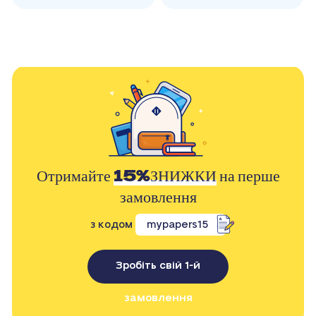
Отримайте
15%ЗНИЖКИ
на перше
замовлення
з кодом
mypapers15
Зробіть свій 1-й
замовлення