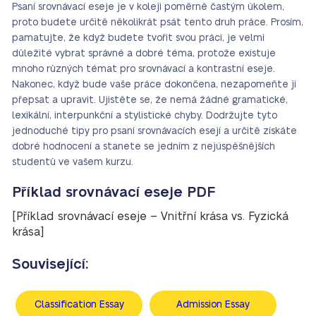
Psaní srovnávací eseje je v koleji poměrně častým úkolem,
proto budete určitě několikrát psát tento druh práce. Prosím,
pamatujte, že když budete tvořit svou práci, je velmi
důležité vybrat správné a dobré téma, protože existuje
mnoho různých témat pro srovnávací a kontrastní eseje.
Nakonec, když bude vaše práce dokončena, nezapomeňte ji
přepsat a upravit. Ujistěte se, že nemá žádné gramatické,
lexikální, interpunkční a stylistické chyby. Dodržujte tyto
jednoduché tipy pro psaní srovnávacích esejí a určitě získáte
dobré hodnocení a stanete se jedním z nejúspěšnějších
studentů ve vašem kurzu.
Příklad srovnávací eseje PDF
[Příklad srovnávací eseje – Vnitřní krása vs. Fyzická
krása]
Související:
Classification Essay
Admission Essay