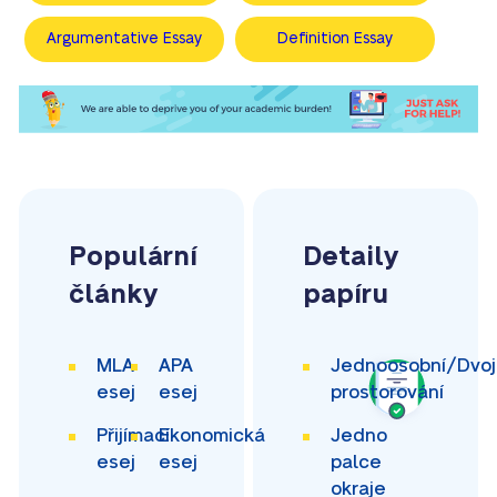
Argumentative Essay
Definition Essay
Populární
Detaily
články
papíru
MLA
APA
Jednoosobní/Dvoj
esej
esej
prostorování
Přijímací
Ekonomická
Jedno
esej
esej
palce
okraje