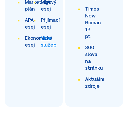
Marketingový
MLA
plán
esej
Times
New
APA
Přijímací
Roman
esej
esej
12
pt.
Ekonomická
Více
esej
služeb
300
slova
na
stránku
Aktuální
zdroje