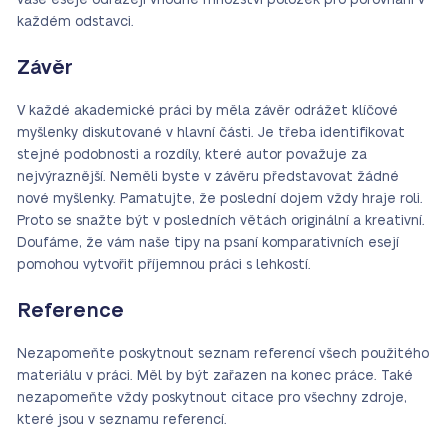
vaše eseje odrážejí vhodné množství položek pro porovnání v
každém odstavci.
Závěr
V každé akademické práci by měla závěr odrážet klíčové
myšlenky diskutované v hlavní části. Je třeba identifikovat
stejné podobnosti a rozdíly, které autor považuje za
nejvýraznější. Neměli byste v závěru představovat žádné
nové myšlenky. Pamatujte, že poslední dojem vždy hraje roli.
Proto se snažte být v posledních větách originální a kreativní.
Doufáme, že vám naše tipy na psaní komparativních esejí
pomohou vytvořit příjemnou práci s lehkostí.
Reference
Nezapomeňte poskytnout seznam referencí všech použitého
materiálu v práci. Měl by být zařazen na konec práce. Také
nezapomeňte vždy poskytnout citace pro všechny zdroje,
které jsou v seznamu referencí.