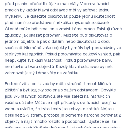
před psaním přečetli nějaké materiály. V porovnávacích
pracích by každý hlavní odstavec měl vyjadřovat jednu
myšlenku. Je důležité diskutovat pouze jednu skutečnost
plně, namísto představení několika myšlenek současně.
Čtenář může být zmaten a zmást téma práce. Existují různé
způsoby, jak ukázat porovnání. Můžete buď diskutovat o
jednom objektu a pak o dalším, nebo diskutovat o obou
současně. Nicméně vaše objekty by měly být porovnávány ve
stejných kategoriích. Pokud porovnáváte celkový vzhled, pak
neaplikujte fyzikální vlastnosti. Pokud porovnáváte barvu,
nemluvte o tvaru objektů. Každý hlavní odstavec by měl
zahrnovat jasný téma věty na začátku.
Poslední věta odstavců by měla stručně shrnout klíčová
zjištění a být logicky spojena s dalším odstavcem. Obvykle
jsou 3-5 hlavních odstavců, ale vše záleží na instrukcích
vašeho učitele. Můžete najít příklady srovnávacích esejí na
webu a uvidíte, že tyto texty jsou obvykle krátké. Nejsou
delší než 2-3 strany, protože je poměrně náročné porovnat 2
objekty a najít mnoho rozdílů a podobností. Ujistěte se, že