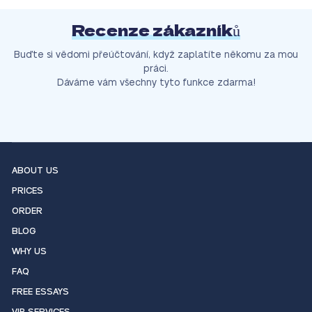
Recenze zákazníků
Buďte si vědomi přeúčtování, když zaplatíte někomu za mou
práci.
Dáváme vám všechny tyto funkce zdarma!
ABOUT US
PRICES
ORDER
BLOG
WHY US
FAQ
FREE ESSAYS