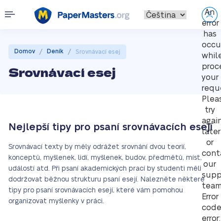
An
error
has
occu
/
/
Domov
Deník
Srovnávací esej
whil
proc
Srovnávací esej
your
requ
Plea
try
agai
Nejlepší tipy pro psaní srovnávacích esejí
later
or
Srovnávací texty by měly odrážet srovnání dvou teorií,
cont
konceptů, myšlenek, lidí, myšlenek, budov, předmětů, míst,
our
událostí atd. Při psaní akademických prací by studenti měli
supp
dodržovat běžnou strukturu psaní esejí. Nalezněte některé
team
tipy pro psaní srovnávacích esejí, které vám pomohou
Error
organizovat myšlenky v práci.
cod
error: