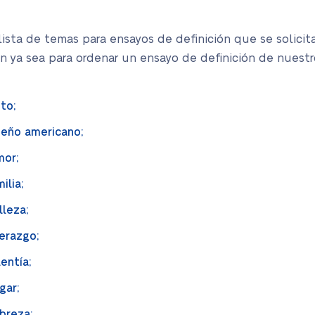
lista de temas para ensayos de definición que se solici
en ya sea para ordenar un ensayo de definición de nuestro 
ito;
sueño americano;
mor;
ilia;
lleza;
derazgo;
lentía;
gar;
obreza;