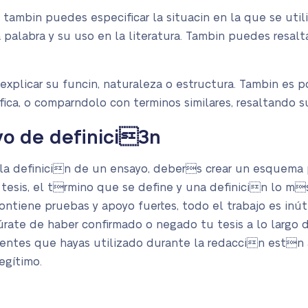
tambin puedes especificar la situacin en la que se utili
a palabra y su uso en la literatura. Tambin puedes resal
explicar su funcin, naturaleza o estructura. Tambin es po
fica, o comparndolo con terminos similares, resaltando su
o de definici3n
n la definicin de un ensayo, debers crear un esquema 
tesis, el trmino que se define y una definicin lo m
contiene pruebas y apoyo fuertes, todo el trabajo es inút
rate de haber confirmado o negado tu tesis a lo largo de
entes que hayas utilizado durante la redaccin estn 
egítimo.
a ensayos de defin