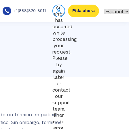
An
+1(888)870-8911
Pida ahora
error
has
occurred
while
processing
your
request.
Please
try
again
later
or
contact
our
support
team.
de un término en particular.
Error
code
fico. Sin embargo, términos
error: