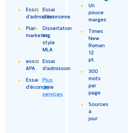
Un
Essai
Essai
pouce
d'admission
d'économie
marges
Plan
Dissertation
Times
marketing
en
New
style
Roman
MLA
12
pt.
essai
Essai
APA
d'admission
300
mots
Essai
Plus
par
d'économie
de
page
services
Sources
à
jour