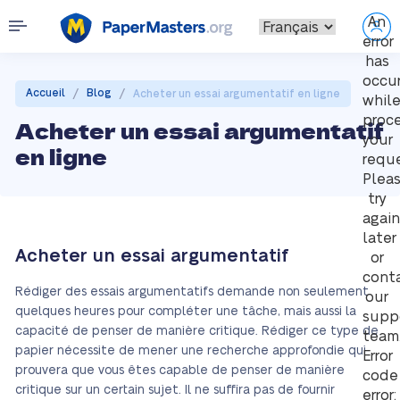
An
error
has
occu
/
/
Accueil
Blog
Acheter un essai argumentatif en ligne
whil
proc
Acheter un essai argumentatif
your
en ligne
reque
Plea
try
again
later
Acheter un essai argumentatif
or
cont
Rédiger des essais argumentatifs demande non seulement
our
quelques heures pour compléter une tâche, mais aussi la
supp
capacité de penser de manière critique. Rédiger ce type de
team
papier nécessite de mener une recherche approfondie qui
Error
prouvera que vous êtes capable de penser de manière
code
critique sur un certain sujet. Il ne suffira pas de fournir
error: