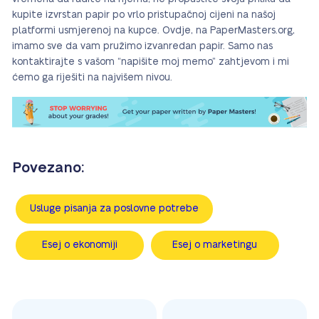
kupite izvrstan papir po vrlo pristupačnoj cijeni na našoj
platformi usmjerenoj na kupce. Ovdje, na PaperMasters.org,
imamo sve da vam pružimo izvanredan papir. Samo nas
kontaktirajte s vašom “napišite moj memo” zahtjevom i mi
ćemo ga riješiti na najvišem nivou.
Povezano:
Usluge pisanja za poslovne potrebe
Esej o ekonomiji
Esej o marketingu