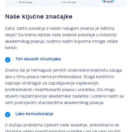
Naše ključne značajke
Zato, zašto suradnja s našom uslugom pisanja je odlična
ideja? Da bismo održali naše vodeće položaje u industriji
akademskog pisanja, nudimo našim kupcima mnoge velike
koristi.
Tim iskusnih stručnjaka
Znamo da je nemoguće jamčiti izvanredno kvalitetu usluga
ako u timu pisaca nema profesionalaca. Stoga koristimo
najbolje strategije za zapošljavanje najiskusnijih,
profesionalnih i kvalifikovanih pisaca i urednika. Oni mogu
obaviti najzahtjevnije akademske zadatke i udobno raditi sa
svim postojećim standardima akademskog pisanja;
Lako komuniciranje
U slučaju problema tijekom naše suradnje, jednostavno se
obratite našim predstavnicima podrške i oni će vam pružiti