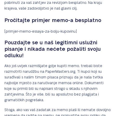
pobrinuti za vaš zahtjev za revizijom besplatno. Na kraju
krajeva, vaše zadovoljstvo je naš glavni cilj.
Pročitajte primjer memo-a besplatno
[primjer-memo-essaya-za-bolju-kupovinu]
Pouzdajte se u naš legitimni uslužni
pisanje i nikada nećete požaliti svoju
odluku!
Ako još uvijek razmišljate gdje kupiti memo, trebali biste
razmotriti narudžbu na PaperMasters.org. Ti kupci koji su
surađivali s našim timom pisaca priznaju da je naša tvrtka
najbolje mjesto za naručivanje memoa online. Dokumenti
koje su primili bili su napisani strogo u skladu s njihovim
zahtjevima. Što je više, bili su apsolutno bez plagijata i
gramatičkih pogrešaka.
Stoga, ako vas vaš zadatak za memo plaši ili nemate dovoljno
vremena da radite na njemu, ne propustite svoju priliku da