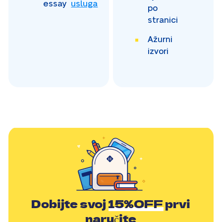
essay
usluga
po
stranici
Ažurni
izvori
Dobijte svoj
15%OFF
prvi
naručite