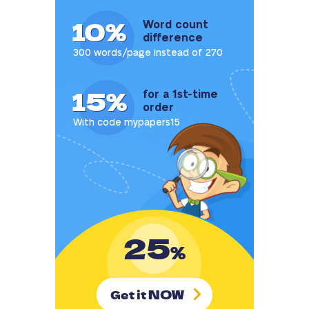
10%
Word count
difference
300 words/page instead of 270
15%
for a 1st-time
order
With code mypapers15
25
%
NOW
Get it