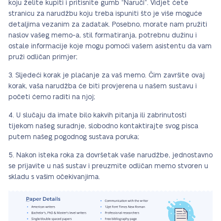
koju želite kupiti i pritisnite gumb “Naruči”. Vidjet ćete
stranicu za narudžbu koju treba ispuniti što je više moguće
detaljima vezanim za zadatak. Posebno, morate nam pružiti
naslov vašeg memo-a, stil formatiranja, potrebnu dužinu i
ostale informacije koje mogu pomoći vašem asistentu da vam
pruži odličan primjer;
Sljedeći korak je plaćanje za vaš memo. Čim završite ovaj
korak, vaša narudžba će biti provjerena u našem sustavu i
početi ćemo raditi na njoj;
U slučaju da imate bilo kakvih pitanja ili zabrinutosti
tijekom našeg suradnje, slobodno kontaktirajte svog pisca
putem našeg pogodnog sustava poruka;
Nakon isteka roka za dovršetak vaše narudžbe, jednostavno
se prijavite u naš sustav i preuzmite odličan memo stvoren u
skladu s vašim očekivanjima.