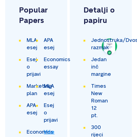
Popular
Detalji o
Papers
papiru
MLA
APA
Jednostruka/Dvos
esej
esej
razmak
Esej
Economics
Jedan
o
essay
inč
prijavi
margine
Marketing
MLA
Times
plan
esej
New
Roman
APA
Esej
12
esej
o
pt.
prijavi
300
Economics
Više
rijeci