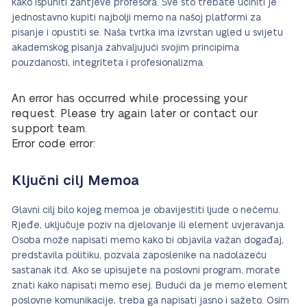
kako ispuniti zahtjeve profesora. Sve što trebate učiniti je
jednostavno kupiti najbolji memo na našoj platformi za
pisanje i opustiti se. Naša tvrtka ima izvrstan ugled u svijetu
akademskog pisanja zahvaljujući svojim principima
pouzdanosti, integriteta i profesionalizma.
An error has occurred while processing your
request. Please try again later or contact our
support team.
Error code error:
Ključni cilj Memoa
Glavni cilj bilo kojeg memoa je obavijestiti ljude o nečemu.
Rjeđe, uključuje poziv na djelovanje ili element uvjeravanja.
Osoba može napisati memo kako bi objavila važan događaj,
predstavila politiku, pozvala zaposlenike na nadolazeću
sastanak itd. Ako se upisujete na poslovni program, morate
znati kako napisati memo esej. Budući da je memo element
poslovne komunikacije, treba ga napisati jasno i sažeto. Osim