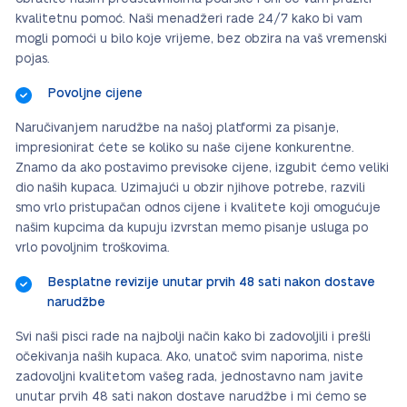
kvalitetnu pomoć. Naši menadžeri rade 24/7 kako bi vam
mogli pomoći u bilo koje vrijeme, bez obzira na vaš vremenski
pojas.
Povoljne cijene
Naručivanjem narudžbe na našoj platformi za pisanje,
impresionirat ćete se koliko su naše cijene konkurentne.
Znamo da ako postavimo previsoke cijene, izgubit ćemo veliki
dio naših kupaca. Uzimajući u obzir njihove potrebe, razvili
smo vrlo pristupačan odnos cijene i kvalitete koji omogućuje
našim kupcima da kupuju izvrstan memo pisanje usluga po
vrlo povoljnim troškovima.
Besplatne revizije unutar prvih 48 sati nakon dostave
narudžbe
Svi naši pisci rade na najbolji način kako bi zadovoljili i prešli
očekivanja naših kupaca. Ako, unatoč svim naporima, niste
zadovoljni kvalitetom vašeg rada, jednostavno nam javite
unutar prvih 48 sati nakon dostave narudžbe i mi ćemo se