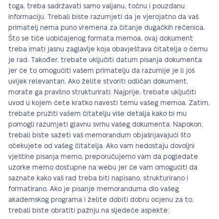
toga, treba sadržavati samo valjanu, točnu i pouzdanu
informaciju. Trebali biste razumjeti da je vjerojatno da vaš
primatelj nema puno vremena za čitanje dugačkih rečenica.
Što se tiče uobičajenog formata memoa, ovaj dokument
treba imati jasnu zaglavlje koja obavještava čitatelja o čemu
je rad. Također, trebate uključiti datum pisanja dokumenta
jer će to omogućiti vašem primatelju da razumije je li još
uvijek relevantan. Ako želite stvoriti odličan dokument,
morate ga pravilno strukturirati. Najprije, trebate uključiti
uvod u kojem ćete kratko navesti temu vašeg memoa. Zatim,
trebate pružiti vašem čitatelju više detalja kako bi mu
pomogli razumjeti glavnu svrhu vašeg dokumenta. Napokon,
trebali biste sažeti vaš memorandum objašnjavajući što
očekujete od vašeg čitatelja. Ako vam nedostaju dovoljni
vještine pisanja memo, preporučujemo vam da pogledate
uzorke memo dostupne na webu jer će vam omogućiti da
saznate kako vaš rad treba biti napisano, strukturirano i
formatirano. Ako je pisanje memoranduma dio vašeg
akademskog programa i želite dobiti dobru ocjenu za to,
trebali biste obratiti pažnju na sljedeće aspekte: