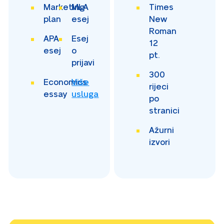
Marketing
MLA
Times
plan
esej
New
Roman
APA
Esej
12
esej
o
pt.
prijavi
300
Economics
Više
rijeci
essay
usluga
po
stranici
Ažurni
izvori