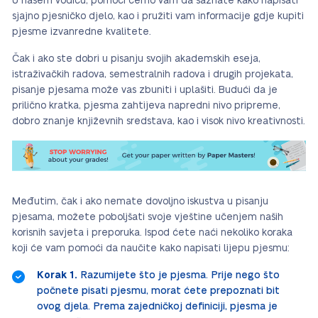
U našem vodiču, pomoći ćemo vam da saznate kako napisati
sjajno pjesničko djelo, kao i pružiti vam informacije gdje kupiti
pjesme izvanredne kvalitete.
Čak i ako ste dobri u pisanju svojih akademskih eseja,
istraživačkih radova, semestralnih radova i drugih projekata,
pisanje pjesama može vas zbuniti i uplašiti. Budući da je
prilično kratka, pjesma zahtijeva napredni nivo pripreme,
dobro znanje književnih sredstava, kao i visok nivo kreativnosti.
Međutim, čak i ako nemate dovoljno iskustva u pisanju
pjesama, možete poboljšati svoje vještine učenjem naših
korisnih savjeta i preporuka. Ispod ćete naći nekoliko koraka
koji će vam pomoći da naučite kako napisati lijepu pjesmu:
Korak 1.
Razumijete što je pjesma. Prije nego što
počnete pisati pjesmu, morat ćete prepoznati bit
ovog djela. Prema zajedničkoj definiciji, pjesma je