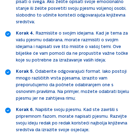
pisati o svega. Ako želite opisati svoje emocionalno
stanje ili želite posvetiti svoju pjesmu voljenoj osobi,
slobodno to učinite koristeći odgovarajuća književna
sredstva;
Korak 4.
Razmislite o svojim idejama. Kad je tema za
vašu pjesmu odabrana, morate razmisliti o svojim
idejama i napisati sve što mislite o vašoj temi. Ove
bilješke će vam pomoći da ne propustite važne točke
koje su potrebne za izražavanje vaših ideja;
Korak 5.
Odaberite odgovarajući format. Iako postoji
mnogo različitih vrsta pjesama, izrazito vam
preporučujemo da počnete odabiranjem one s
osnovnim pravilima. Na primjer, možete odabrati bijelu
pjesmu jer ne zahtijeva rimu;
Korak 6.
Napišite svoju pjesmu. Kad ste završili s
pripremnom fazom, morate napisati pjesmu. Razvijte
svoju ideju redak po redak koristeći najbolja književna
sredstva da izrazite svoje osjećaje;