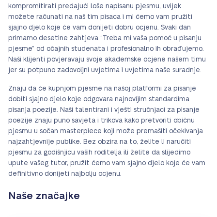
kompromitirati predajući loše napisanu pjesmu, uvijek
možete računati na naš tim pisaca i mi ćemo vam pružiti
sjajno djelo koje će vam donijeti dobru ocjenu. Svaki dan
primamo desetine zahtjeva “Treba mi vaša pomoć u pisanju
pjesme” od očajnih studenata i profesionalno ih obrađujemo.
Naši klijenti povjeravaju svoje akademske ocjene našem timu
jer su potpuno zadovoljni uvjetima i uvjetima naše suradnje.
Znaju da će kupnjom pjesme na našoj platformi za pisanje
dobiti sjajno djelo koje odgovara najnovijim standardima
pisanja poezije. Naši talentirani i vješti stručnjaci za pisanje
poezije znaju puno savjeta i trikova kako pretvoriti običnu
pjesmu u sočan masterpiece koji može premašiti očekivanja
najzahtjevnije publike. Bez obzira na to, želite li naručiti
pjesmu za godišnjicu vaših roditelja ili želite da slijedimo
upute vašeg tutor, pružit ćemo vam sjajno djelo koje će vam
definitivno donijeti najbolju ocjenu.
Naše značajke