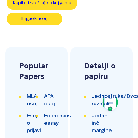
Kupite izvještaje o knjigama
Engleski esej
Popular
Detalji o
Papers
papiru
MLA
APA
Jednostruka/Dvos
esej
esej
razmak
Esej
Economics
Jedan
o
essay
inč
prijavi
margine