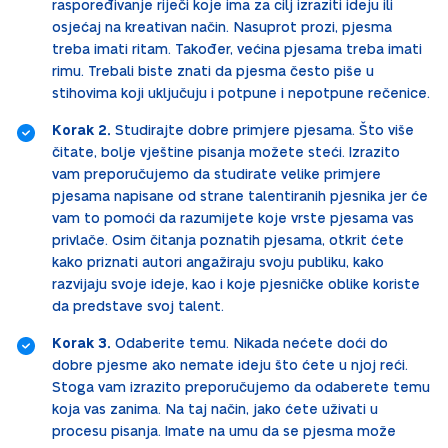
raspoređivanje riječi koje ima za cilj izraziti ideju ili
osjećaj na kreativan način. Nasuprot prozi, pjesma
treba imati ritam. Također, većina pjesama treba imati
rimu. Trebali biste znati da pjesma često piše u
stihovima koji uključuju i potpune i nepotpune rečenice.
Korak 2.
Studirajte dobre primjere pjesama. Što više
čitate, bolje vještine pisanja možete steći. Izrazito
vam preporučujemo da studirate velike primjere
pjesama napisane od strane talentiranih pjesnika jer će
vam to pomoći da razumijete koje vrste pjesama vas
privlače. Osim čitanja poznatih pjesama, otkrit ćete
kako priznati autori angažiraju svoju publiku, kako
razvijaju svoje ideje, kao i koje pjesničke oblike koriste
da predstave svoj talent.
Korak 3.
Odaberite temu. Nikada nećete doći do
dobre pjesme ako nemate ideju što ćete u njoj reći.
Stoga vam izrazito preporučujemo da odaberete temu
koja vas zanima. Na taj način, jako ćete uživati u
procesu pisanja. Imate na umu da se pjesma može