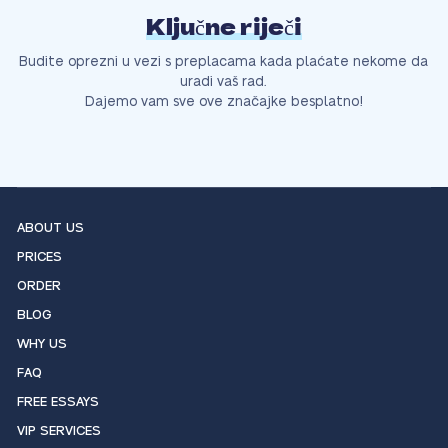
Ključne riječi
Budite oprezni u vezi s preplacama kada plaćate nekome da
uradi vaš rad.
Dajemo vam sve ove značajke besplatno!
ABOUT US
PRICES
ORDER
BLOG
WHY US
FAQ
FREE ESSAYS
VIP SERVICES