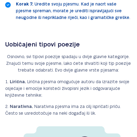
Korak 7.
Uredite svoju pjesmu. Kad je nacrt vaše
pjesme spreman, morate je urediti ispravljajući sve
neugodne ili neprikladne riječi, kao i gramatičke greške.
Uobičajeni tipovi poezije
Osnovno, svi tipovi poezije spadaju u dvije glavne kategorije.
Znajući temu svoje pjesme, lako ćete shvatiti koji tip poezije
trebate odabrati. Evo dvije glavne vrste pjesama:
Lirična.
Lirična pjesma omogućuje autoru da izrazite svoje
osjećaje i emocije koristeći živopisni jezik i odgovarajuće
književne tehnike;
Narativna.
Narativna pjesma ima za cilj ispričati priču.
Često se usredotočuje na neki događaj ili lik.