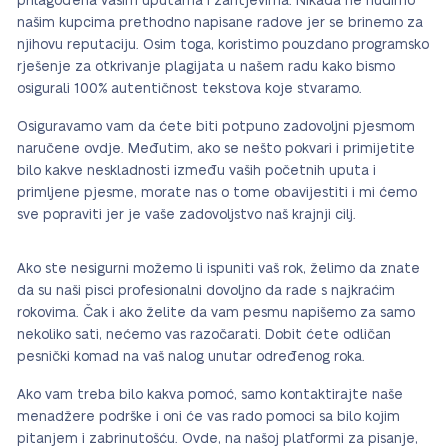
prilagođena vašim uputama i zahtjevima. Nikada ne nudimo
našim kupcima prethodno napisane radove jer se brinemo za
njihovu reputaciju. Osim toga, koristimo pouzdano programsko
rješenje za otkrivanje plagijata u našem radu kako bismo
osigurali 100% autentičnost tekstova koje stvaramo.
Osiguravamo vam da ćete biti potpuno zadovoljni pjesmom
naručene ovdje. Međutim, ako se nešto pokvari i primijetite
bilo kakve neskladnosti između vaših početnih uputa i
primljene pjesme, morate nas o tome obavijestiti i mi ćemo
sve popraviti jer je vaše zadovoljstvo naš krajnji cilj.
Ako ste nesigurni možemo li ispuniti vaš rok, želimo da znate
da su naši pisci profesionalni dovoljno da rade s najkraćim
rokovima. Čak i ako želite da vam pesmu napišemo za samo
nekoliko sati, nećemo vas razočarati. Dobit ćete odličan
pesnički komad na vaš nalog unutar određenog roka.
Ako vam treba bilo kakva pomoć, samo kontaktirajte naše
menadžere podrške i oni će vas rado pomoci sa bilo kojim
pitanjem i zabrinutošću. Ovde, na našoj platformi za pisanje,