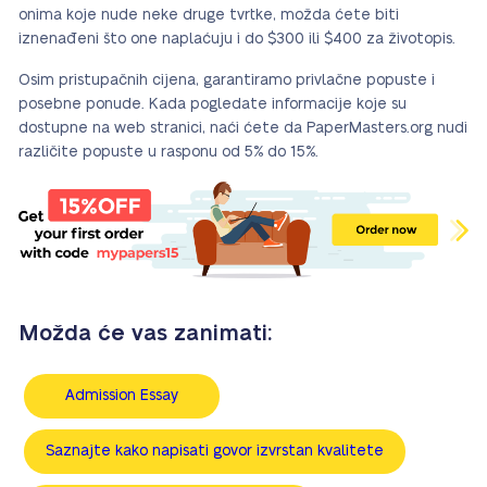
onima koje nude neke druge tvrtke, možda ćete biti
iznenađeni što one naplaćuju i do $300 ili $400 za životopis.
Osim pristupačnih cijena, garantiramo privlačne popuste i
posebne ponude. Kada pogledate informacije koje su
dostupne na web stranici, naći ćete da PaperMasters.org nudi
različite popuste u rasponu od 5% do 15%.
Možda će vas zanimati:
Admission Essay
Saznajte kako napisati govor izvrstan kvalitete