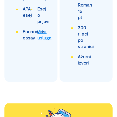
Roman
APA
Esej
12
esej
o
pt.
prijavi
300
Economics
Više
rijeci
essay
usluga
po
stranici
Ažurni
izvori