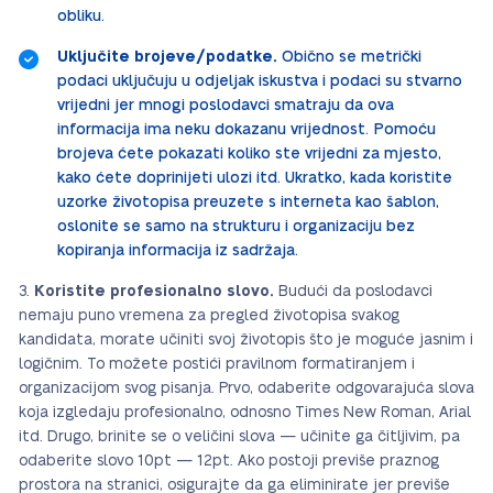
obliku.
Uključite brojeve/podatke.
Obično se metrički
podaci uključuju u odjeljak iskustva i podaci su stvarno
vrijedni jer mnogi poslodavci smatraju da ova
informacija ima neku dokazanu vrijednost. Pomoću
brojeva ćete pokazati koliko ste vrijedni za mjesto,
kako ćete doprinijeti ulozi itd. Ukratko, kada koristite
uzorke životopisa preuzete s interneta kao šablon,
oslonite se samo na strukturu i organizaciju bez
kopiranja informacija iz sadržaja.
Koristite profesionalno slovo.
Budući da poslodavci
nemaju puno vremena za pregled životopisa svakog
kandidata, morate učiniti svoj životopis što je moguće jasnim i
logičnim. To možete postići pravilnom formatiranjem i
organizacijom svog pisanja. Prvo, odaberite odgovarajuća slova
koja izgledaju profesionalno, odnosno Times New Roman, Arial
itd. Drugo, brinite se o veličini slova — učinite ga čitljivim, pa
odaberite slovo 10pt — 12pt. Ako postoji previše praznog
prostora na stranici, osigurajte da ga eliminirate jer previše