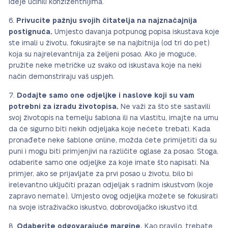
ideje učinili konzizentnijima.
Privucite pažnju svojih čitatelja na najznačajnija
postignuća.
Umjesto davanja potpunog popisa iskustava koje
ste imali u životu, fokusirajte se na najbitnija (od tri do pet)
koja su najrelevantnija za željeni posao. Ako je moguće,
pružite neke metričke uz svako od iskustava koje na neki
način demonstriraju vaš uspjeh.
Dodajte samo one odjeljke i naslove koji su vam
potrebni za izradu životopisa.
Ne važi za što ste sastavili
svoj životopis na temelju šablona ili na vlastitu, imajte na umu
da će sigurno biti nekih odjeljaka koje nećete trebati. Kada
pronađete neke šablone online, možda ćete primijetiti da su
puni i mogu biti primjenjivi na različite oglase za posao. Stoga,
odaberite samo one odjeljke za koje imate što napisati. Na
primjer, ako se prijavljate za prvi posao u životu, bilo bi
irelevantno uključiti prazan odjeljak s radnim iskustvom (koje
zapravo nemate). Umjesto ovog odjeljka možete se fokusirati
na svoje istraživačko iskustvo, dobrovoljačko iskustvo itd.
Odaberite odgovarajuće margine.
Kao pravilo, trebate