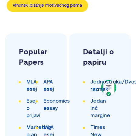
Vrhunski pisanje motivačnog pisma
Popular
Detalji o
Papers
papiru
MLA
APA
Jednostruka/Dvos
esej
esej
razmak
Esej
Economics
Jedan
o
essay
inč
prijavi
margine
Marketing
MLA
Times
plan
esej
New