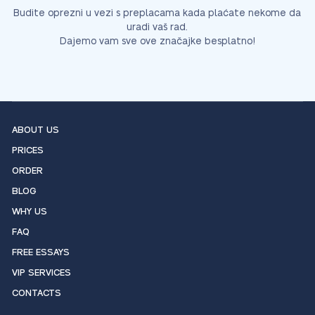
Budite oprezni u vezi s preplacama kada plaćate nekome da
uradi vaš rad.
Dajemo vam sve ove značajke besplatno!
ABOUT US
PRICES
ORDER
BLOG
WHY US
FAQ
FREE ESSAYS
VIP SERVICES
CONTACTS