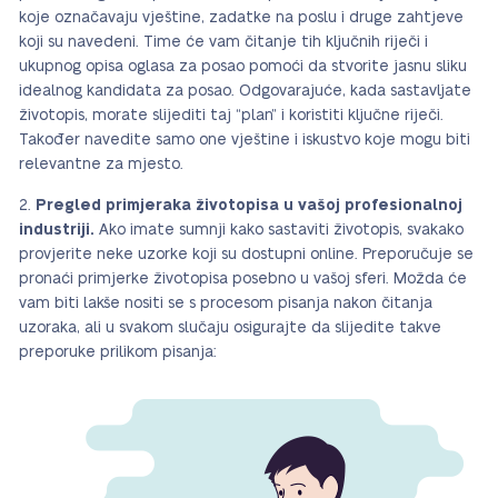
koje označavaju vještine, zadatke na poslu i druge zahtjeve
koji su navedeni. Time će vam čitanje tih ključnih riječi i
ukupnog opisa oglasa za posao pomoći da stvorite jasnu sliku
idealnog kandidata za posao. Odgovarajuće, kada sastavljate
životopis, morate slijediti taj “plan” i koristiti ključne riječi.
Također navedite samo one vještine i iskustvo koje mogu biti
relevantne za mjesto.
Pregled primjeraka životopisa u vašoj profesionalnoj
industriji.
Ako imate sumnji kako sastaviti životopis, svakako
provjerite neke uzorke koji su dostupni online. Preporučuje se
pronaći primjerke životopisa posebno u vašoj sferi. Možda će
vam biti lakše nositi se s procesom pisanja nakon čitanja
uzoraka, ali u svakom slučaju osigurajte da slijedite takve
preporuke prilikom pisanja: