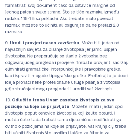
formatirati svoj dokument tako da ostavite margine od
jednog palca s svake strane. Što se tiče razmaka između
redaka, 1.15-1.5 su prikladni. Ako trebate malo povećati
razmak, možete to učiniti, ali osigurajte da ne prelazi 2.0
razmaka.
Uredi i provjeri nakon završetka.
Može biti jedan od
najvažnijih savjeta za pisanje životopisa jer jamči uspjeh
životopisa. Ne preporučuje se slanje životopisa bez
odgovarajućeg pregleda i provjere. Trebate provjeriti sadržaj,
eliminirati gramatičke, interpunkcijske i pravopisne greške,
kao i ispraviti moguće tipografske greške. Preferirajte je dobri
ideja pronaći neke profesionalne usluge pisanja životopisa
gdje stručnjaci mogu pregledati i urediti vaš životopis.
Odlučite treba li vam zaseban životopis za sve
pozicije na koje se prijavljate.
Možete imati i jedan opći
životopis, poput osnovice životopisa koji želite poslati, i
možda ćete tada trebati samo djelomično modificirati ga
ovisno o pozicijama na koje se prijavljate. Vaš krajnji cilj treba
biti učiniti životopis što jasnijim i lakšim za čitanje za