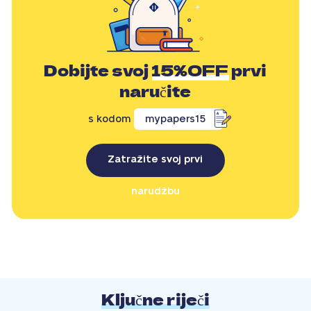
Dobijte svoj
15%OFF
prvi
naručite
s kodom
mypapers15
Zatražite svoj prvi
narudžbu
Ključne riječi