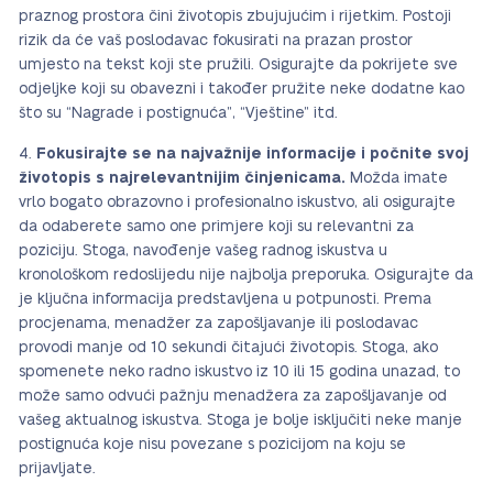
praznog prostora čini životopis zbujujućim i rijetkim. Postoji
rizik da će vaš poslodavac fokusirati na prazan prostor
umjesto na tekst koji ste pružili. Osigurajte da pokrijete sve
odjeljke koji su obavezni i također pružite neke dodatne kao
što su “Nagrade i postignuća”, “Vještine” itd.
Fokusirajte se na najvažnije informacije i počnite svoj
životopis s najrelevantnijim činjenicama.
Možda imate
vrlo bogato obrazovno i profesionalno iskustvo, ali osigurajte
da odaberete samo one primjere koji su relevantni za
poziciju. Stoga, navođenje vašeg radnog iskustva u
kronološkom redoslijedu nije najbolja preporuka. Osigurajte da
je ključna informacija predstavljena u potpunosti. Prema
procjenama, menadžer za zapošljavanje ili poslodavac
provodi manje od 10 sekundi čitajući životopis. Stoga, ako
spomenete neko radno iskustvo iz 10 ili 15 godina unazad, to
može samo odvući pažnju menadžera za zapošljavanje od
vašeg aktualnog iskustva. Stoga je bolje isključiti neke manje
postignuća koje nisu povezane s pozicijom na koju se
prijavljate.