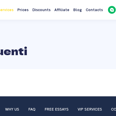
ervices
Prices
Discounts
Affiliate
Blog
Contacts
enti
WHY US
FAQ
FREE ESSAYS
VIP SERVICES
CO