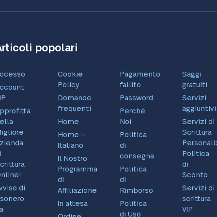
Articoli popolari
ccesso
Cookie
Pagamento
Saggi
Policy
fallito
gratuiti
ccount
IP
Domande
Password
Servizi
frequenti
aggiuntivi
pprofitta
Perché
ella
Home
Noi
Servizi di
igliore
Scrittura
Home –
Politica
zienda
Personaliz
Italiano
di
i
Politica
consegna
Il Nostro
crittura
di
Programma
Politica
nline!
Sconto
di
di
vviso di
Servizi di
Affiliazione
Rimborso
sonero
scrittura
In attesa
Politica
a
VIP
di Uso
Ordine