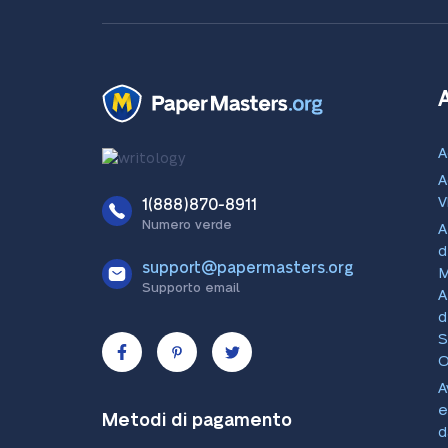
A
A
V
1(888)870-8911
Numero verde
A
d
support@papermasters.org
M
Supporto email
A
d
S
O
A
e
Metodi di pagamento
d