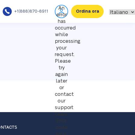
An
+1(888)870-8911
Ordina ora
error
has
occurred
while
processing
your
request.
Please
try
again
later
or
contact
our
support
team.
Error
code
NTACTS
error: