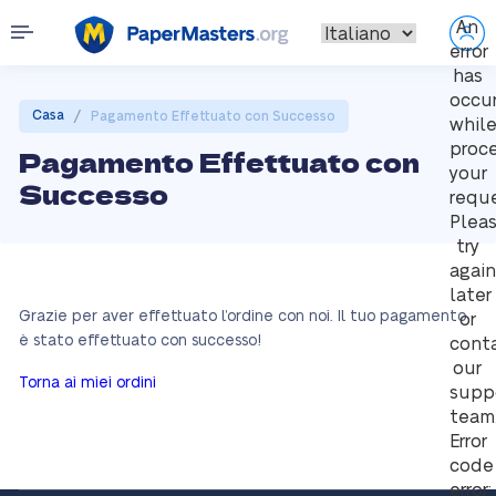
An
error
has
occu
/
Casa
Pagamento Effettuato con Successo
whil
proc
Pagamento Effettuato con
your
Successo
reque
Plea
try
again
later
Grazie per aver effettuato l’ordine con noi. Il tuo pagamento
or
è stato effettuato con successo!
cont
our
Torna ai miei ordini
supp
team
Error
code
error: