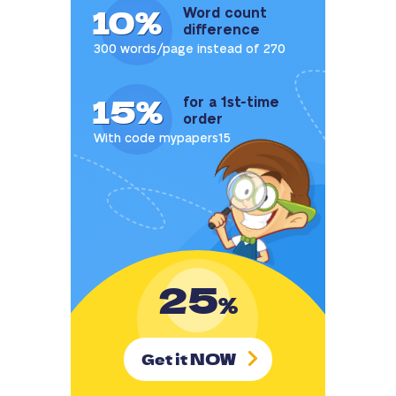
10%
Word count
difference
300 words/page instead of 270
15%
for a 1st-time
order
With code mypapers15
25
%
NOW
Get it