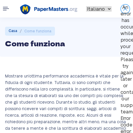
An
error
has
occu
/
Casa
Come funziona
whil
proc
Come funziona
your
reque
Plea
try
again
Mostrare un’ottima performance accademica è vitale per la
later
fiducia di ogni studente. Tuttavia, ci sono compiti che
or
differiscono nella loro complessità. In particolare, si ritiene
cont
che la stesura di elaborati sia uno dei compiti più complessi
our
che gli studenti ricevono. Durante lo studio, gli studenti
supp
possono ricevere vari compiti di scrittura: saggi, articoli di
team
ricerca, articoli di reazione, risposte, ecc. Alcuni di essi
Error
richiedono più preparazione, mentre altri meno, ma una cosa
code
da tenere a mente è che la scrittura di elaborati accademici
error: