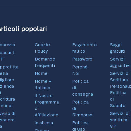
Articoli popolari
ccesso
Cookie
Pagamento
Saggi
Policy
fallito
gratuiti
ccount
IP
Domande
Password
Servizi
frequenti
aggiuntivi
pprofitta
Perché
ella
Home
Noi
Servizi di
igliore
Scrittura
Home –
Politica
zienda
Personaliz
Italiano
di
i
Politica
consegna
Il Nostro
crittura
di
Programma
Politica
nline!
Sconto
di
di
vviso di
Servizi di
Affiliazione
Rimborso
sonero
scrittura
In attesa
Politica
a
VIP
di Uso
Ordine