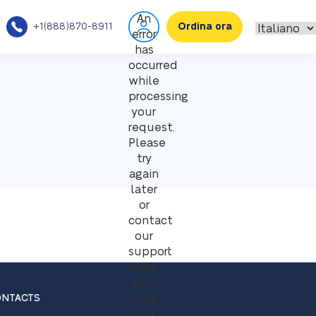
An
+1(888)870-8911
Ordina ora
error
has
occurred
while
processing
your
request.
Please
try
again
later
or
contact
our
support
team.
Error
code
NTACTS
error: