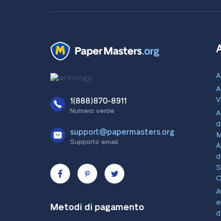
A
A
V
1(888)870-8911
Numero verde
A
d
support@papermasters.org
M
Supporto email
A
d
S
O
A
e
Metodi di pagamento
d