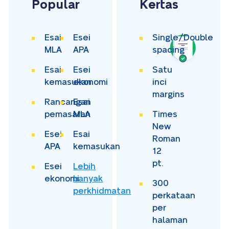
Popular
Kertas
Esai
Esei
Single/Double
MLA
APA
spacing
Esai
Esei
Satu
kemasukan
ekonomi
inci
margins
Rancangan
Esai
pemasaran
MLA
Times
New
Esei
Esai
Roman
APA
kemasukan
12
pt.
Esei
Lebih
ekonomi
banyak
300
perkhidmatan
perkataan
per
halaman