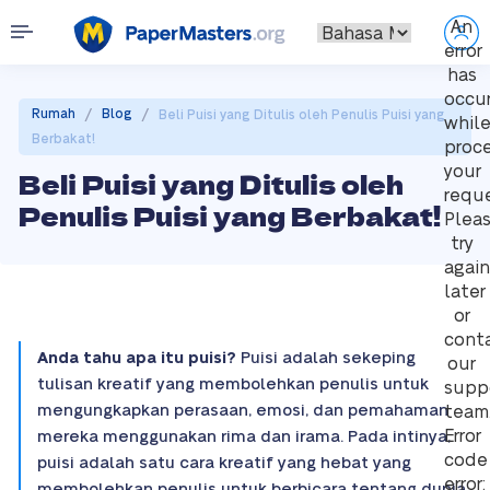
An
error
has
occu
/
/
Rumah
Blog
Beli Puisi yang Ditulis oleh Penulis Puisi yang
whil
Berbakat!
proc
your
Beli Puisi yang Ditulis oleh
reque
Penulis Puisi yang Berbakat!
Plea
try
again
later
or
cont
Anda tahu apa itu puisi?
Puisi adalah sekeping
our
tulisan kreatif yang membolehkan penulis untuk
supp
mengungkapkan perasaan, emosi, dan pemahaman
team
Error
mereka menggunakan rima dan irama. Pada intinya,
code
puisi adalah satu cara kreatif yang hebat yang
error:
membolehkan penulis untuk berbicara tentang dunia