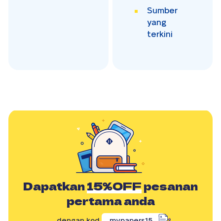
Sumber
yang
terkini
Dapatkan
15%OFF
pesanan
pertama anda
dengan kod
mypapers15