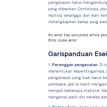
pengelasan harus mengandungi 
yang diberikan. Contohnya, jika
reptilia, serangga, dan ikan, 
melengkapkan kertas yang berja
An error has occurred while pro
Error code error:
Garispanduan Ese
1.
Perenggan pengenalan
. Di
menentukan kepentingannya, d
pengenalan yang baik harus be
pembaca, jadi ia mesti mengand
menjadi beberapa statistik, fa
mengenal pasti diri mereka de