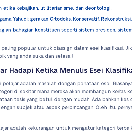
h etika kebajikan, utilitarianisme, dan deontologi.
ama Yahudi: gerakan Ortodoks, Konservatif, Rekonstruksi,
ian-bahagian konstituen seperti sistem presiden, sistem
 paling popular untuk diassign dalam esei klasifikasi. J
opik yang anda suka dan selesai!
 Hadapi Ketika Menulis Esei Klasifik
 pelajar adalah masalah dengan penataan esei. Biasanya
egori di sekitar mana mereka akan membangun kertas ker
ataan tesis yang betul dengan mudah. Ada bahkan kes d
dengan subjek atau aspek perbincangan. Oleh itu, pernya
lajar adalah kekurangan untuk mengatur kategori terbaik