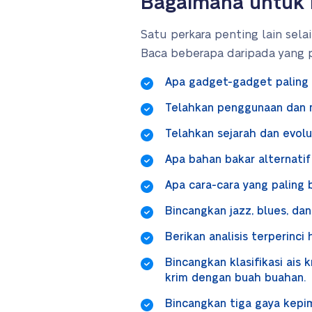
Bagaimana untuk M
Satu perkara penting lain selai
Baca beberapa daripada yang p
Apa gadget-gadget paling p
Telahkan penggunaan dan m
Telahkan sejarah dan evolus
Apa bahan bakar alternatif
Apa cara-cara yang paling 
Bincangkan jazz, blues, da
Berikan analisis terperinci
Bincangkan klasifikasi ais 
krim dengan buah buahan.
Bincangkan tiga gaya kepim