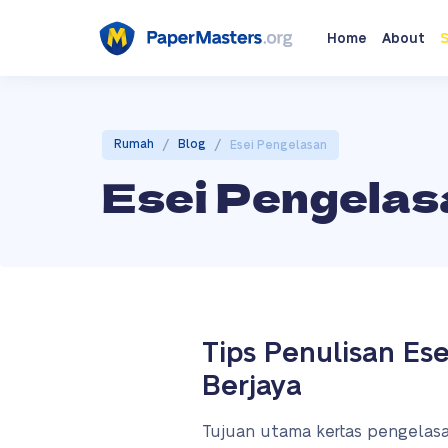
Home
About
S
/
/
Rumah
Blog
Esei Pengelasan
Esei Pengelas
Tips Penulisan Es
Berjaya
Tujuan utama kertas pengelas