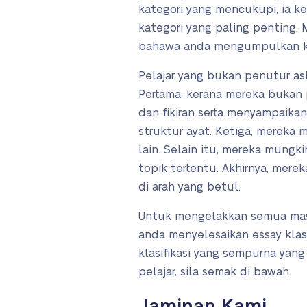
kategori yang mencukupi, ia k
kategori yang paling penting. M
bahawa anda mengumpulkan kate
Pelajar yang bukan penutur as
Pertama, kerana mereka bukan
dan fikiran serta menyampaika
struktur ayat. Ketiga, merek
lain. Selain itu, mereka mun
topik tertentu. Akhirnya, me
di arah yang betul.
Untuk mengelakkan semua mas
anda menyelesaikan essay klas
klasifikasi yang sempurna yang
pelajar, sila semak di bawah.
Jaminan Kami