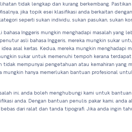
elihatan tidak lengkap dan kurang berkembang. Pastika
isalnya, jika topik esei klasifikasi anda berkaitan denga
gori seperti sukan individu, sukan pasukan, sukan kont
li bahasa Inggeris mungkin menghadapi masalah yang lebi
 penutur asli bahasa Inggeris, mereka mungkin sukar 
n idea asal kertas. Kedua, mereka mungkin menghadapi 
a mungkin sukar untuk memenuhi tempoh kerana terdapat
gkin tidak mempunyai pengetahuan atau kemahiran yan
reka mungkin hanya memerlukan bantuan profesional unt
alah ini, anda boleh menghubungi kami untuk bantua
ifikasi anda. Dengan bantuan penulis pakar kami, anda 
 bebas dari ralat dan tanda tipografi. Jika anda ingin