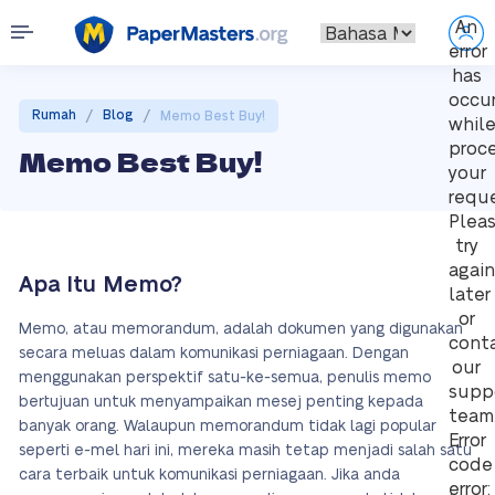
An
error
has
occu
/
/
Rumah
Blog
Memo Best Buy!
whil
proc
Memo Best Buy!
your
reque
Plea
try
again
Apa Itu Memo?
later
or
Memo, atau memorandum, adalah dokumen yang digunakan
cont
secara meluas dalam komunikasi perniagaan. Dengan
our
menggunakan perspektif satu-ke-semua, penulis memo
supp
bertujuan untuk menyampaikan mesej penting kepada
team
banyak orang. Walaupun memorandum tidak lagi popular
Error
seperti e-mel hari ini, mereka masih tetap menjadi salah satu
code
cara terbaik untuk komunikasi perniagaan. Jika anda
error: