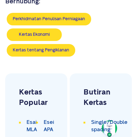
Berhubung:
Perkhidmatan Penulisan Perniagaan
Kertas Ekonomi
Kertas tentang Pengiklanan
Kertas
Butiran
Popular
Kertas
Esai
Esei
Single/Double
MLA
APA
spacing