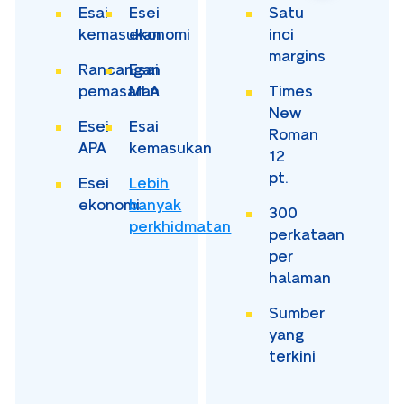
Esai
Esei
Satu
kemasukan
ekonomi
inci
margins
Rancangan
Esai
pemasaran
MLA
Times
New
Esei
Esai
Roman
APA
kemasukan
12
pt.
Esei
Lebih
ekonomi
banyak
300
perkhidmatan
perkataan
per
halaman
Sumber
yang
terkini