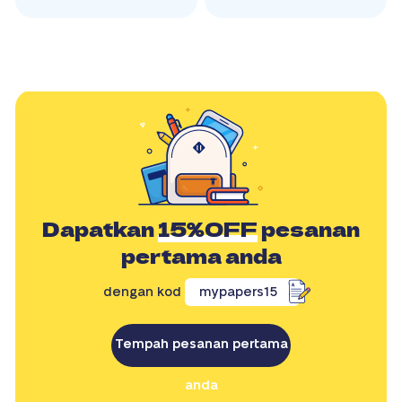
Dapatkan
15%OFF
pesanan
pertama anda
dengan kod
mypapers15
Tempah pesanan pertama
anda