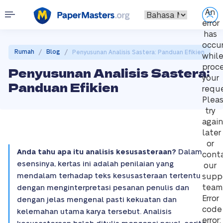
An
error
has
occu
/
/
Rumah
Blog
Penyusunan Analisis Sastera: Panduan Efikien
whil
proc
Penyusunan Analisis Sastera:
your
Panduan Efikien
reque
Plea
try
again
later
or
Anda tahu apa itu analisis kesusasteraan?
Dalam
cont
esensinya, kertas ini adalah penilaian yang
our
mendalam terhadap teks kesusasteraan tertentu
supp
team
dengan menginterpretasi pesanan penulis dan
Error
dengan jelas mengenal pasti kekuatan dan
code
kelemahan utama karya tersebut. Analisis
error: