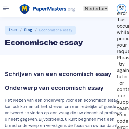
An
error
has
occu
/
/
Thuis
Blog
Economische essay
whil
proc
Economische essay
your
reque
Plea
try
again
Schrijven van een economisch essay
later
or
Onderwerp van economisch essay
cont
our
Het kiezen van een onderwerp voor een economisch essay
supp
kan ook komen uit het streven om een redelijke of goede
team
antwoord te vinden op een vraag die uw docent of professor
Error
u heeft gegeven. Bijvoorbeeld, u kunt beginnen met een
code
breed onderwerp en vervolgens de focus van uw aandacht
error: