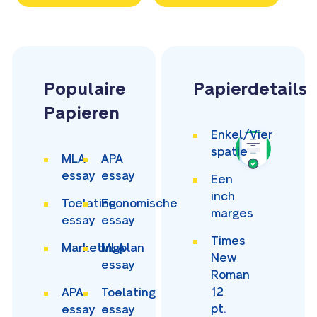
Populaire
Papierdetails
Papieren
Enkel/Vier
spatie
MLA
APA
essay
essay
Een
inch
Toelating
Economische
marges
essay
essay
Times
Marketingplan
MLA
New
essay
Roman
12
APA
Toelating
pt.
essay
essay