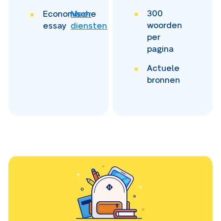
300
Economische
Meer
woorden
essay
diensten
per
pagina
Actuele
bronnen