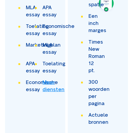
spatie
MLA
APA
essay
essay
Een
inch
Toelating
Economische
marges
essay
essay
Times
Marketingplan
MLA
New
essay
Roman
12
APA
Toelating
pt.
essay
essay
300
Economische
Meer
woorden
essay
diensten
per
pagina
Actuele
bronnen