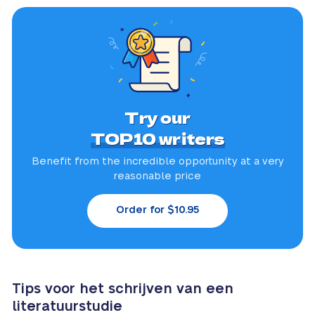
Try our
TOP10 writers
Benefit from the incredible
opportunity at a very
reasonable price
Order for $10.95
Tips voor het schrijven van een
literatuurstudie