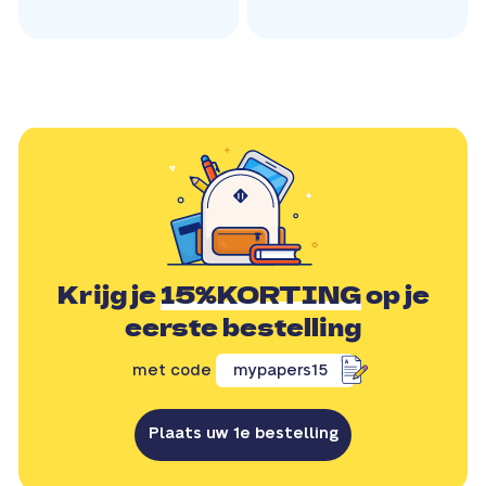
Krijg je
15%KORTING
op je
eerste bestelling
met code
mypapers15
Plaats uw 1e bestelling