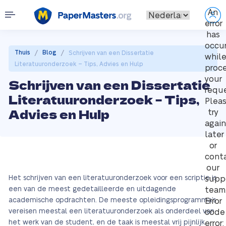
An
error
has
occu
/
/
Thuis
Blog
Schrijven van een Dissertatie
whil
Literatuuronderzoek – Tips, Advies en Hulp
proc
your
Schrijven van een Dissertatie
reque
Literatuuronderzoek – Tips,
Plea
Advies en Hulp
try
again
later
or
cont
our
Het schrijven van een literatuuronderzoek voor een scriptie is
supp
een van de meest gedetailleerde en uitdagende
team
academische opdrachten. De meeste opleidingsprogramma’s
Error
vereisen meestal een literatuuronderzoek als onderdeel van
code
het werk van de student, en de taak is meestal vrij pijnlijk.
error: