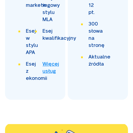
marketingowy
w
12
stylu
pt.
MLA
300
Esej
Esej
słowa
w
kwalifikacyjny
na
stylu
stronę
APA
Aktualne
Esej
Więcej
źródła
z
usług
ekonomii