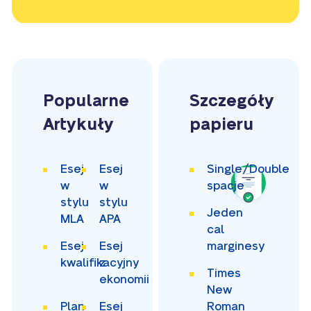
Popularne
Szczegóły
Artykuły
papieru
Esej
Esej
Single/Double
w
w
spacje
stylu
stylu
Jeden
MLA
APA
cal
Esej
Esej
marginesy
kwalifikacyjny
z
Times
ekonomii
New
Plan
Esej
Roman