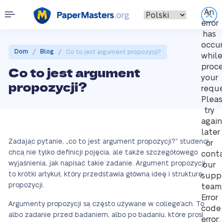
An
error
has
occu
/
/
Dom
Blog
Co to jest argument propozycji?
whil
proc
Co to jest argument
your
propozycji?
reque
Plea
try
again
later
Zadając pytanie, „co to jest argument propozycji?” studenci
or
chcą nie tylko definicji pojęcia, ale także szczegółowego
cont
wyjaśnienia, jak napisać takie zadanie. Argument propozycji
our
to krótki artykuł, który przedstawia główną ideę i strukturę
supp
propozycji.
team
Error
Argumenty propozycji są często używane w college’ach. To
code
albo zadanie przed badaniem, albo po badaniu, które prosi
error: