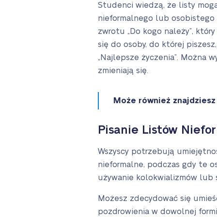
Studenci wiedzą, że listy mogą
nieformalnego lub osobistego l
zwrotu „Do kogo należy”, któr
się do osoby, do której piszesz
„Najlepsze życzenia”. Można w
zmieniają się.
Może również znajdzies
Pisanie Listów Nief
Wszyscy potrzebują umiejętnośc
nieformalne, podczas gdy te o
używanie kolokwializmów lub s
Możesz zdecydować się umieści
pozdrowienia w dowolnej formi