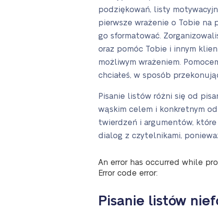
podziękowań, listy motywacyjne
pierwsze wrażenie o Tobie na po
go sformatować. Zorganizowaliś
oraz pomóc Tobie i innym klie
możliwym wrażeniem. Pomocemy 
chciałeś, w sposób przekonując
Pisanie listów różni się od pi
wąskim celem i konkretnym od
twierdzeń i argumentów, które
dialog z czytelnikami, poniew
An error has occurred while pro
Error code error:
Pisanie listów nie