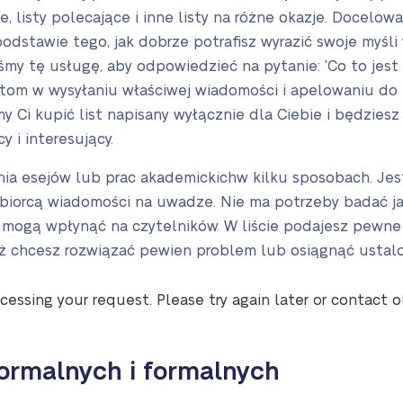
, listy polecające i inne listy na różne okazje. Docelo
dstawie tego, jak dobrze potrafisz wyrazić swoje myśli w
my tę usługę, aby odpowiedzieć na pytanie: 'Co to jest pi
ntom w wysyłaniu właściwej wiadomości i apelowaniu do
Ci kupić list napisany wyłącznie dla Ciebie i będziesz
y i interesujący.
sania esejów lub prac akademickich
w kilku sposobach
.
Jes
biorcą wiadomości na uwadze. Nie ma potrzeby badać ja
 mogą wpłynąć na czytelników. W liście podajesz pewne 
aż chcesz rozwiązać pewien problem lub osiągnąć ustal
cessing your request. Please try again later or contact 
formalnych i formalnych