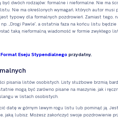
 być dwóch rodzajów: formalne i nieformalne. Nie ma śc
istu. Nie ma określonych wymagań, których autor musi p
y jest typowy dla formalnych pozdrowień. Zamiast tego, 
, np. „Drogi Pawle”, a ostatnia faza na końcu listu będz
ysłać taką nieformalną wiadomość w formie zwykłego lis
z
Format Eseju Stypendialnego
przydatny.
ormalnych
i pisania listów osobistych. Listy służbowe brzmią bardzi
statnie mogą być zarówno pisane na maszynie, jak i ręcz
langu w listach osobistych.
ć datę w górnym lewym rogu listu lub pominąć ją. Jest
e, jaką lubisz. Możesz zakończyć swoje pozdrowienie pr