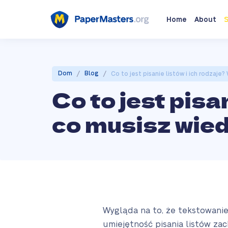
Home
About
S
/
/
Dom
Blog
Co to jest pisanie listów i ich rodzaje
Co to jest pisa
co musisz wied
Wygląda na to, że tekstowanie 
umiejętność pisania listów zac