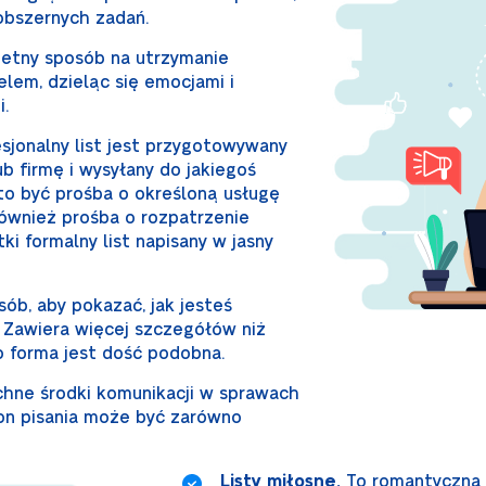
 obszernych zadań.
etny sposób na utrzymanie
elem, dzieląc się emocjami i
i.
sjonalny list jest przygotowywany
b firmę i wysyłany do jakiegoś
to być prośba o określoną usługę
również prośba o rozpatrzenie
i formalny list napisany w jasny
ób, aby pokazać, jak jesteś
. Zawiera więcej szczegółów niż
o forma jest dość podobna.
ne środki komunikacji w sprawach
Ton pisania może być zarówno
Listy miłosne.
To romantyczna 