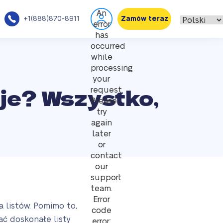
An
+1(888)870-8911
Zamów teraz
error
has
occurred
while
processing
your
zaje? Wszystko,
request.
Please
try
again
later
or
contact
our
support
team.
Error
a listów. Pomimo to,
code
ać doskonałe listy
error: