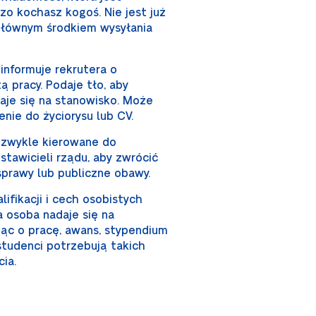
zo kochasz kogoś. Nie jest już
 głównym środkiem wysyłania
 informuje rekrutera o
ą pracy. Podaje tło, aby
daje się na stanowisko. Może
nie do życiorysu lub CV.
ą zwykle kierowane do
tawicieli rządu, aby zwrócić
prawy lub publiczne obawy.
ifikacji i cech osobistych
a osoba nadaje się na
jąc o pracę, awans, stypendium
studenci potrzebują takich
ia.