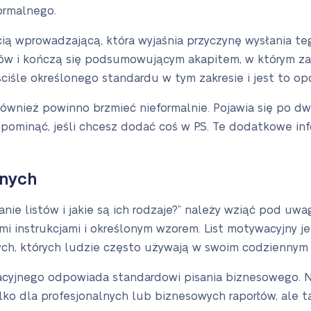
formalnego.
ścią wprowadzającą, która wyjaśnia przyczynę wysłania te
ów i kończą się podsumowującym akapitem, w którym zad
ściśle określonego standardu w tym zakresie i jest to op
również powinno brzmieć nieformalnie. Pojawia się po dw
pominąć, jeśli chcesz dodać coś w P.S. Te dodatkowe in
lnych
anie listów i jakie są ich rodzaje?” należy wziąć pod uwa
i instrukcjami i określonym wzorem. List motywacyjny je
ch, których ludzie często używają w swoim codziennym 
cyjnego odpowiada standardowi pisania biznesowego. N
lko dla profesjonalnych lub biznesowych raportów, ale t