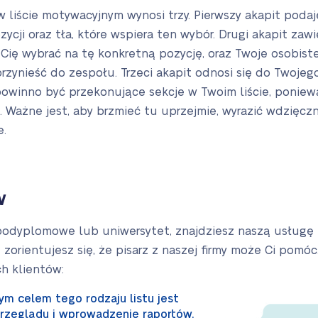
 liście motywacyjnym wynosi trzy. Pierwszy akapit podaj
zycji oraz tła, które wspiera ten wybór. Drugi akapit zaw
ię wybrać na tę konkretną pozycję, oraz Twoje osobiste 
zynieść do zespołu. Trzeci akapit odnosi się do Twojeg
powinno być przekonujące sekcje w Twoim liście, poniewa
a. Ważne jest, aby brzmieć tu uprzejmie, wyrazić wdzięc
.
w
 podyplomowe lub uniwersytet, znajdziesz naszą usługę 
zorientujesz się, że pisarz z naszej firmy może Ci pomóc
h klientów:
m celem tego rodzaju listu jest
rzeglądu i wprowadzenie raportów,