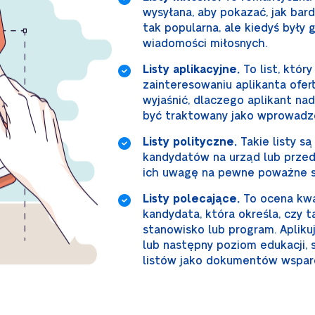
wysyłana, aby pokazać, jak bard
tak popularna, ale kiedyś były
wiadomości miłosnych.
Listy aplikacyjne.
To list, który
zainteresowaniu aplikanta ofert
wyjaśnić, dlaczego aplikant na
być traktowany jako wprowadze
Listy polityczne.
Takie listy s
kandydatów na urząd lub przeds
ich uwagę na pewne poważne s
Listy polecające.
To ocena kwal
kandydata, która określa, czy t
stanowisko lub program. Apliku
lub następny poziom edukacji, 
listów jako dokumentów wsparc