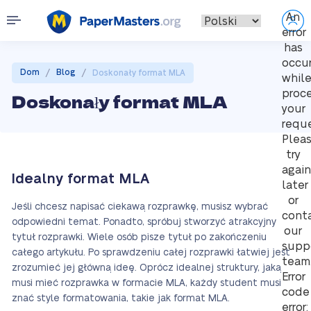
An
error
has
occu
/
/
Dom
Blog
Doskonały format MLA
whil
proc
Doskonały format MLA
your
reque
Plea
try
again
Idealny format MLA
later
or
Jeśli chcesz napisać ciekawą rozprawkę, musisz wybrać
cont
odpowiedni temat. Ponadto, spróbuj stworzyć atrakcyjny
our
tytuł rozprawki. Wiele osób pisze tytuł po zakończeniu
supp
całego artykułu. Po sprawdzeniu całej rozprawki łatwiej jest
team
zrozumieć jej główną ideę. Oprócz idealnej struktury, jaką
Error
musi mieć rozprawka w formacie MLA, każdy student musi
code
znać style formatowania, takie jak format MLA.
error: