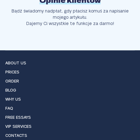
Opinie klientów
Bądź świadomy nadpłat, gdy płacisz komuś za napisanie
mojego artykułu.
Dajemy Ci wszystkie te funkcje za darmo!
ABOUT US
PRICES
ORDER
BLOG
WHY US
FAQ
FREE ESSAYS
VIP SERVICES
CONTACTS