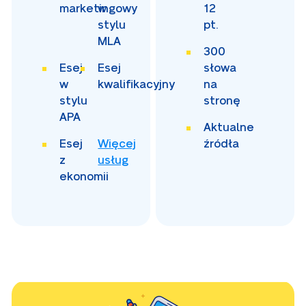
marketingowy
w
12
stylu
pt.
MLA
300
Esej
Esej
słowa
w
kwalifikacyjny
na
stylu
stronę
APA
Aktualne
Esej
Więcej
źródła
z
usług
ekonomii