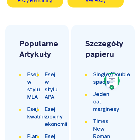
Essay Formatting
APA Essay
Popularne
Szczegóły
Artykuły
papieru
Esej
Esej
Single/Double
w
w
spacje
stylu
stylu
Jeden
MLA
APA
cal
Esej
Esej
marginesy
kwalifikacyjny
z
Times
ekonomii
New
Plan
Esej
Roman