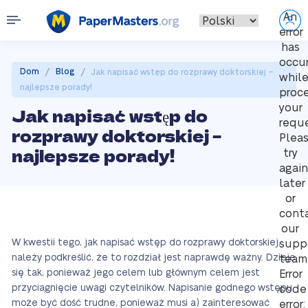
An
error
has
occu
/
/
Dom
Blog
Jak napisać wstęp do rozprawy doktorskiej –
whil
najlepsze porady!
proc
your
Jak napisać wstęp do
reque
rozprawy doktorskiej –
Plea
najlepsze porady!
try
again
later
or
cont
our
W kwestii tego, jak napisać wstęp do rozprawy doktorskiej,
supp
należy podkreślić, że to rozdział jest naprawdę ważny. Dzieje
team
się tak, ponieważ jego celem lub głównym celem jest
Error
przyciągnięcie uwagi czytelników. Napisanie godnego wstępu
code
może być dość trudne, ponieważ musi a) zainteresować
error: