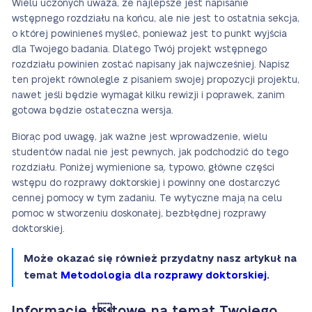
Wielu uczonych uważa, że najlepsze jest napisanie
wstępnego rozdziału na końcu, ale nie jest to ostatnia sekcja,
o której powinieneś myśleć, ponieważ jest to punkt wyjścia
dla Twojego badania. Dlatego Twój projekt wstępnego
rozdziału powinien zostać napisany jak najwcześniej. Napisz
ten projekt równolegle z pisaniem swojej propozycji projektu,
nawet jeśli będzie wymagał kilku rewizji i poprawek, zanim
gotowa będzie ostateczna wersja.
Biorąc pod uwagę, jak ważne jest wprowadzenie, wielu
studentów nadal nie jest pewnych, jak podchodzić do tego
rozdziału. Poniżej wymienione są, typowo, główne części
wstępu do rozprawy doktorskiej i powinny one dostarczyć
cennej pomocy w tym zadaniu. Te wytyczne mają na celu
pomoc w stworzeniu doskonałej, bezbłędnej rozprawy
doktorskiej.
Może okazać się również przydatny nasz artykuł na
temat
Metodologia dla rozprawy doktorskiej
.
Informacje ttowe na temat Twojego