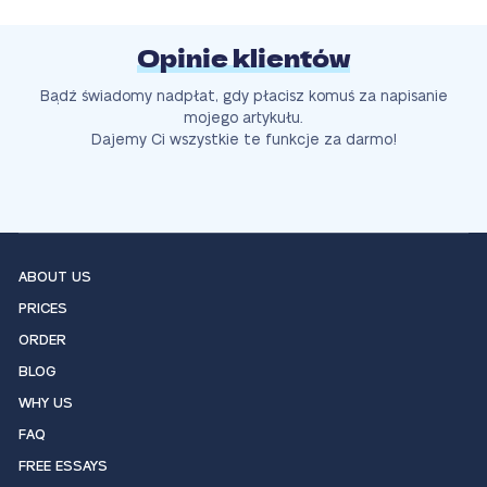
Opinie klientów
Bądź świadomy nadpłat, gdy płacisz komuś za napisanie
mojego artykułu.
Dajemy Ci wszystkie te funkcje za darmo!
ABOUT US
PRICES
ORDER
BLOG
WHY US
FAQ
FREE ESSAYS