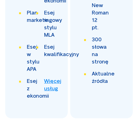
ekonomii
New
Plan
Esej
Roman
marketingowy
w
12
stylu
pt.
MLA
300
Esej
Esej
słowa
w
kwalifikacyjny
na
stylu
stronę
APA
Aktualne
Esej
Więcej
źródła
z
usług
ekonomii