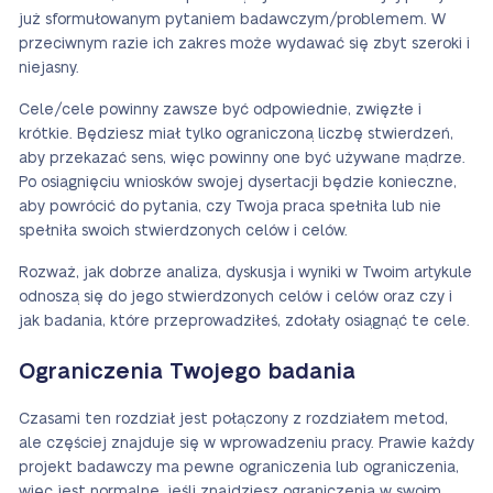
już sformułowanym pytaniem badawczym/problemem. W
przeciwnym razie ich zakres może wydawać się zbyt szeroki i
niejasny.
Cele/cele powinny zawsze być odpowiednie, zwięzłe i
krótkie. Będziesz miał tylko ograniczoną liczbę stwierdzeń,
aby przekazać sens, więc powinny one być używane mądrze.
Po osiągnięciu wniosków swojej dysertacji będzie konieczne,
aby powrócić do pytania, czy Twoja praca spełniła lub nie
spełniła swoich stwierdzonych celów i celów.
Rozważ, jak dobrze analiza, dyskusja i wyniki w Twoim artykule
odnoszą się do jego stwierdzonych celów i celów oraz czy i
jak badania, które przeprowadziłeś, zdołały osiągnąć te cele.
Ograniczenia Twojego badania
Czasami ten rozdział jest połączony z rozdziałem metod,
ale częściej znajduje się w wprowadzeniu pracy. Prawie każdy
projekt badawczy ma pewne ograniczenia lub ograniczenia,
więc jest normalne, jeśli znajdziesz ograniczenia w swoim