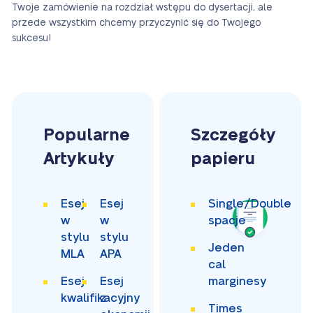
Twoje zamówienie na rozdział wstępu do dysertacji, ale
przede wszystkim chcemy przyczynić się do Twojego
sukcesu!
Popularne
Szczegóły
Artykuły
papieru
Esej
Esej
Single/Double
w
w
spacje
stylu
stylu
Jeden
MLA
APA
cal
Esej
Esej
marginesy
kwalifikacyjny
z
Times