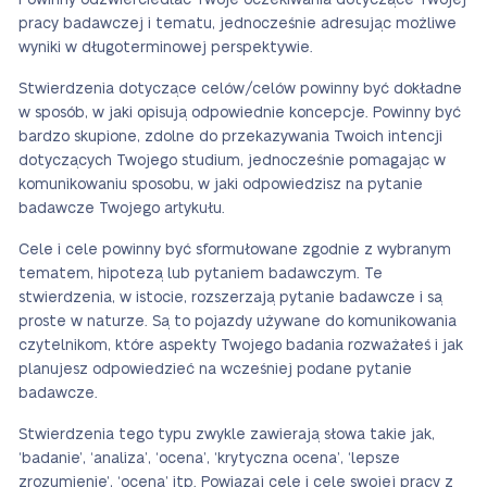
Powinny odzwierciedlać Twoje oczekiwania dotyczące Twojej
pracy badawczej i tematu, jednocześnie adresując możliwe
wyniki w długoterminowej perspektywie.
Stwierdzenia dotyczące celów/celów powinny być dokładne
w sposób, w jaki opisują odpowiednie koncepcje. Powinny być
bardzo skupione, zdolne do przekazywania Twoich intencji
dotyczących Twojego studium, jednocześnie pomagając w
komunikowaniu sposobu, w jaki odpowiedzisz na pytanie
badawcze Twojego artykułu.
Cele i cele powinny być sformułowane zgodnie z wybranym
tematem, hipotezą lub pytaniem badawczym. Te
stwierdzenia, w istocie, rozszerzają pytanie badawcze i są
proste w naturze. Są to pojazdy używane do komunikowania
czytelnikom, które aspekty Twojego badania rozważałeś i jak
planujesz odpowiedzieć na wcześniej podane pytanie
badawcze.
Stwierdzenia tego typu zwykle zawierają słowa takie jak,
‘badanie’, ‘analiza’, ‘ocena’, ‘krytyczna ocena’, ‘lepsze
zrozumienie’, ‘ocena’ itp. Powiązaj cele i cele swojej pracy z