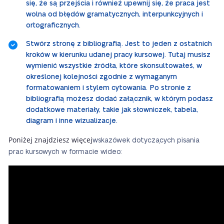
się, że są przejścia i również upewnij się, że praca jest
wolna od błędów gramatycznych, interpunkcyjnych i
ortograficznych.
Stwórz stronę z bibliografią. Jest to jeden z ostatnich
kroków w kierunku udanej pracy kursowej. Tutaj musisz
wymienić wszystkie źródła, które skonsultowałeś, w
określonej kolejności zgodnie z wymaganym
formatowaniem i stylem cytowania. Po stronie z
bibliografią możesz dodać załącznik, w którym podasz
dodatkowe materiały, takie jak słowniczek, tabela,
diagram i inne wizualizacje.
Poniżej znajdziesz więcej
wskazówek dotyczących pisania
prac kursowych w formacie wideo: