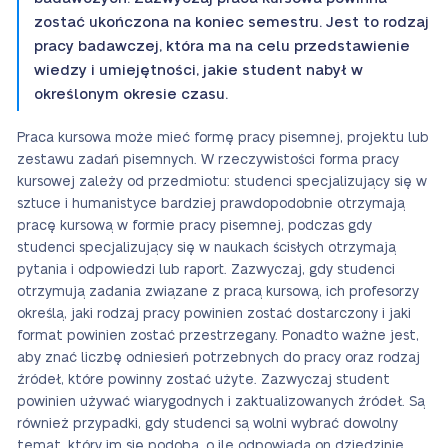
zostać ukończona na koniec semestru. Jest to rodzaj
pracy badawczej, która ma na celu przedstawienie
wiedzy i umiejętności, jakie student nabył w
określonym okresie czasu.
Praca kursowa może mieć formę pracy pisemnej, projektu lub
zestawu zadań pisemnych. W rzeczywistości forma pracy
kursowej zależy od przedmiotu: studenci specjalizujący się w
sztuce i humanistyce bardziej prawdopodobnie otrzymają
pracę kursową w formie pracy pisemnej, podczas gdy
studenci specjalizujący się w naukach ścisłych otrzymają
pytania i odpowiedzi lub raport. Zazwyczaj, gdy studenci
otrzymują zadania związane z pracą kursową, ich profesorzy
określą, jaki rodzaj pracy powinien zostać dostarczony i jaki
format powinien zostać przestrzegany. Ponadto ważne jest,
aby znać liczbę odniesień potrzebnych do pracy oraz rodzaj
źródeł, które powinny zostać użyte. Zazwyczaj student
powinien używać wiarygodnych i zaktualizowanych źródeł. Są
również przypadki, gdy studenci są wolni wybrać dowolny
temat, który im się podoba, o ile odpowiada on dziedzinie