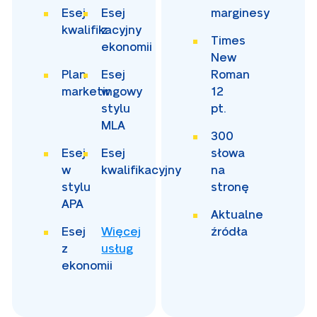
Esej
Esej
marginesy
kwalifikacyjny
z
Times
ekonomii
New
Plan
Esej
Roman
marketingowy
w
12
stylu
pt.
MLA
300
Esej
Esej
słowa
w
kwalifikacyjny
na
stylu
stronę
APA
Aktualne
Esej
Więcej
źródła
z
usług
ekonomii