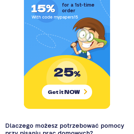
15%
for a 1st-time
order
With code mypapers15
25
%
NOW
Get it
Dlaczego możesz potrzebować pomocy
przy pisaniu prac domowych?