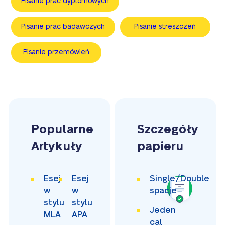
Pisanie prac dyplomowych
Pisanie prac badawczych
Pisanie streszczeń
Pisanie przemówień
Popularne
Szczegóły
Artykuły
papieru
Esej
Esej
Single/Double
w
w
spacje
stylu
stylu
Jeden
MLA
APA
cal