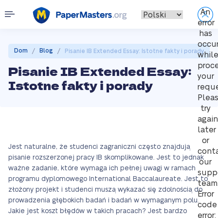
An
error
has
occu
/
/
Dom
Blog
Pisanie IB Extended Essay: Istotne fakty i porady
whil
proc
Pisanie IB Extended Essay:
your
Istotne fakty i porady
reque
Plea
try
again
later
or
Jest naturalne, że studenci zagraniczni często znajdują
cont
pisanie rozszerzonej pracy IB skomplikowane. Jest to jednak
our
ważne zadanie, które wymaga ich pełnej uwagi w ramach
supp
programu dyplomowego International Baccalaureate. Jest to
team
złożony projekt i studenci muszą wykazać się zdolnością do
Error
prowadzenia głębokich badań i badań w wymaganym polu.
code
Jakie jest koszt błędów w takich pracach? Jest bardzo
error: