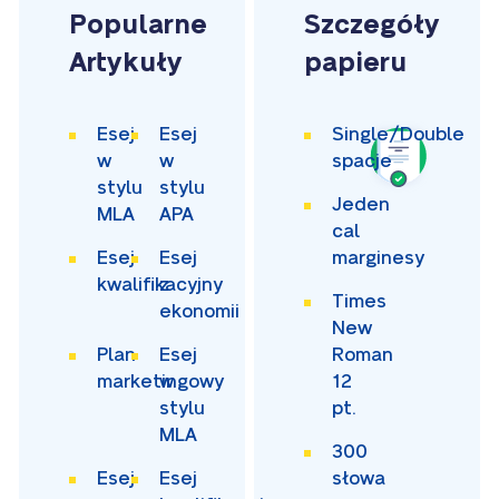
Popularne
Szczegóły
Artykuły
papieru
Esej
Esej
Single/Double
w
w
spacje
stylu
stylu
Jeden
MLA
APA
cal
Esej
Esej
marginesy
kwalifikacyjny
z
Times
ekonomii
New
Plan
Esej
Roman
marketingowy
w
12
stylu
pt.
MLA
300
Esej
Esej
słowa