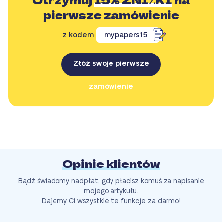
Otrzymuj
15% ZNIŻKI
na
pierwsze zamówienie
z kodem
mypapers15
Złóż swoje pierwsze
zamówienie
Opinie klientów
Bądź świadomy nadpłat, gdy płacisz komuś za napisanie
mojego artykułu.
Dajemy Ci wszystkie te funkcje za darmo!