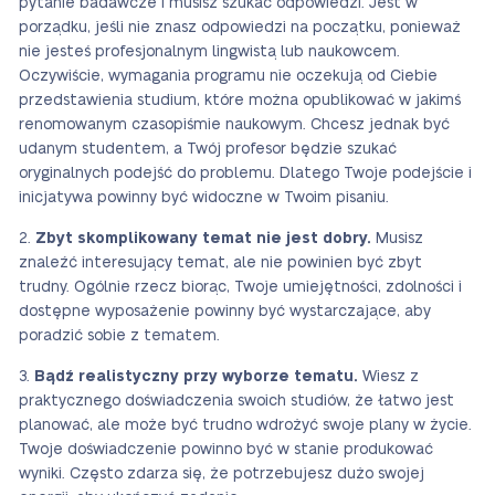
pytanie badawcze i musisz szukać odpowiedzi. Jest w
porządku, jeśli nie znasz odpowiedzi na początku, ponieważ
nie jesteś profesjonalnym lingwistą lub naukowcem.
Oczywiście, wymagania programu nie oczekują od Ciebie
przedstawienia studium, które można opublikować w jakimś
renomowanym czasopiśmie naukowym. Chcesz jednak być
udanym studentem, a Twój profesor będzie szukać
oryginalnych podejść do problemu. Dlatego Twoje podejście i
inicjatywa powinny być widoczne w Twoim pisaniu.
Zbyt skomplikowany temat nie jest dobry.
Musisz
znaleźć interesujący temat, ale nie powinien być zbyt
trudny. Ogólnie rzecz biorąc, Twoje umiejętności, zdolności i
dostępne wyposażenie powinny być wystarczające, aby
poradzić sobie z tematem.
Bądź realistyczny przy wyborze tematu.
Wiesz z
praktycznego doświadczenia swoich studiów, że łatwo jest
planować, ale może być trudno wdrożyć swoje plany w życie.
Twoje doświadczenie powinno być w stanie produkować
wyniki. Często zdarza się, że potrzebujesz dużo swojej