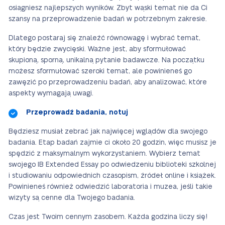
osiągniesz najlepszych wyników. Zbyt wąski temat nie da Ci
szansy na przeprowadzenie badań w potrzebnym zakresie.
Dlatego postaraj się znaleźć równowagę i wybrać temat,
który będzie zwycięski. Ważne jest, aby sformułować
skupioną, sporną, unikalną pytanie badawcze. Na początku
możesz sformułować szeroki temat, ale powinieneś go
zawęzić po przeprowadzeniu badań, aby analizować, które
aspekty wymagają uwagi.
Przeprowadź badania, notuj
Będziesz musiał zebrać jak najwięcej wglądów dla swojego
badania. Etap badań zajmie ci około 20 godzin, więc musisz je
spędzić z maksymalnym wykorzystaniem. Wybierz temat
swojego IB Extended Essay po odwiedzeniu biblioteki szkolnej
i studiowaniu odpowiednich czasopism, źródeł online i książek.
Powinieneś również odwiedzić laboratoria i muzea, jeśli takie
wizyty są cenne dla Twojego badania.
Czas jest Twoim cennym zasobem. Każda godzina liczy się!