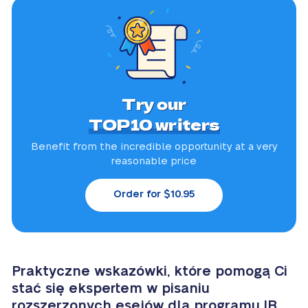
Try our
TOP10 writers
Benefit from the incredible
opportunity at a very
reasonable price
Order for $10.95
Praktyczne wskazówki, które pomogą Ci
stać się ekspertem w pisaniu
rozszerzonych esejów dla programu IB