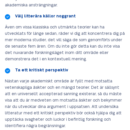
akademiska ansträngningar.
Välj litterära källor noggrant
Även om vissa klassiska och utmärkta teorier kan ha
utvecklats för länge sedan, råder vi dig att koncentrera dig på
mer moderna studier, det vill säga de som genomförts under
de senaste fem åren. Om du inte gör detta kan du inte visa
det nuvarande forskningsläget inom ditt område eller
demonstrera det i en kontextuell mening.
Ta ett kritiskt perspektiv
Nästan varje akademiskt område är fyllt med motsatta
vetenskapliga åsikter och en mängd teorier. Det är sällsynt
att en universellt accepterad sanning existerar, så du måste
visa att du är medveten om motsatta åsikter och bekymmer
när du utvecklar dina argument i uppsatsen. Att undersöka
litteratur med ett kritiskt perspektiv bör också hjälpa dig att
upptäcka svagheter och luckor i befintlig forskning och
identifiera några begränsningar.