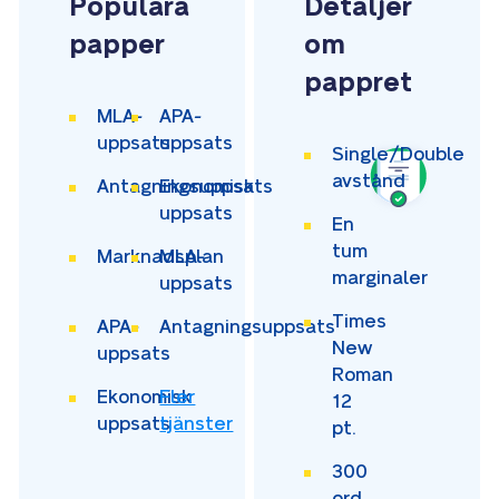
Populära
Detaljer
papper
om
pappret
MLA-
APA-
uppsats
uppsats
Single/Double
avstånd
Antagningsuppsats
Ekonomisk
uppsats
En
tum
Marknadsplan
MLA-
marginaler
uppsats
Times
APA-
Antagningsuppsats
New
uppsats
Roman
Ekonomisk
Fler
12
uppsats
tjänster
pt.
300
ord