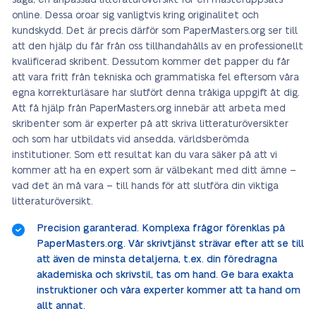
säga, en anpassad litteraturöversikt för en masteruppsats
online. Dessa oroar sig vanligtvis kring originalitet och
kundskydd. Det är precis därför som PaperMasters.org ser till
att den hjälp du får från oss tillhandahålls av en professionellt
kvalificerad skribent. Dessutom kommer det papper du får
att vara fritt från tekniska och grammatiska fel eftersom våra
egna korrekturläsare har slutfört denna tråkiga uppgift åt dig.
Att få hjälp från PaperMasters.org innebär att arbeta med
skribenter som är experter på att skriva litteraturöversikter
och som har utbildats vid ansedda, världsberömda
institutioner. Som ett resultat kan du vara säker på att vi
kommer att ha en expert som är välbekant med ditt ämne –
vad det än må vara – till hands för att slutföra din viktiga
litteraturöversikt.
Precision garanterad. Komplexa frågor förenklas på
PaperMasters.org. Vår skrivtjänst strävar efter att se till
att även de minsta detaljerna, t.ex. din föredragna
akademiska och skrivstil, tas om hand. Ge bara exakta
instruktioner och våra experter kommer att ta hand om
allt annat.