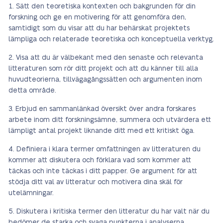
Sätt den teoretiska kontexten och bakgrunden för din
forskning och ge en motivering för att genomföra den,
samtidigt som du visar att du har behärskat projektets
lämpliga och relaterade teoretiska och konceptuella verktyg.
Visa att du är välbekant med den senaste och relevanta
litteraturen som rör ditt projekt och att du känner till alla
huvudteorierna, tillvägagångssätten och argumenten inom
detta område.
Erbjud en sammanlänkad översikt över andra forskares
arbete inom ditt forskningsämne, summera och utvärdera ett
lämpligt antal projekt liknande ditt med ett kritiskt öga.
Definiera i klara termer omfattningen av litteraturen du
kommer att diskutera och förklara vad som kommer att
täckas och inte täckas i ditt papper. Ge argument för att
stödja ditt val av litteratur och motivera dina skäl för
utelämningar.
Diskutera i kritiska termer den litteratur du har valt när du
bedömer de starka och svaga punkterna i analyserna,