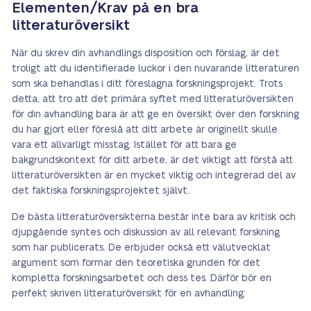
Elementen/Krav på en bra
litteraturöversikt
När du skrev din avhandlings disposition och förslag, är det
troligt att du identifierade luckor i den nuvarande litteraturen
som ska behandlas i ditt föreslagna forskningsprojekt. Trots
detta, att tro att det primära syftet med litteraturöversikten
för din avhandling bara är att ge en översikt över den forskning
du har gjort eller föreslå att ditt arbete är originellt skulle
vara ett allvarligt misstag. Istället för att bara ge
bakgrundskontext för ditt arbete, är det viktigt att förstå att
litteraturöversikten är en mycket viktig och integrerad del av
det faktiska forskningsprojektet självt.
De bästa litteraturöversikterna består inte bara av kritisk och
djupgående syntes och diskussion av all relevant forskning
som har publicerats. De erbjuder också ett välutvecklat
argument som formar den teoretiska grunden för det
kompletta forskningsarbetet och dess tes. Därför bör en
perfekt skriven litteraturöversikt för en avhandling: