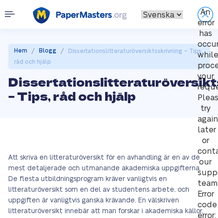
An
error
has
occu
/
/
Hem
Blogg
Dissertationslitteraturöversiktsskrivning – Tips,
whil
råd och hjälp
proc
your
Dissertationslitteraturöversik
reque
– Tips, råd och hjälp
Plea
try
again
later
or
cont
Att skriva en litteraturöversikt för en avhandling är en av de
our
mest detaljerade och utmanande akademiska uppgifterna.
supp
De flesta utbildningsprogram kräver vanligtvis en
team
litteraturöversikt som en del av studentens arbete, och
Error
uppgiften är vanligtvis ganska krävande. En välskriven
code
litteraturöversikt innebär att man forskar i akademiska källor,
error: