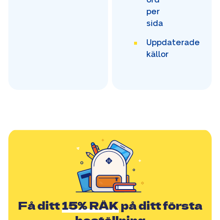
per
sida
Uppdaterade
källor
Få ditt
15% RÄK
på ditt första