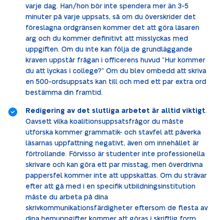
varje dag. Han/hon bör inte spendera mer än 3-5
minuter på varje uppsats, så om du överskrider det
föreslagna ordgränsen kommer det att göra läsaren
arg och du kommer definitivt att misslyckas med
uppgiften. Om du inte kan följa de grundläggande
kraven uppstår frågan i officerens huvud ”Hur kommer
du att lyckas i college?” Om du blev ombedd att skriva
en 500-ordsuppsats kan till och med ett par extra ord
bestämma din framtid.
Redigering av det slutliga arbetet är alltid viktigt
.
Oavsett vilka koalitionsuppsatsfrågor du måste
utforska kommer grammatik- och stavfel att påverka
läsarnas uppfattning negativt, även om innehållet är
förtrollande. Förvisso är studenter inte professionella
skrivare och kan göra ett par misstag, men överdrivna
pappersfel kommer inte att uppskattas. Om du strävar
efter att gå med i en specifik utbildningsinstitution
måste du arbeta på dina
skrivkommunikationsfärdigheter eftersom de flesta av
dina hemuppgifter kommer att göras i skriftlig form.