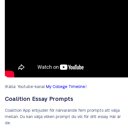
(Källa: Youtube-kanal
My College Timeline
)
Coalition Essay Prompts
Coalition App erbjuder för närvarande fem prompts att välja
mellan. Du kan välja vilken prompt du vill för ditt essay. Här är
de: