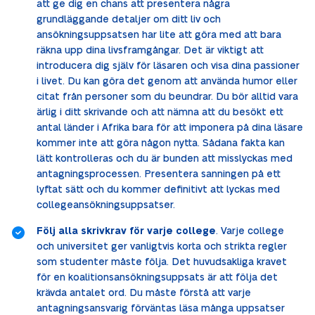
att ge dig en chans att presentera några
grundläggande detaljer om ditt liv och
ansökningsuppsatsen har lite att göra med att bara
räkna upp dina livsframgångar. Det är viktigt att
introducera dig själv för läsaren och visa dina passioner
i livet. Du kan göra det genom att använda humor eller
citat från personer som du beundrar. Du bör alltid vara
ärlig i ditt skrivande och att nämna att du besökt ett
antal länder i Afrika bara för att imponera på dina läsare
kommer inte att göra någon nytta. Sådana fakta kan
lätt kontrolleras och du är bunden att misslyckas med
antagningsprocessen. Presentera sanningen på ett
lyftat sätt och du kommer definitivt att lyckas med
collegeansökningsuppsatser.
Följ alla skrivkrav för varje college
. Varje college
och universitet ger vanligtvis korta och strikta regler
som studenter måste följa. Det huvudsakliga kravet
för en koalitionsansökningsuppsats är att följa det
krävda antalet ord. Du måste förstå att varje
antagningsansvarig förväntas läsa många uppsatser