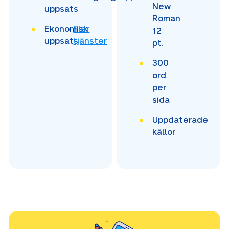
New
uppsats
Roman
Ekonomisk
Fler
12
uppsats
tjänster
pt.
300
ord
per
sida
Uppdaterade
källor