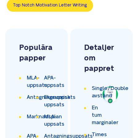
Top Notch Motivation Letter Writing
Populära
Detaljer
papper
om
pappret
MLA-
APA-
uppsats
uppsats
Single/Double
avstånd
Antagningsuppsats
Ekonomisk
uppsats
En
tum
Marknadsplan
MLA-
marginaler
uppsats
Times
APA-
Antagningsuppsats