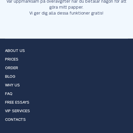
Var uppmärksam på överavgifter när du betalar någon för att
göra mitt papper.
Vi ger dig alla dessa funktioner gratis!
ABOUT US
PRICES
ORDER
BLOG
WHY US
FAQ
FREE ESSAYS
VIP SERVICES
CONTACTS