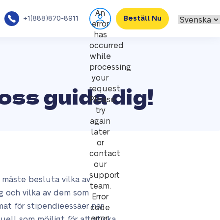
An
+1(888)870-8911
Beställ Nu
error
has
occurred
while
processing
your
ss guida dig!
request.
Please
try
again
later
or
contact
our
support
n måste besluta vilka av
team.
ng och vilka av dem som
Error
rmat för stipendieessäer när
code
error:
uell som möjligt för att sticka