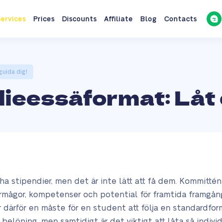
ervices
Prices
Discounts
Affiliate
Blog
Contacts
guida dig!
ieessäformat: Låt o
ha stipendier, men det är inte lätt att få dem. Kommitté
örmågor, kompetenser och potential för framtida framgå
 är därför en måste för en student att följa en standardfo
belöning, men samtidigt är det viktigt att låta så individ