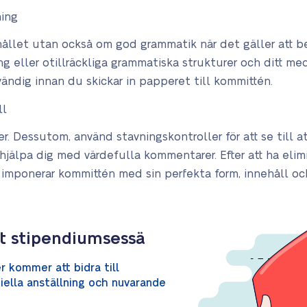
ning
ållet utan också om god grammatik när det gäller att bevi
ng eller otillräckliga grammatiska strukturer och ditt me
ndig innan du skickar in papperet till kommittén.
ll
. Dessutom, använd stavningskontroller för att se till att
hjälpa dig med värdefulla kommentarer. Efter att ha elimi
n imponerar kommittén med sin perfekta form, innehåll och
tt stipendiumsessä
r kommer att bidra till
iella anställning och nuvarande