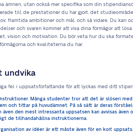
na ämnen, utan också mer specifika som din stipendian
terade till de prestationer du har gjort, det studieområde
, framtida ambitioner och mål, och så vidare. Du kan o
ndelser och svaren kommer att visa dina förmågor att lös
tet, vision och motivation. Du bör veta hur du ska forma
örmågorna och kvaliteterna du har.
t undvika
liga fel i uppsatsförfattande för att lyckas med ditt stip
 instruktioner. Många studenter tror att det är slöseri med t
 och tittar på huvudämnet. På så sätt är deras förståel
och även den mest intressanta uppsatsen kan avvisas även o
igt de tillhandahållna instruktionerna.
rganisation av idéer är ett måste även för en kort uppsats