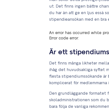
ut. Det finns ingen bättre chan
du har än att ge en ljus essä s
stipendieansökan med en bra e
An error has occurred while pro
Error code error:
Är ett stipendiums
Det finns många likheter mel
ihåg det huvudsakliga syftet me
flesta stipendiumssökande är br
komplicerat för medlemmarna i 
Den grundläggande formatet för
skoladministrationen som du bör
bara följa de vanliga rekomme