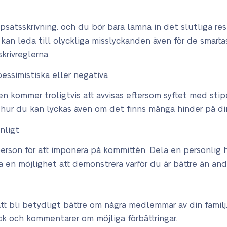
ppsatsskrivning, och du bör bara lämna in det slutliga re
er kan leda till olyckliga misslyckanden även för de smar
rivreglerna.
pessimistiska eller negativa
n kommer troligtvis att avvisas eftersom syftet med stip
hur du kan lyckas även om det finns många hinder på di
nligt
rson för att imponera på kommittén. Dela en personlig 
en möjlighet att demonstrera varför du är bättre än and
tt bli betydligt bättre om några medlemmar av din familj
ck och kommentarer om möjliga förbättringar.