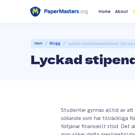
Home
About
S
/
/
Hem
Blogg
Lyckad stipendieessäformat: Låt oss 
Lyckad stipend
Studenter gynnas alltid av att 
sökande som har tillräckliga f
förtjänar finansiellt stöd. Det
man söker detta prestigefyllda 