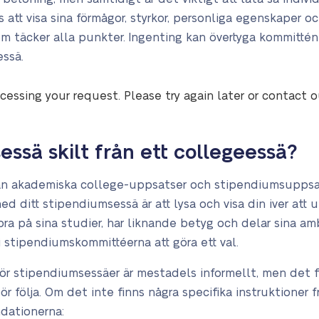
s att visa sina förmågor, styrkor, personliga egenskaper 
om täcker alla punkter. Ingenting kan övertyga kommittén 
ssä.
cessing your request. Please try again later or contact 
essä skilt från ett collegeessä?
lan akademiska college-uppsatser och stipendiumsupps
d ditt stipendiumsessä är att lysa och visa din iver att
a på sina studier, har liknande betyg och delar sina amb
stipendiumskommittéerna att göra ett val.
 stipendiumsessäer är mestadels informellt, men det fin
 följa. Om det inte finns några specifika instruktioner fr
ndationerna: