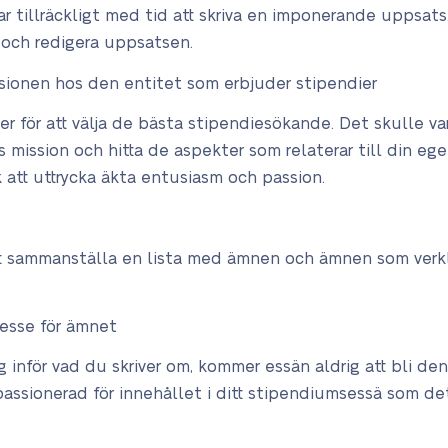
har tillräckligt med tid att skriva en imponerande uppsats
t och redigera uppsatsen.
ssionen hos den entitet som erbjuder stipendier
rier för att välja de bästa stipendiesökande. Det skulle va
mission och hitta de aspekter som relaterar till din ege
 att uttrycka äkta entusiasm och passion.
t sammanställa en lista med ämnen och ämnen som verklig
resse för ämnet
tig inför vad du skriver om, kommer essän aldrig att bli d
passionerad för innehållet i ditt stipendiumsessä som d