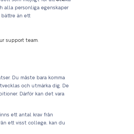
och alla personliga egenskaper
bättre än ett
our support team.
atser. Du måste bara komma
 utvecklas och utmärka dig. De
itioner. Därför kan det vara
ns ett antal krav från
ån ett visst college, kan du