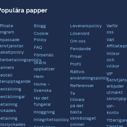
Populära papper
ffiliate
Blogg
Leveranspolicy
Varför
rogram
oss
Cookie
Lösenord
npassade
Policy
Vårt
Om oss
krivtjänster:
Affiliate
FAQ
Pendande
abattpolicy
Villkor
Förbehåll
Priser
terbetalningspolicy
och
Gratis
Profil
villkor
anners
uppsatser
Rättvis
VIP
eställ
Hem
användningspolicy
Skrivtjäns
terupptagande
Home –
Referenser
erbjuder
eställning
Svenska
utmärkt
Ta
eställningar
Hur det
skrivhjälp
tillvara
etalning
fungerar
på det
VIP-
yckades
Inloggning
bästa
konto
etalning
skrivbolaget
Integritetspolicy
Ytterligar
isslyckades
online!
tjänster