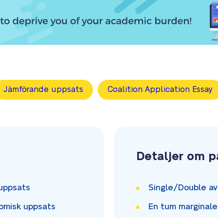
Jämförande uppsats
Coalition Application Essay
Detaljer om 
uppsats
Single/Double
av
omisk uppsats
En tum
marginale