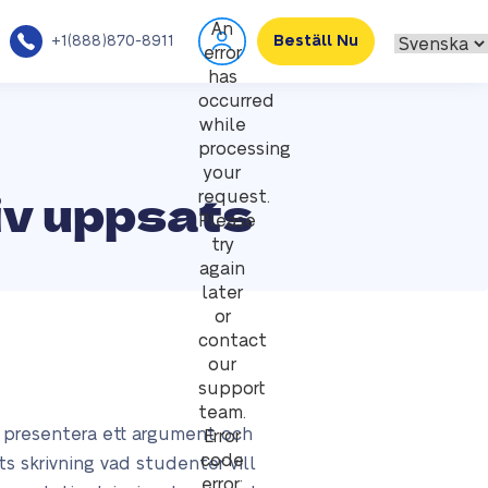
An
+1(888)870-8911
Beställ Nu
error
has
occurred
while
processing
your
iv uppsats
request.
Please
try
again
later
or
contact
our
support
team.
n presentera ett argument och
Error
code
ts skrivning vad studenter vill
error: