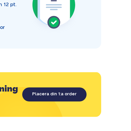
an
12 pt.
or
lning
Placera din 1:a order