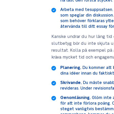
ha läst den första stycket 
Arbeta med tesuppsatsen. 
som speglar din diskussion
som behöver förklaras ytte
återvända till ditt essay fö
Kanske undrar du hur lång tid 
slutbetyg bör du inte skjuta up
resultat. Kolla på exempel på
kräva mycket tid och engagemang
Planering.
Du kommer att b
dina idéer innan du faktiskt
Skrivande.
Du måste snabbt
revideras. Under revisionsf
Genomläsning.
Glöm inte a
för att inte förlora poäng
steget vanligtvis bestämme