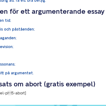
ig att få ett bra betyg.
en för ett argumenterande essay b
n tid;
is och påståenden;
taganden;
evision;
ssonans;
titt på argumentet.
ats om abort (gratis exempel)
el-p5-abort]