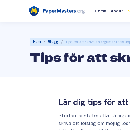
Home
About
S
/
/
Hem
Blogg
Tips för att skriva en argumentativ u
Tips för att s
Lär dig tips för a
Studenter stöter ofta på argum
skriva ett förslag om möjlig lös