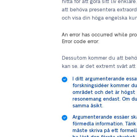
hitta för att göra sitt liv enk
att behöva presentera extraord
och visa din höga engelska ku
An error has occurred while pro
Error code error:
Dessutom kommer du att behöva
kan se, är det extremt svårt att
I ditt argumenterande essay
forskningsidéer kommer du 
området och det är högst f
resonemang endast. Om du v
samma åsikt.
Argumenterande essäer ska i
förmedla information. Tänk
måste skriva på ett formellt