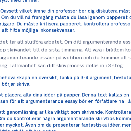
fyllt med termer.
Oavsett vilket ämne din professor ber dig diskutera mås
. Om du vill nå framgång måste du läsa igenom papperet o
rligare. Du måste kritisera papperet, kontrollera professo
r att hitta möjliga inkonsekvenser.
det tar att slutföra arbetet. Om ditt argumenterande ess
p skrivandet till de sista timmarna. Att vara i bråttom k
 argumenterande essäer på webben och du kommer att s
. I allmänhet kan ditt skrivprocess delas in i 3 steg:
ehöva skapa en översikt, tänka på 3-4 argument, beslut
 börjar skriva.
 placera alla dina idéer på papper. Denna text kallas en
asen för ett argumenterande essay bör en författare ha i 
tt genomläsning är lika viktigt som skrivande. Kontroller
. Om du kontrollerar några argumenterande skrivtips kommer
r mycket. Även om du presenterar fantastiska idéer, men