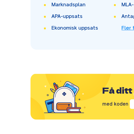
Marknadsplan
MLA-
APA-uppsats
Anta
Ekonomisk uppsats
Fler 
Få ditt
med koden