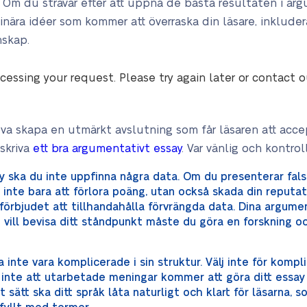
lare. Om du strävar efter att uppnå de bästa resultaten i a
inära idéer som kommer att överraska din läsare, inklude
nskap.
cessing your request. Please try again later or contact 
 skapa en utmärkt avslutning som får läsaren att acce
 skriva
ett bra argumentativt essay
. Var vänlig och kontro
 ska du inte uppfinna några data. Om du presenterar falsk
inte bara att förlora poäng, utan också skada din reputat
örbjudet att tillhandahålla förvrängda data. Dina argume
ill bevisa ditt ståndpunkt måste du göra en forskning oc
nte vara komplicerade i sin struktur. Välj inte för kompl
 inte att utarbetade meningar kommer att göra ditt essa
 sätt ska ditt språk låta naturligt och klart för läsarna, so