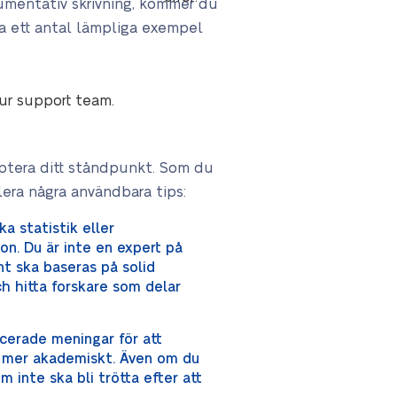
rgumentativ skrivning, kommer du
ra ett antal lämpliga exempel
our support team.
ptera ditt ståndpunkt. Som du
llera några användbara tips:
a statistik eller
on. Du är inte en expert på
nt ska baseras på solid
h hitta forskare som delar
icerade meningar för att
y mer akademiskt. Även om du
m inte ska bli trötta efter att