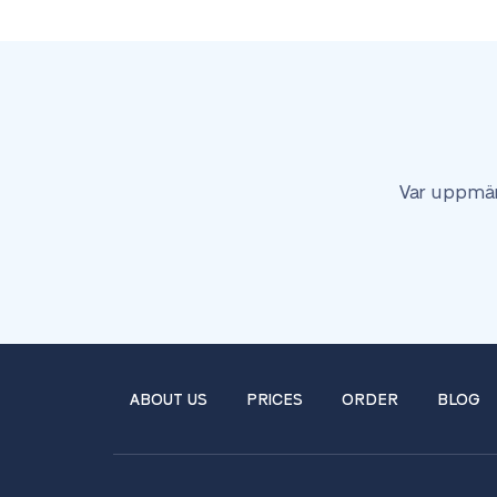
Var uppmär
ABOUT US
PRICES
ORDER
BLOG