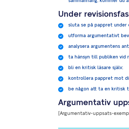
sammanhang, kommer du aldr
Under revisionsfas
sluta se på pappret under e
utforma argumentativt bev
analysera argumentens an
ta hänsyn till publiken vid r
bli en kritisk läsare själv;
kontrollera pappret mot di
be någon att ta en kritisk 
Argumentativ upps
[Argumentativ-uppsats-exemp