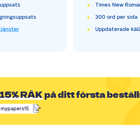
uppsats
Times New Rom
gningsuppsats
300
ord per sida
tjänster
Uppdaterade käll
15% RÄK
på ditt första bestäl
mypapers15