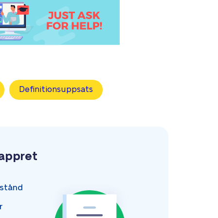
Definitionsuppsats
pappret
stånd
r