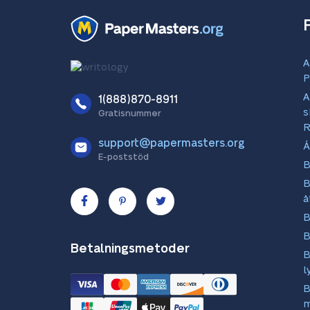
A
P
A
1(888)870-8911
s
Gratisnummer
R
support@papermasters.org
Å
E-poststöd
B
B
å
B
B
Betalningsmetoder
B
l
B
m