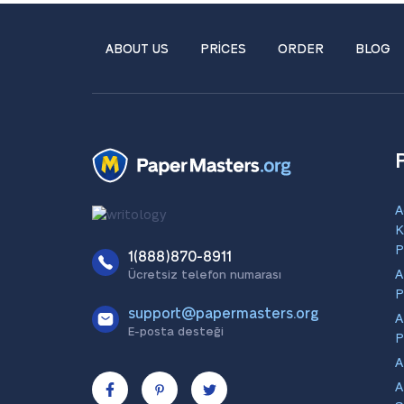
ABOUT US
PRICES
ORDER
BLOG
A
K
P
1(888)870-8911
A
Ücretsiz telefon numarası
P
support@papermasters.org
A
E-posta desteği
P
A
A