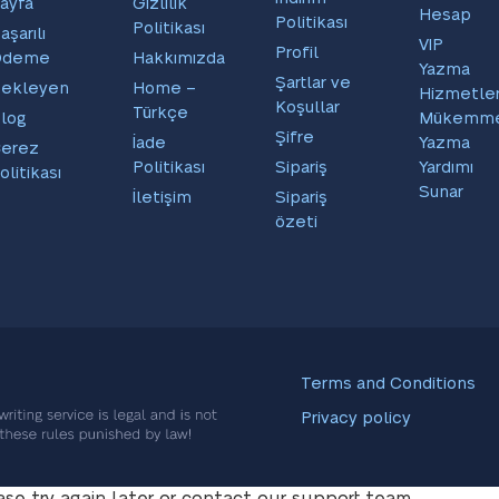
ayfa
Gizlilik
Hesap
Politikası
Politikası
aşarılı
VIP
Profil
Ödeme
Hakkımızda
Yazma
Şartlar ve
ekleyen
Home –
Hizmetler
Koşullar
Türkçe
log
Mükemm
Şifre
İade
Yazma
erez
Politikası
Sipariş
Yardımı
olitikası
Sunar
İletişim
Sipariş
özeti
Terms and Conditions
Privacy policy
ase try again later or contact our support team.