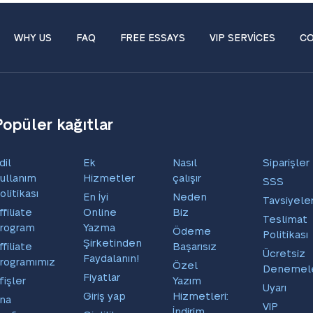
WHY US
FAQ
FREE ESSAYS
VIP SERVICES
CO
Popüler kağıtlar
dil
Ek
Nasıl
Siparişler
ullanım
Hizmetler
çalışır
SSS
olitikası
En İyi
Neden
Tavsiyele
ffiliate
Online
Biz
Teslimat
rogram
Yazma
Ödeme
Politikası
Şirketinden
ffiliate
Başarısız
Ücretsiz
Faydalanın!
rogramımız
Özel
Denemel
Fiyatlar
fişler
Yazım
Uyarı
Giriş yap
Hizmetleri:
na
VIP
İndirim