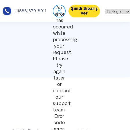
An
Şimdi Sipariş
+1(888)870-8911
Ver
error
has
occurred
while
processing
your
request.
Please
try
again
later
or
contact
our
support
team.
Error
code
error: