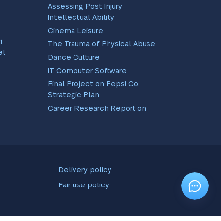
Assessing Post Injury
Intellectual Ability
Cinema Leisure
i
The Trauma of Physical Abuse
el
Dance Culture
IT Computer Software
Final Project on Pepsi Co.
Strategic Plan
Career Research Report on
EBay and Amazon
Scientific Method As Applied
To Real Life Instances
RR Analysis Paper
Professional Development
Delivery policy
Plan
Fair use policy
Anxiety and Depression in
Hospice Patients
The Coca-Cola Company