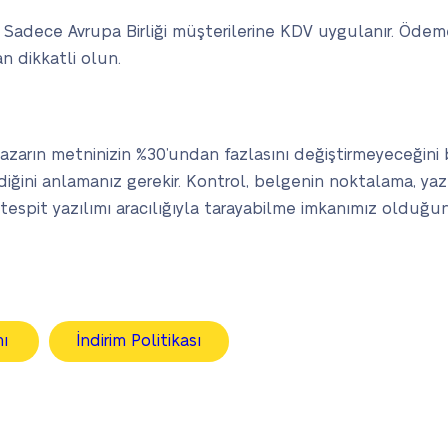
. Sadece Avrupa Birliği müşterilerine KDV uygulanır. Ödeme 
 dikkatli olun.
arın metninizin %30’undan fazlasını değiştirmeyeceğini bil
diğini anlamanız gerekir. Kontrol, belgenin noktalama, yazı
m tespit yazılımı aracılığıyla tarayabilme imkanımız olduğu
mı
İndirim Politikası