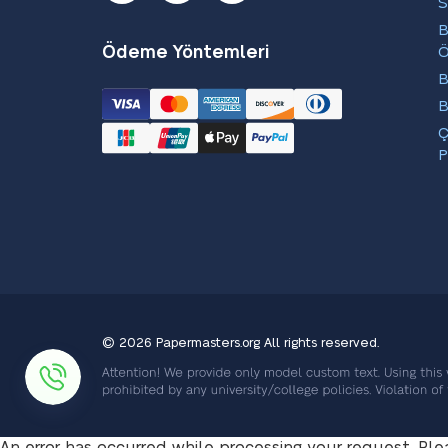
S
B
Ödeme Yöntemleri
B
B
Ç
P
© 2026 Papermasters.org
All rights reserved.
An error has occurred while processing your request. Ple