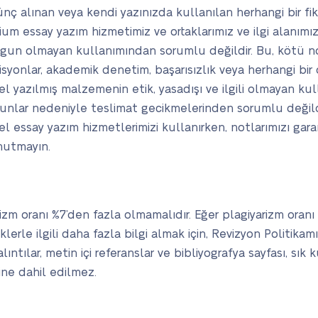
nç alınan veya kendi yazınızda kullanılan herhangi bir fiki
ium essay yazım hizmetimiz ve ortaklarımız ve ilgi alanımız
 uygun olmayan kullanımından sorumlu değildir. Bu, kötü not
zisyonlar, akademik denetim, başarısızlık veya herhangi bir d
zel yazılmış malzemenin etik, yasadışı ve ilgili olmayan ku
runlar nedeniyle teslimat gecikmelerinden sorumlu değildi
l essay yazım hizmetlerimizi kullanırken, notlarımızı gara
nutmayın.
izm oranı %7’den fazla olmamalıdır. Eğer plagiyarizm oranı
klerle ilgili daha fazla bilgi almak için, Revizyon Politikam
ıntılar, metin içi referanslar ve bibliyografya sayfası, sık 
ne dahil edilmez.