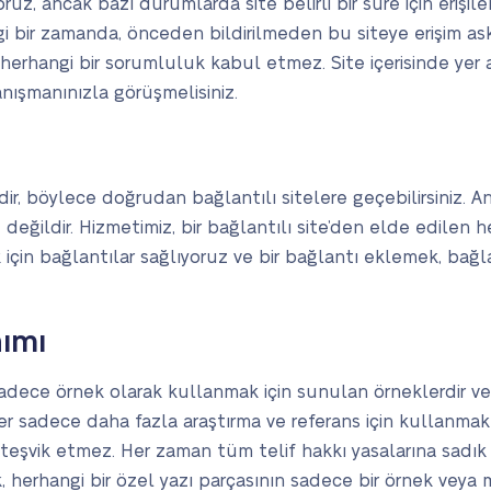
diyoruz, ancak bazı durumlarda site belirli bir süre için eri
i bir zamanda, önceden bildirilmeden bu siteye erişim askıya
hangi bir sorumluluk kabul etmez. Site içerisinde yer al
nışmanınızla görüşmelisiniz.
edir, böylece doğrudan bağlantılı sitelere geçebilirsiniz. 
değildir. Hizmetimiz, bir bağlantılı site’den elde edilen h
için bağlantılar sağlıyoruz ve bir bağlantı eklemek, bağla
nımı
adece örnek olarak kullanmak için sunulan örneklerdir ve a
r sadece daha fazla araştırma ve referans için kullanma
i teşvik etmez. Her zaman tüm telif hakkı yasalarına sadık 
, herhangi bir özel yazı parçasının sadece bir örnek veya 