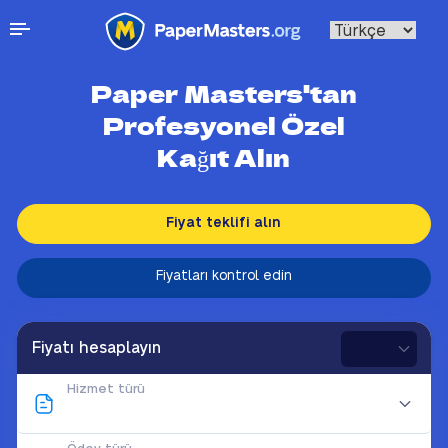
Paper Masters'tan
Profesyonel Özel
Kağıt Alın
Fiyat teklifi alın
Fiyatları kontrol edin
Fiyatı hesaplayın
Hizmet türü