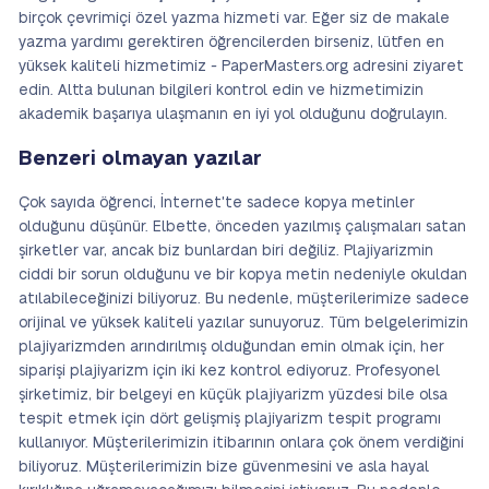
birçok çevrimiçi özel yazma hizmeti var. Eğer siz de makale
yazma yardımı gerektiren öğrencilerden birseniz, lütfen en
yüksek kaliteli hizmetimiz - PaperMasters.org adresini ziyaret
edin. Altta bulunan bilgileri kontrol edin ve hizmetimizin
akademik başarıya ulaşmanın en iyi yol olduğunu doğrulayın.
Benzeri olmayan yazılar
Çok sayıda öğrenci, İnternet'te sadece kopya metinler
olduğunu düşünür. Elbette, önceden yazılmış çalışmaları satan
şirketler var, ancak biz bunlardan biri değiliz. Plajiyarizmin
ciddi bir sorun olduğunu ve bir kopya metin nedeniyle okuldan
atılabileceğinizi biliyoruz. Bu nedenle, müşterilerimize sadece
orijinal ve yüksek kaliteli yazılar sunuyoruz. Tüm belgelerimizin
plajiyarizmden arındırılmış olduğundan emin olmak için, her
siparişi plajiyarizm için iki kez kontrol ediyoruz. Profesyonel
şirketimiz, bir belgeyi en küçük plajiyarizm yüzdesi bile olsa
tespit etmek için dört gelişmiş plajiyarizm tespit programı
kullanıyor. Müşterilerimizin itibarının onlara çok önem verdiğini
biliyoruz. Müşterilerimizin bize güvenmesini ve asla hayal