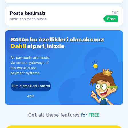
for
Posta teslimatı
sizin son tarihinizde
Bütün bu özellikleri alacaksınız
Dahil
siparişinizde
All payments are made
via secure gateways of
the world-class
payment systems.
Tüm hizmetleri kontrol
edin
Get all these features
for
FREE