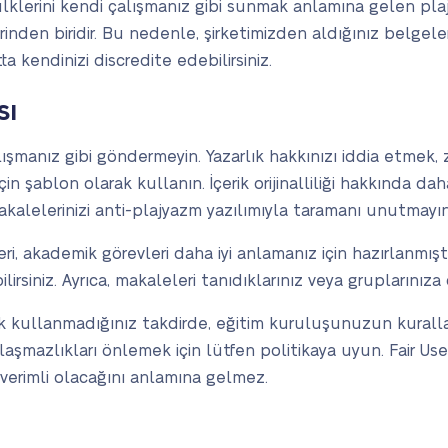
ülklerini kendi çalışmanız gibi sunmak anlamına gelen pl
rinden biridir. Bu nedenle, şirketimizden aldığınız belgele
 kendinizi discredite edebilirsiniz.
sı
ışmanız gibi göndermeyin. Yazarlık hakkınızı iddia etmek, 
için şablon olarak kullanın. İçerik orijinalliliği hakkında d
akalelerinizi anti-plajyazm yazılımıyla taramanı unutmayın
, akademik görevleri daha iyi anlamanız için hazırlanmışt
bilirsiniz. Ayrıca, makaleleri tanıdıklarınız veya grupların
ak kullanmadığınız takdirde, eğitim kuruluşunuzun kuralla
nlaşmazlıkları önlemek için lütfen politikaya uyun. Fair Us
ve verimli olacağını anlamına gelmez.