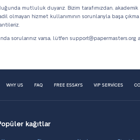
rduğunda mutluluk duyarız. Bizim tarafımızdan, akademik bü
adil olmayan hizmet kullanımının sorunlarıyla başa çıkma haz
ntileriz.
kında sorularınız varsa, lütfen support@papermasters.org a
WHY US
FAQ
FREE ESSAYS
VIP SERVICES
CO
Popüler kağıtlar