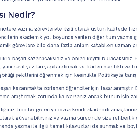
sı Nedir?
rencilere yazma görevleriyle ilgili olarak üstün kalitede
rencilerin akademik yol boyunca verilen diğer tüm yazma gö
kademik görevlere bile daha fazla anlam katabilen uzman 
likle başarı kazanacaksınız ve onları keyifli bulacaksınız. 
z, yani nasıl yazıları yapılandırmak ve fikirleri mantıklı ve 
irliği şekillerini öğrenmek için kesinlikle Politikayla tanış
aşarı kazanmakta zorlanan öğrenciler için tasarlanmıştır. 
me araştırmak zorunda kalıyorsanız ancak bunun için zama
ğınız tüm belgeleri yalnızca kendi akademik amaçlarınız i
 olarak güvenebilirsiniz ve yazma sürecinde size rehberlik e
anda yazma ile ilgili temel kılavuzları da sunmak ve böy