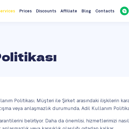
ervices
Prices
Discounts
Affiliate
Blog
Contacts
olitikası
anım Politikası, Müşteri ile Şirket arasındaki ilişkilerin kara
çatışma veya anlaşmazlık durumunda, Adil Kullanım Politika
in garantilerini belirtiyor. Daha da önemlisi, hizmetlerimizi n
 anlaşmazlık veya karışıklık olasılığı ortadan kalkar.