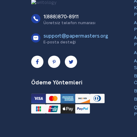
A
K
P
1(888)870-8911
A
Ücretsiz telefon numarası
P
support@papermasters.org
A
E-posta desteği
P
A
A
S
B
Ödeme Yöntemleri
B
B
Ç
P