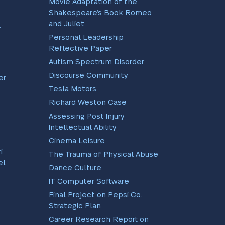
Movie Adaptation of the
Shakespeare’s Book Romeo
and Juliet
r
Personal Leadership
Reflective Paper
Autism Spectrum Disorder
Discourse Community
er
Tesla Motors
Richard Weston Case
Assessing Post Injury
Intellectual Ability
Cinema Leisure
i
The Trauma of Physical Abuse
el
Dance Culture
IT Computer Software
Final Project on Pepsi Co.
Strategic Plan
Career Research Report on