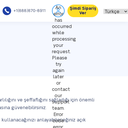
An
Şimdi Sipariş
+1(888)870-8911
Ver
error
has
occurred
while
processing
your
request.
Please
try
again
later
or
contact
our
rlılığını ve şeffaflığını sağladığı için önemli
support
sına güvenebilirsiniz.
team.
Error
asıl kullanacağınızı anlayabileceğiniz açık
code
error: