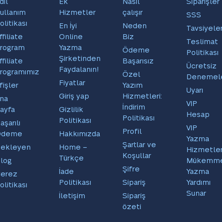
dil
Ek
Nasıl
Siparişler
ullanım
Hizmetler
çalışır
SSS
olitikası
En İyi
Neden
Tavsiyele
ffiliate
Online
Biz
Teslimat
rogram
Yazma
Ödeme
Politikası
Şirketinden
ffiliate
Başarısız
Ücretsiz
Faydalanın!
rogramımız
Özel
Denemel
Fiyatlar
fişler
Yazım
Uyarı
Giriş yap
Hizmetleri:
na
VIP
İndirim
ayfa
Gizlilik
Hesap
Politikası
Politikası
aşarılı
VIP
Profil
Ödeme
Hakkımızda
Yazma
Şartlar ve
ekleyen
Home –
Hizmetler
Koşullar
Türkçe
log
Mükemm
Şifre
İade
Yazma
erez
Politikası
Sipariş
Yardımı
olitikası
Sunar
İletişim
Sipariş
özeti