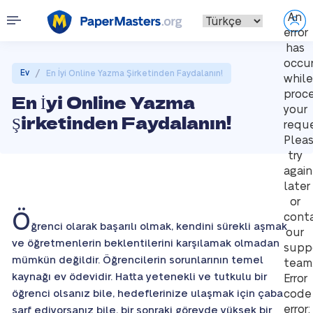
An
error
has
occu
/
Ev
En İyi Online Yazma Şirketinden Faydalanın!
while
proce
En İyi Online Yazma
your
Şirketinden Faydalanın!
reque
Plea
try
again
later
or
Ö
cont
ğrenci olarak başarılı olmak, kendini sürekli aşmak
our
ve öğretmenlerin beklentilerini karşılamak olmadan
supp
mümkün değildir. Öğrencilerin sorunlarının temel
team
kaynağı ev ödevidir. Hatta yetenekli ve tutkulu bir
Error
öğrenci olsanız bile, hedeflerinize ulaşmak için çaba
code
error:
sarf ediyorsanız bile, bir sonraki görevde yüksek bir