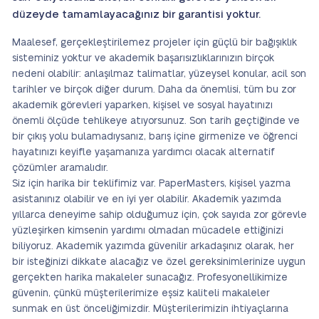
düzeyde tamamlayacağınız bir garantisi yoktur.
Maalesef, gerçekleştirilemez projeler için güçlü bir bağışıklık
sisteminiz yoktur ve akademik başarısızlıklarınızın birçok
nedeni olabilir: anlaşılmaz talimatlar, yüzeysel konular, acil son
tarihler ve birçok diğer durum. Daha da önemlisi, tüm bu zor
akademik görevleri yaparken, kişisel ve sosyal hayatınızı
önemli ölçüde tehlikeye atıyorsunuz. Son tarih geçtiğinde ve
bir çıkış yolu bulamadıysanız, barış içine girmenize ve öğrenci
hayatınızı keyifle yaşamanıza yardımcı olacak alternatif
çözümler aramalıdır.
Siz için harika bir teklifimiz var. PaperMasters, kişisel yazma
asistanınız olabilir ve en iyi yer olabilir. Akademik yazımda
yıllarca deneyime sahip olduğumuz için, çok sayıda zor görevle
yüzleşirken kimsenin yardımı olmadan mücadele ettiğinizi
biliyoruz. Akademik yazımda güvenilir arkadaşınız olarak, her
bir isteğinizi dikkate alacağız ve özel gereksinimlerinize uygun
gerçekten harika makaleler sunacağız. Profesyonellikimize
güvenin, çünkü müşterilerimize eşsiz kaliteli makaleler
sunmak en üst önceliğimizdir. Müşterilerimizin ihtiyaçlarına