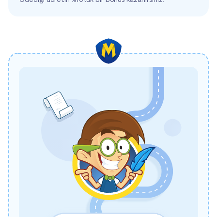
Ödediği ücretin %10’luk bir bonus kazanırsınız.