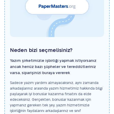
Neden bizi seçmelisiniz?
Yazım şirketimizle işbirliği yapmak istiyorsanız
ancak henüz bazı şüpheler ve tereddütleriniz
varsa, siparişinizi buraya vererek
Sadece yazım yardımı almayacaksınız, aynı zamanda
arkadaşlarınız arasında yazım hizmetimiz hakkında bilgi
paylaşarak iyi bonuslar kazanma fırsatını da elde
edeceksiniz. Gerçekten, bonuslar kazanmak için
yapmanız gereken tek şey, yazım hizmetimizle
işbirliğinin faydalarını arkadaşlarınız ve sınıf