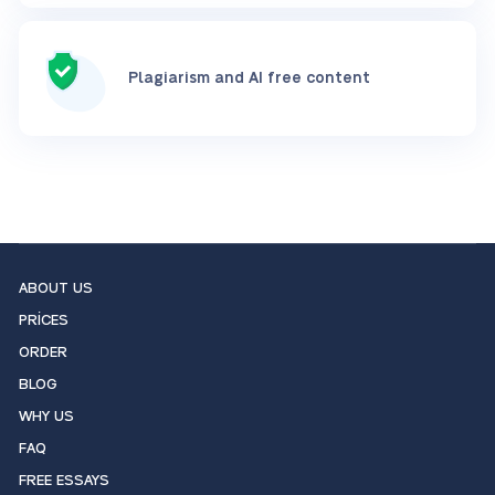
Plagiarism and AI free content
ABOUT US
PRICES
ORDER
BLOG
WHY US
FAQ
FREE ESSAYS