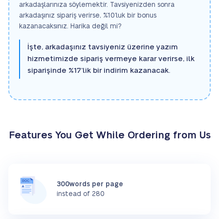
arkadaşlarınıza söylemektir. Tavsiyenizden sonra
arkadaşınız sipariş verirse, %10’luk bir bonus
kazanacaksınız. Harika değil mi?
İşte, arkadaşınız tavsiyeniz üzerine yazım
hizmetimizde sipariş vermeye karar verirse, ilk
siparişinde %17’lik bir indirim kazanacak.
Features You Get While Ordering from Us
300words per page
instead of 280