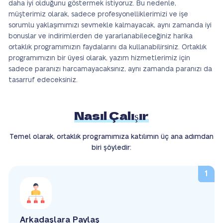
daha iyi olduğunu göstermek istiyoruz. Bu nedenle,
müşterimiz olarak, sadece profesyonelliklerimizi ve işe
sorumlu yaklaşımımızı sevmekle kalmayacak, aynı zamanda iyi
bonuslar ve indirimlerden de yararlanabileceğiniz harika
ortaklık programımızın faydalarını da kullanabilirsiniz. Ortaklık
programımızın bir üyesi olarak, yazım hizmetlerimiz için
sadece paranızı harcamayacaksınız, aynı zamanda paranızı da
tasarruf edeceksiniz.
Nasıl Çalışır
Temel olarak, ortaklık programımıza katılımın üç ana adımdan
biri şöyledir:
Arkadaşlara Paylaş