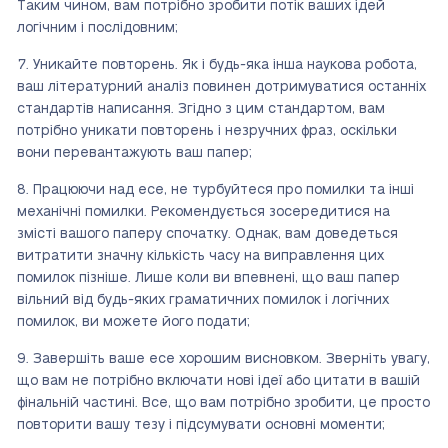
Таким чином, вам потрібно зробити потік ваших ідей
логічним і послідовним;
Уникайте повторень. Як і будь-яка інша наукова робота,
ваш літературний аналіз повинен дотримуватися останніх
стандартів написання. Згідно з цим стандартом, вам
потрібно уникати повторень і незручних фраз, оскільки
вони перевантажують ваш папер;
Працюючи над есе, не турбуйтеся про помилки та інші
механічні помилки. Рекомендується зосередитися на
змісті вашого паперу спочатку. Однак, вам доведеться
витратити значну кількість часу на виправлення цих
помилок пізніше. Лише коли ви впевнені, що ваш папер
вільний від будь-яких граматичних помилок і логічних
помилок, ви можете його подати;
Завершіть ваше есе хорошим висновком. Зверніть увагу,
що вам не потрібно включати нові ідеї або цитати в вашій
фінальній частині. Все, що вам потрібно зробити, це просто
повторити вашу тезу і підсумувати основні моменти;