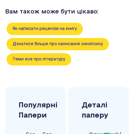
Вам також може бути цікаво:
Як написати рецензію на книгу
Дізнатися більше про написання синопсису
Теми есе про літературу
Популярні
Деталі
Папери
паперу