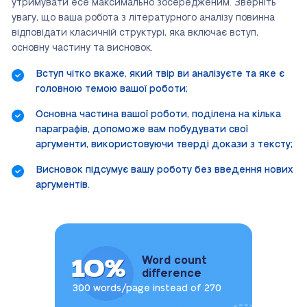
утримувати есе максимально зосередженим. Зверніть
увагу, що ваша робота з літературного аналізу повинна
відповідати класичній структурі, яка включає вступ,
основну частину та висновок.
Вступ чітко вкаже, який твір ви аналізуєте та яке є
головною темою вашої роботи;
Основна частина вашої роботи, поділена на кілька
параграфів, допоможе вам побудувати свої
аргументи, використовуючи тверді докази з тексту;
Висновок підсумує вашу роботу без введення нових
аргументів.
10%
Word count
difference
300 words/page instead of 270