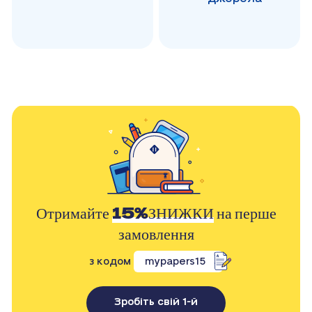
Отримайте
15%ЗНИЖКИ
на перше
замовлення
з кодом
mypapers15
Зробіть свій 1-й