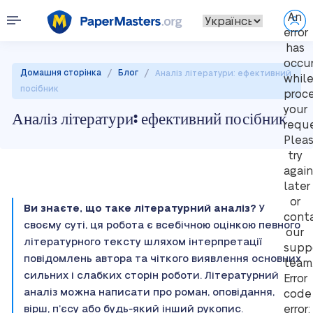
An
error
has
occu
/
/
Домашня сторінка
Блог
Аналіз літератури: ефективний
whil
посібник
proc
your
Аналіз літератури: ефективний посібник
reque
Plea
try
again
later
or
Ви знаєте, що таке літературний аналіз?
У
cont
своєму суті, ця робота є всебічною оцінкою певного
our
літературного тексту шляхом інтерпретації
supp
повідомлень автора та чіткого виявлення основних
team
сильних і слабких сторін роботи. Літературний
Error
аналіз можна написати про роман, оповідання,
code
вірш, п’єсу або будь-який інший рукопис.
error: