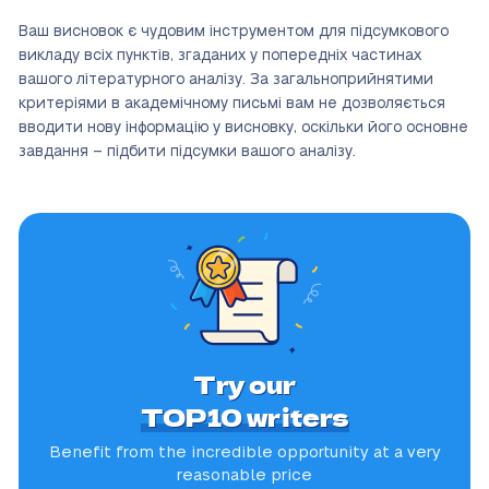
Ваш висновок є чудовим інструментом для підсумкового
викладу всіх пунктів, згаданих у попередніх частинах
вашого літературного аналізу. За загальноприйнятими
критеріями в академічному письмі вам не дозволяється
вводити нову інформацію у висновку, оскільки його основне
завдання – підбити підсумки вашого аналізу.
Try our
TOP10 writers
Benefit from the incredible
opportunity at a very
reasonable price