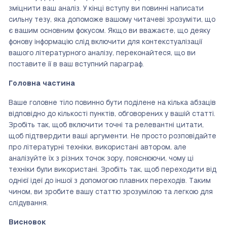
зміцнити ваш аналіз. У кінці вступу ви повинні написати
сильну тезу, яка допоможе вашому читачеві зрозуміти, що
є вашим основним фокусом. Якщо ви вважаєте, що деяку
фонову інформацію слід включити для контекстуалізації
вашого літературного аналізу, переконайтеся, що ви
поставите її в ваш вступний параграф.
Головна частина
Ваше головне тіло повинно бути поділене на кілька абзаців
відповідно до кількості пунктів, обговорених у вашій статті.
Зробіть так, щоб включити точні та релевантні цитати,
щоб підтвердити ваші аргументи. Не просто розповідайте
про літературні техніки, використані автором, але
аналізуйте їх з різних точок зору, пояснюючи, чому ці
техніки були використані. Зробіть так, щоб переходити від
однієї ідеї до іншої з допомогою плавних переходів. Таким
чином, ви зробите вашу статтю зрозумілою та легкою для
слідування.
Висновок