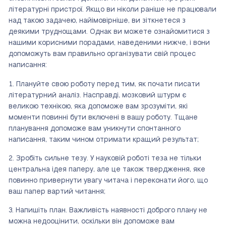
літературні пристрої. Якщо ви ніколи раніше не працювали
над такою задачею, найімовірніше, ви зіткнетеся з
деякими труднощами. Однак ви можете ознайомитися з
нашими корисними порадами, наведеними нижче, і вони
допоможуть вам правильно організувати свій процес
написання:
Плануйте свою роботу перед тим, як почати писати
літературний аналіз. Насправді, мозковий штурм є
великою технікою, яка допоможе вам зрозуміти, які
моменти повинні бути включені в вашу роботу. Тщане
планування допоможе вам уникнути спонтанного
написання, таким чином отримати кращий результат;
Зробіть сильне тезу. У науковій роботі теза не тільки
центральна ідея паперу, але це також твердження, яке
повинно привернути увагу читача і переконати його, що
ваш папер вартий читання;
Напишіть план. Важливість наявності доброго плану не
можна недооцінити, оскільки він допоможе вам