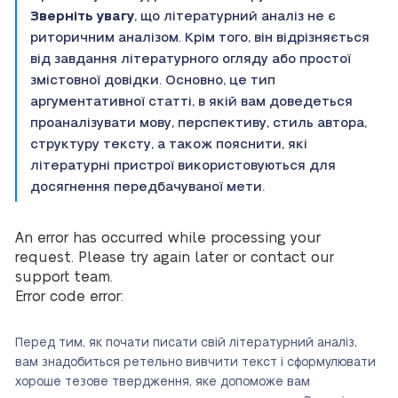
Зверніть увагу
, що літературний аналіз не є
риторичним аналізом. Крім того, він відрізняється
від завдання літературного огляду або простої
змістовної довідки. Основно, це тип
аргументативної статті, в якій вам доведеться
проаналізувати мову, перспективу, стиль автора,
структуру тексту, а також пояснити, які
літературні пристрої використовуються для
досягнення передбачуваної мети.
An error has occurred while processing your
request. Please try again later or contact our
support team.
Error code error:
Перед тим, як почати писати свій літературний аналіз,
вам знадобиться ретельно вивчити текст і сформулювати
хороше тезове твердження, яке допоможе вам