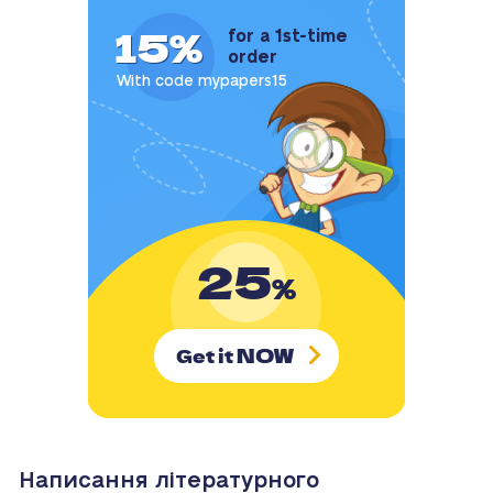
15%
for a 1st-time
order
With code mypapers15
25
%
NOW
Get it
Написання літературного