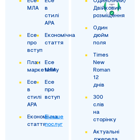
Есе
Есе
Одиночний/
МЛА
в
Двійковий
стилі
розміщення
APA
Один
Есе
Економічна
дюйм
про
стаття
поля
вступ
Times
План
Есе
New
маркетингу
МЛА
Roman
12
Есе
Есе
днів
в
про
стилі
вступ
300
APA
слів
на
Економічна
Більше
сторінку
стаття
послуг
Актуальні
джерела