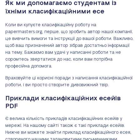
Як ми допомагаємо студентам із
їхніми класифікаційними есе
Коли ви купуєте класифікаційну роботу на
papermasters.org, перше, що зробить автор нашої компанії,
це вивчить вимоги та інструкції до вашої роботи. Важливо,
щоб ваш призначений автор зібрав достатньо інформації
на тему. Бажаємо вам удачі у написанні роботи та не
соромтесь звертатися до нас, коли вам потрібна
професійна допомога.
Враховуйте ці корисні поради з написання класифікаційної
роботи, і ви просто створите дивовижний твір.
Приклади класифікаційних есейів
PDF
Є велика кількість прикладів класифікаційних есейів у
мережі. На нашому сайті також є такі приклади есейів.
Нижче ви можете знайти приклад класифікаційного есея,
створеного нашими талановитими письменниками.