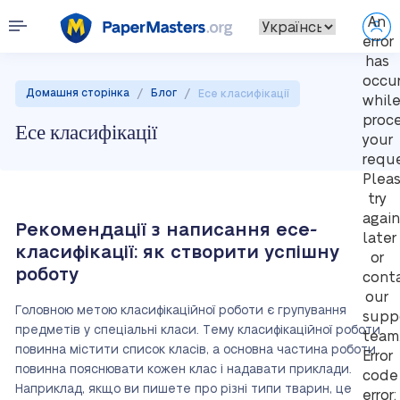
An
error
has
occu
/
/
Домашня сторінка
Блог
Есе класифікації
whil
proc
Есе класифікації
your
reque
Plea
try
again
Рекомендації з написання есе-
later
класифікації: як створити успішну
or
роботу
cont
our
Головною метою класифікаційної роботи є групування
supp
предметів у спеціальні класи. Тему класифікаційної роботи
team
повинна містити список класів, а основна частина роботи
Error
повинна пояснювати кожен клас і надавати приклади.
code
Наприклад, якщо ви пишете про різні типи тварин, це
error: