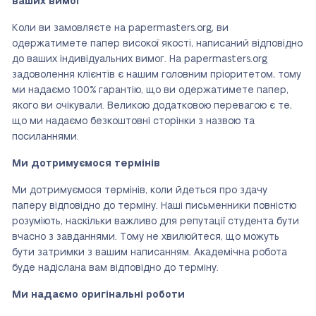
ваших вимог
Коли ви замовляєте на papermasters.org, ви
одержатимете папер високої якості, написаний відповідно
до ваших індивідуальних вимог. На papermasters.org
задоволення клієнтів є нашим головним пріоритетом, тому
ми надаємо 100% гарантію, що ви одержатимете папер,
якого ви очікували. Великою додатковою перевагою є те,
що ми надаємо безкоштовні сторінки з назвою та
посиланнями.
Ми дотримуємося термінів
Ми дотримуємося термінів, коли йдеться про здачу
паперу відповідно до терміну. Наші письменники повністю
розуміють, наскільки важливо для репутації студента бути
вчасно з завданнями. Тому не хвилюйтеся, що можуть
бути затримки з вашим написанням. Академічна робота
буде надіслана вам відповідно до терміну.
Ми надаємо оригінальні роботи