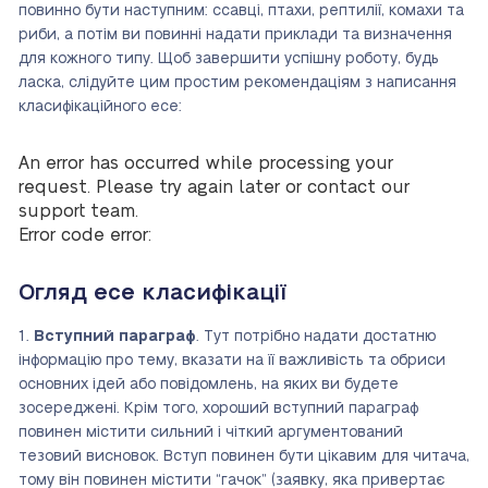
повинно бути наступним: ссавці, птахи, рептилії, комахи та
риби, а потім ви повинні надати приклади та визначення
для кожного типу. Щоб завершити успішну роботу, будь
ласка, слідуйте цим простим рекомендаціям з написання
класифікаційного есе:
An error has occurred while processing your
request. Please try again later or contact our
support team.
Error code error:
Огляд есе класифікації
1.
Вступний параграф
. Тут потрібно надати достатню
інформацію про тему, вказати на її важливість та обриси
основних ідей або повідомлень, на яких ви будете
зосереджені. Крім того, хороший вступний параграф
повинен містити сильний і чіткий аргументований
тезовий висновок. Вступ повинен бути цікавим для читача,
тому він повинен містити “гачок” (заявку, яка привертає