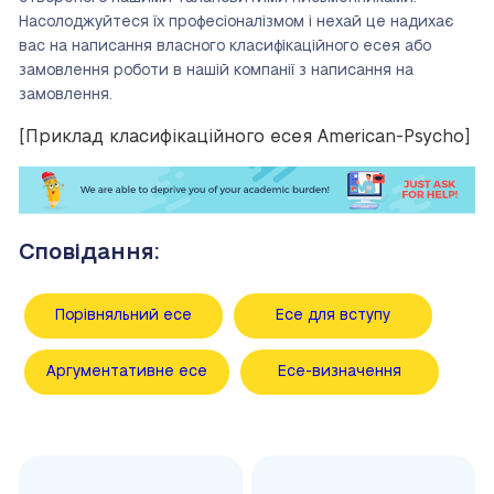
Насолоджуйтеся їх професіоналізмом і нехай це надихає
вас на написання власного класифікаційного есея або
замовлення роботи в нашій компанії з написання на
замовлення.
[Приклад класифікаційного есея American-Psycho]
Сповідання:
Порівняльний есе
Есе для вступу
Аргументативне есе
Есе-визначення