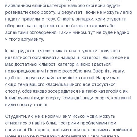
виявленням єдиної категорії, навколо якої вони будуть
розвивати свою роботу. В результаті, вони не можуть легко
надати правильне тезу. Є навіть випадки, коли студенти
обирають категорію, яка не пов’язана з темами або
аспектами обговорення. Таким чином, тут не буде надано
чіткого аргументу.
Інша труднощ, з якою стикаються студенти, полягає в
нездатності організувати найкращі категорії. Якщо есе не
має достатньої кількості категорій, воно здається
недопрацьованим і погано розробленим. Зверніть увагу,
щоб не ігнорувати найважливіші категорії. Наприклад,
якщо тема вашого класифікаційного есе стосується
спорту, обов’язково зосередьтеся на таких категоріях, як
індивідуальні види спорту, командні види спорту, контактні
види спорту та інші.
Студенти, які не є носіями англійської мови, можуть
стикатися з навіть більш гострими проблемами при
написанні. По-перше, оскільки вони не є носіями англійської
мови, їм може бути важко формулювати свої думки та