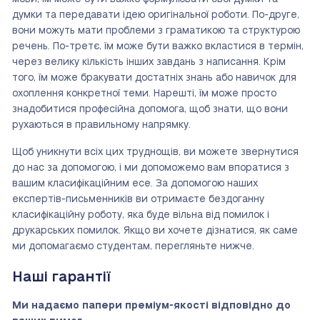
думки та передавати ідею оригінальної роботи. По-друге,
вони можуть мати проблеми з граматикою та структурою
речень. По-третє, їм може бути важко вкластися в термін,
через велику кількість інших завдань з написання. Крім
того, їм може бракувати достатніх знань або навичок для
охоплення конкретної теми. Нарешті, їм може просто
знадобитися професійна допомога, щоб знати, що вони
рухаються в правильному напрямку.
Щоб уникнути всіх цих труднощів, ви можете звернутися
до нас за допомогою, і ми допоможемо вам впоратися з
вашим класифікаційним есе. За допомогою наших
експертів-письменників ви отримаєте бездоганну
класифікаційну роботу, яка буде вільна від помилок і
друкарських помилок. Якщо ви хочете дізнатися, як саме
ми допомагаємо студентам, перегляньте нижче.
Наші гарантії
Ми надаємо папери преміум-якості відповідно до