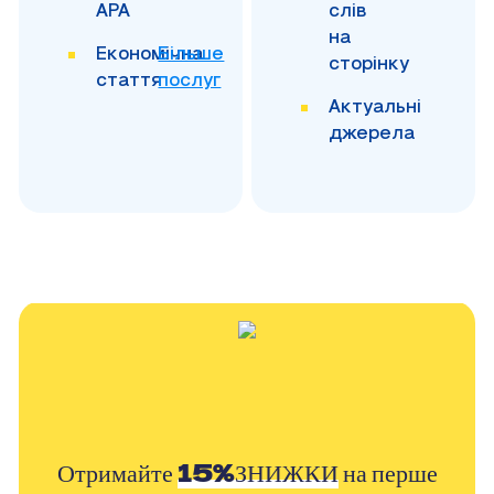
APA
слів
на
Економічна
Більше
сторінку
стаття
послуг
Актуальні
джерела
Отримайте
15%ЗНИЖКИ
на перше