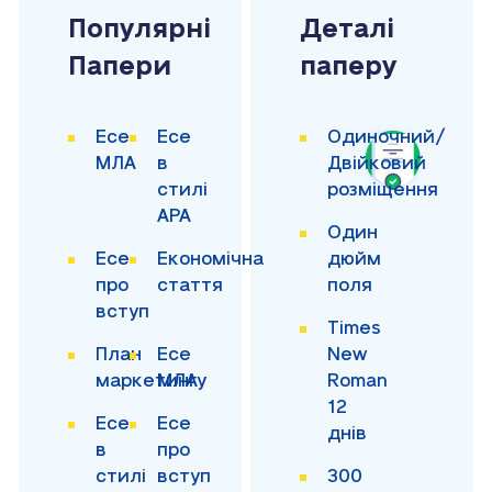
Популярні
Деталі
Папери
паперу
Есе
Есе
Одиночний/
МЛА
в
Двійковий
стилі
розміщення
APA
Один
Есе
Економічна
дюйм
про
стаття
поля
вступ
Times
План
Есе
New
маркетингу
МЛА
Roman
12
Есе
Есе
днів
в
про
стилі
вступ
300