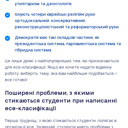
утилітаризм та деонтологія.
Існують чотири єврейські релігійні рухи:
ортодоксальний, консервативний,
реконструкціоністський та реформаторський рухи.
Демократія має такі складові частини, як
президентська система, парламентська система та
гібридна система.
Це лише деякі з найпопулярніших тем, які призначаються
для есе-класифікації. Якщо ви хочете надати відмінну
роботу, виберіть тему, яка вам найбільше подобається, і
все готово!
Поширені проблеми, з якими
стикаються студенти при написанні
есе-класифікації
Перша труднощ, з якою стикаються студенти, полягає в
організації есе. Зазвичай, студенти мають проблеми з