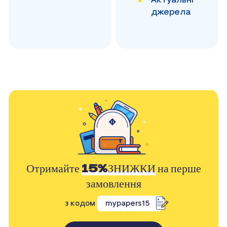
джерела
Отримайте
15%ЗНИЖКИ
на перше
замовлення
з кодом
mypapers15