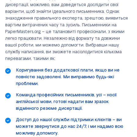
дисертації, можливо, вам доведеться дослідити свої
варіанти, щоб знайти ідеального письменника. Однак
знаходження правильного експерта, зрештою, виявиться
вартим витрачених часу та зусиль. Письменники на
PaperMasters.org – це талановиті професіонали, з якими
легко працювати. Незалежно від формату та довжини
вашої роботи, ми можемо допомогти. Вибравши нашу
службу написання, ви зможете насолодитися кількома
перевагами, такими як:
Коригування без додаткової плати, якщо ви не
повністю задоволені. Ми виправимо будь-які
проблеми.
Команда професійних письменників, усі – носії
англійської мови, готові надати вам зразок
відмінного резюме дисертації.
Доступ до нашої служби підтримки клієнтів – ви
можете звернутися до нас 24/7, і ми надамо всю
можливу допомогу.