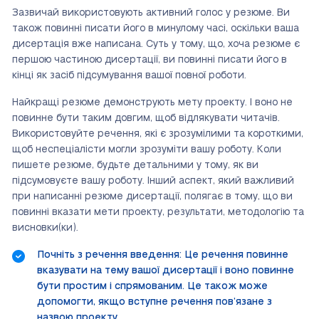
Зазвичай використовують активний голос у резюме. Ви
також повинні писати його в минулому часі, оскільки ваша
дисертація вже написана. Суть у тому, що, хоча резюме є
першою частиною дисертації, ви повинні писати його в
кінці як засіб підсумування вашої повної роботи.
Найкращі резюме демонструють мету проекту. І воно не
повинне бути таким довгим, щоб відлякувати читачів.
Використовуйте речення, які є зрозумілими та короткими,
щоб неспеціалісти могли зрозуміти вашу роботу. Коли
пишете резюме, будьте детальними у тому, як ви
підсумовуєте вашу роботу. Інший аспект, який важливий
при написанні резюме дисертації, полягає в тому, що ви
повинні вказати мети проекту, результати, методологію та
висновки(ки).
Почніть з речення введення: Це речення повинне
вказувати на тему вашої дисертації і воно повинне
бути простим і спрямованим. Це також може
допомогти, якщо вступне речення пов’язане з
назвою проекту.