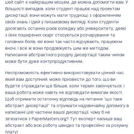
цей сайт є найкращим місцем, де можна допомогти вам. У
більшості випадків, коли студент працює над проектом
дисертації, вони можуть мати труднощі з оформленням
своїх знань і ідей у письмовому вигляді. Коли студенти
досягають останніх років коледжу або університету, деякі
з їхніх поширених скарг стосуються розчарування та
головних болів, які вони так часто відчувають, працюючи
вночі, і все ж вони продовжують цим же методом.
Написання абстрактного розділу дисертації таким чином
може бути дуже контрпродуктивним.
Неспроможність ефективно використовувати цінний час,
який вам доступний, може призвести до того, що ви
будете страждати ще більше, коли термін закінчується, і
ваша робота може навіть не відповідати вимогам якості.
Щоб отримати остаточну відповідь на питання “що таке
абстракт дисертації” та отримати надзвичайну допомогу в
написанні цієї частини вашої дисертації, чому б не
зв’язатися з PaperMasters.org? Тут експерт напише ваш
абстракт або всю роботу швидко та професійно за розумну
плату!