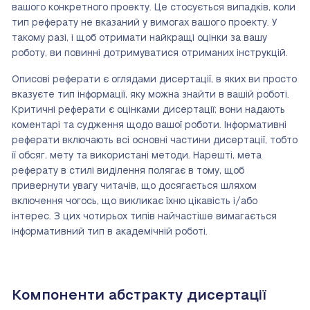
вашого конкретного проекту. Це стосується випадків, коли
тип реферату не вказаний у вимогах вашого проекту. У
такому разі, і щоб отримати найкращі оцінки за вашу
роботу, ви повинні дотримуватися отриманих інструкцій.
Описові реферати є оглядами дисертації, в яких ви просто
вказуєте тип інформації, яку можна знайти в вашій роботі.
Критичні реферати є оцінками дисертації; вони надають
коментарі та судження щодо вашої роботи. Інформативні
реферати включають всі основні частини дисертації, тобто
її обсяг, мету та використані методи. Нарешті, мета
реферату в стилі виділення полягає в тому, щоб
привернути увагу читачів, що досягається шляхом
включення чогось, що викликає їхню цікавість і/або
інтерес. З цих чотирьох типів найчастіше вимагається
інформативний тип в академічній роботі.
Компоненти абстракту дисертації