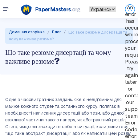
An
error
has
occu
/
/
Домашня сторінка
Блог
Що таке резюме дисертації та
whil
чому важливе резюме?
proc
your
Що таке резюме дисертації та чому
reque
важливе резюме?
Plea
try
again
later
or
cont
Одне з часовитратних завдань, яке є невід’ємним для
our
майже кожного студента останнього курсу, полягає в
supp
необхідності написання дисертації або тези, або деякої
team
важливої частини такого паперу, як абстрактний розділ.
Error
Отже, якщо ви знаходите себе в ситуації, коли дивитеся
code
“що таке абстракт дисертації” або як написати цей розділ,
error: