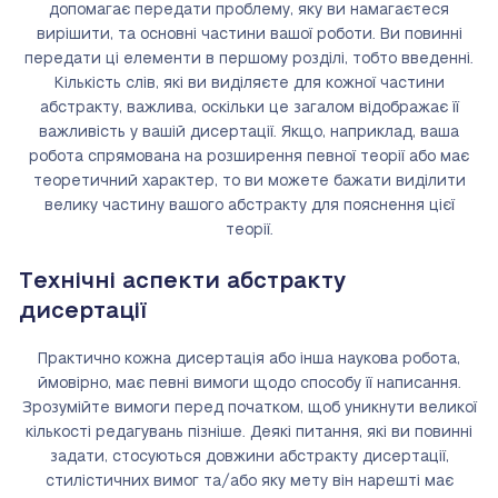
допомагає передати проблему, яку ви намагаєтеся
вирішити, та основні частини вашої роботи. Ви повинні
передати ці елементи в першому розділі, тобто введенні.
Кількість слів, які ви виділяєте для кожної частини
абстракту, важлива, оскільки це загалом відображає її
важливість у вашій дисертації. Якщо, наприклад, ваша
робота спрямована на розширення певної теорії або має
теоретичний характер, то ви можете бажати виділити
велику частину вашого абстракту для пояснення цієї
теорії.
Технічні аспекти абстракту
дисертації
Практично кожна дисертація або інша наукова робота,
ймовірно, має певні вимоги щодо способу її написання.
Зрозумійте вимоги перед початком, щоб уникнути великої
кількості редагувань пізніше. Деякі питання, які ви повинні
задати, стосуються довжини абстракту дисертації,
стилістичних вимог та/або яку мету він нарешті має