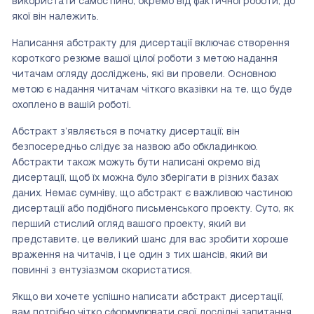
використати самостійно, окремо від фактичної роботи, до
якої він належить.
Написання абстракту для дисертації включає створення
короткого резюме вашої цілої роботи з метою надання
читачам огляду досліджень, які ви провели. Основною
метою є надання читачам чіткого вказівки на те, що буде
охоплено в вашій роботі.
Абстракт з’являється в початку дисертації; він
безпосередньо слідує за назвою або обкладинкою.
Абстракти також можуть бути написані окремо від
дисертації, щоб їх можна було зберігати в різних базах
даних. Немає сумніву, що абстракт є важливою частиною
дисертації або подібного письменського проекту. Суто, як
перший стислий огляд вашого проекту, який ви
представите, це великий шанс для вас зробити хороше
враження на читачів, і це один з тих шансів, який ви
повинні з ентузіазмом скористатися.
Якщо ви хочете успішно написати абстракт дисертації,
вам потрібно чітко сформулювати свої дослідні запитання.