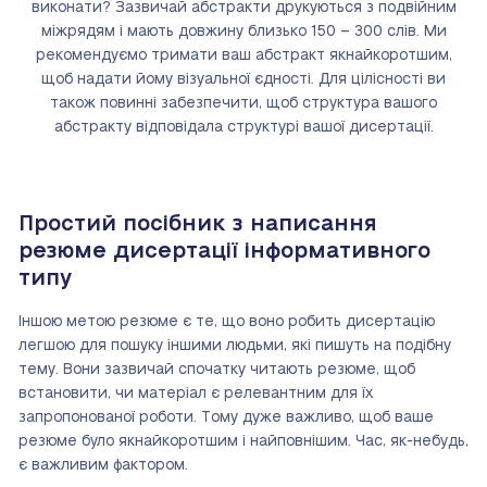
виконати? Зазвичай абстракти друкуються з подвійним
міжрядям і мають довжину близько 150 – 300 слів. Ми
рекомендуємо тримати ваш абстракт якнайкоротшим,
щоб надати йому візуальної єдності. Для цілісності ви
також повинні забезпечити, щоб структура вашого
абстракту відповідала структурі вашої дисертації.
Простий посібник з написання
резюме дисертації інформативного
типу
Іншою метою резюме є те, що воно робить дисертацію
легшою для пошуку іншими людьми, які пишуть на подібну
тему. Вони зазвичай спочатку читають резюме, щоб
встановити, чи матеріал є релевантним для їх
запропонованої роботи. Тому дуже важливо, щоб ваше
резюме було якнайкоротшим і найповнішим. Час, як-небудь,
є важливим фактором.