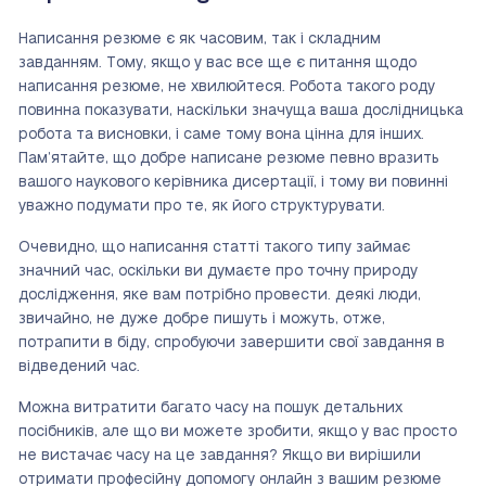
Написання резюме є як часовим, так і складним
завданням. Тому, якщо у вас все ще є питання щодо
написання резюме, не хвилюйтеся. Робота такого роду
повинна показувати, наскільки значуща ваша дослідницька
робота та висновки, і саме тому вона цінна для інших.
Пам’ятайте, що добре написане резюме певно вразить
вашого наукового керівника дисертації, і тому ви повинні
уважно подумати про те, як його структурувати.
Очевидно, що написання статті такого типу займає
значний час, оскільки ви думаєте про точну природу
дослідження, яке вам потрібно провести. деякі люди,
звичайно, не дуже добре пишуть і можуть, отже,
потрапити в біду, спробуючи завершити свої завдання в
відведений час.
Можна витратити багато часу на пошук детальних
посібників, але що ви можете зробити, якщо у вас просто
не вистачає часу на це завдання? Якщо ви вирішили
отримати професійну допомогу онлайн з вашим резюме