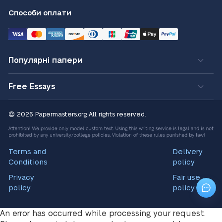
Способи оплати
Популярні папери
Free Essays
© 2026 Papermasters.org
All rights reserved.
Terms and
Delivery
Conditions
policy
Privacy
Fair use
policy
policy
An error has occurred while processing your request.