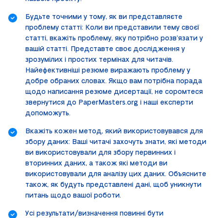
Будьте точними у тому, як ви представляєте
проблему статті: Коли ви представили тему своєї
статті, вкажіть проблему, яку потрібно розв’язати у
вашій статті. Представте своє дослідження у
зрозумілих і простих термінах для читачів.
Найефективніші резюме виражають проблему у
добре обраних словах. Якщо вам потрібна порада
щодо написання резюме дисертації, не соромтеся
звернутися до PaperMasters.org і наші експерти
допоможуть.
Вкажіть кожен метод, який використовувався для
збору даних: Ваші читачі захочуть знати, які методи
ви використовували для збору первинних і
вторинних даних, а також які методи ви
використовували для аналізу цих даних. Объясните
також, як будуть представлені дані, щоб уникнути
питань щодо вашої роботи.
Усі результати/визначення повинні бути