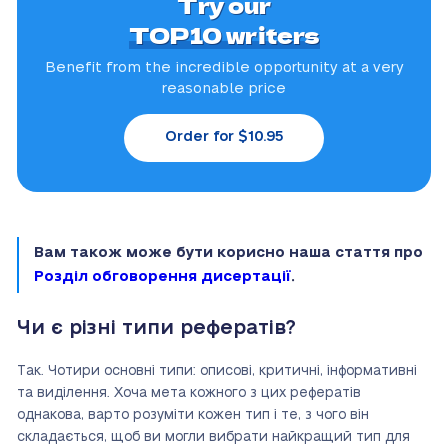
Try our
TOP10 writers
Benefit from the incredible
opportunity at a very
reasonable price
Order for $10.95
Вам також може бути корисно наша стаття про
Розділ обговорення дисертації
.
Чи є різні типи рефератів?
Так. Чотири основні типи: описові, критичні, інформативні
та виділення. Хоча мета кожного з цих рефератів
однакова, варто розуміти кожен тип і те, з чого він
складається, щоб ви могли вибрати найкращий тип для