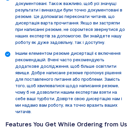
документовані. Також важливо, щоб усі значущі
результати і винаходи були точно документовані в
резюме. Це допомагає переконати читачів, що
дисертація варта прочитання. Якщо ви застрягли
при написанні резюме, не соромтеся звернутися до
наших експертів за допомогою. Ви знайдете нашу
роботу як дуже задовільну, так і доступну.
Іншим елементом резюме дисертації є включення
рекомендацій. Вчені часто рекомендують
додаткове дослідження, щоб більше освітлити
явище. Добре написане резюме пропонує рішення
для поставленого питання або проблеми. Замість
того, щоб хвилюватися щодо написання резюме,
чому б не дозволити нашим експертам взяти на
себе ваші турботи. Довірте свою дисертацію нам і
ми надамо вам роботу, яка точно вразить ваших
читачів.
Features You Get While Ordering from Us