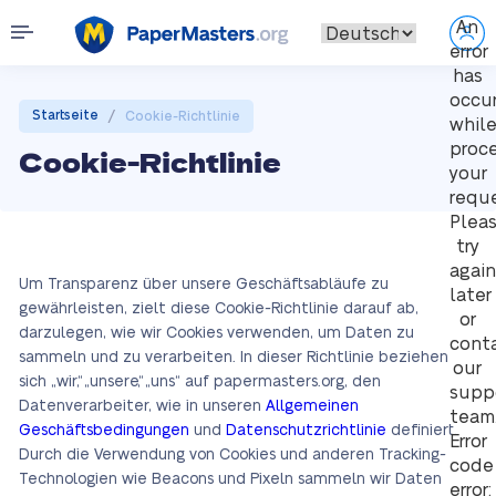
An
error
has
occu
/
Startseite
Cookie-Richtlinie
whil
proc
Cookie-Richtlinie
your
reque
Plea
try
again
Um Transparenz über unsere Geschäftsabläufe zu
later
gewährleisten, zielt diese Cookie-Richtlinie darauf ab,
or
darzulegen, wie wir Cookies verwenden, um Daten zu
cont
sammeln und zu verarbeiten. In dieser Richtlinie beziehen
our
sich „wir“, „unsere“, „uns“ auf papermasters.org, den
supp
Datenverarbeiter, wie in unseren
Allgemeinen
team
Geschäftsbedingungen
und
Datenschutzrichtlinie
definiert.
Error
Durch die Verwendung von Cookies und anderen Tracking-
code
Technologien wie Beacons und Pixeln sammeln wir Daten
error: