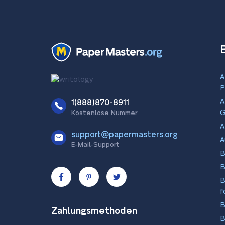
A
P
A
1(888)870-8911
G
Kostenlose Nummer
A
support@papermasters.org
A
E-Mail-Support
B
B
B
f
B
Zahlungsmethoden
B