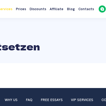
ervices
Prices
Discounts
Affiliate
Blog
Contacts
tsetzen
WHY US
FAQ
FREE ESSAYS
VIP SERVICES
CO