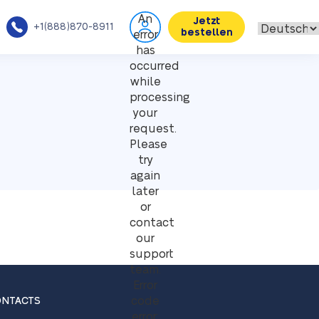
An
Jetzt
+1(888)870-8911
bestellen
error
has
occurred
while
processing
your
request.
Please
try
again
later
or
contact
our
support
team.
Error
code
NTACTS
error: