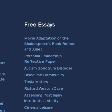
Free Essays
m
Movie Adaptation of the
Shakespeare’s Book Romeo
and Juliet
Personal Leadership
Reflective Paper
ienste
Autism Spectrum Disorder
gende
Discourse Community
lfe
Tesla Motors
Richard Weston Case
Assessing Post Injury
Intellectual Ability
rt
Cinema Leisure
ehler