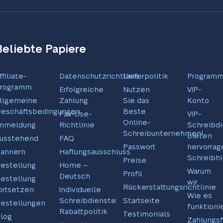
Beliebte Papiere
ffiliate-
Datenschutzrichtlinie
Lieferpolitik
Program
rogramm
Erfolgreiche
Nutzen
VIP-
llgemeine
Zahlung
Sie das
Konto
eschäftsbedingungen
Beste
Fair-Use-
VIP-
Online-
nmeldung
Richtlinie
Schreibd
Schreibunternehmen!
bieten
usstehend
FAQ
Passwort
hervorra
annern
Haftungsausschluss
Schreibhi
Preise
estellung
Home –
Warum
Profil
Deutsch
estellung
wir
Rückerstattungsrichtlinie
ortsetzen
Individuelle
Wie es
Schreibdienste:
Startseite
estellungen
funktionie
Rabattpolitik
Testimonials
log
Zahlungsf