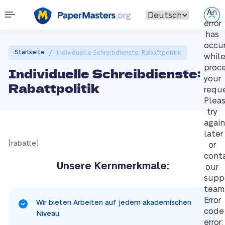
An
error
has
occu
/
Startseite
Individuelle Schreibdienste: Rabattpolitik
whil
proc
Individuelle Schreibdienste:
your
Rabattpolitik
reque
Plea
try
again
later
[rabatte]
or
cont
Unsere Kernmerkmale:
our
supp
team
Error
Wir bieten Arbeiten auf jedem akademischen
code
Niveau;
error: