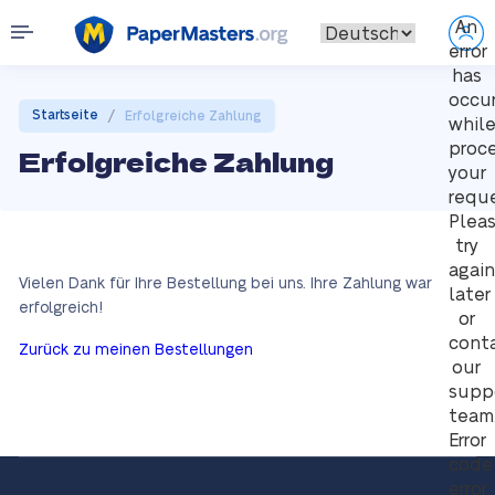
An
error
has
occu
/
Startseite
Erfolgreiche Zahlung
whil
proc
Erfolgreiche Zahlung
your
reque
Plea
try
again
Vielen Dank für Ihre Bestellung bei uns. Ihre Zahlung war
later
erfolgreich!
or
cont
Zurück zu meinen Bestellungen
our
supp
team
Error
code
error: