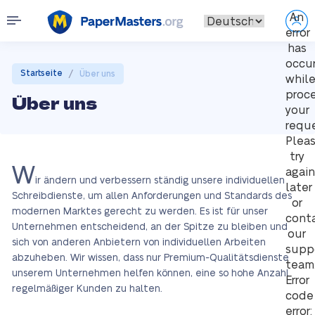
An
error
has
occu
/
Startseite
Über uns
whil
proc
Über uns
your
reque
Plea
try
W
again
ir ändern und verbessern ständig unsere individuellen
later
Schreibdienste, um allen Anforderungen und Standards des
or
modernen Marktes gerecht zu werden. Es ist für unser
cont
Unternehmen entscheidend, an der Spitze zu bleiben und
our
sich von anderen Anbietern von individuellen Arbeiten
supp
abzuheben. Wir wissen, dass nur Premium-Qualitätsdienste
team
unserem Unternehmen helfen können, eine so hohe Anzahl
Error
regelmäßiger Kunden zu halten.
code
error: