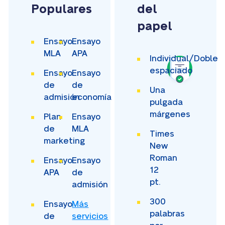
Populares
del
papel
Ensayo
Ensayo
MLA
APA
Individual/Doble
espaciado
Ensayo
Ensayo
de
de
Una
admisión
economía
pulgada
márgenes
Plan
Ensayo
de
MLA
Times
marketing
New
Roman
Ensayo
Ensayo
12
APA
de
pt.
admisión
300
Ensayo
Más
palabras
de
servicios