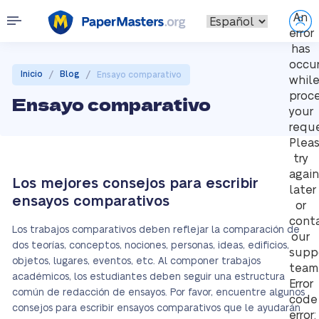
An
error
has
occu
/
/
Inicio
Blog
Ensayo comparativo
whil
proc
Ensayo comparativo
your
reque
Plea
try
again
Los mejores consejos para escribir
later
ensayos comparativos
or
cont
Los trabajos comparativos deben reflejar la comparación de
our
dos teorías, conceptos, nociones, personas, ideas, edificios,
supp
objetos, lugares, eventos, etc. Al componer trabajos
team
académicos, los estudiantes deben seguir una estructura
Error
común de redacción de ensayos. Por favor, encuentre algunos
code
consejos para escribir ensayos comparativos que le ayudarán
error: