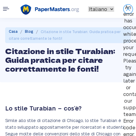
An
error
has
occu
/
/
Casa
Blog
Citazione in stile Turabian: Guida pratica per
whil
citare correttamente le fonti!
proc
your
Citazione in stile Turabian:
reque
Guida pratica per citare
Plea
correttamente le fonti!
try
again
later
or
cont
our
supp
Lo stile Turabian – cos’è?
team
Simile allo stile di citazione di Chicago, lo stile Turabian è
Error
stato sviluppato appositamente per ricercatori e studenti.
code
Segue molte delle convenzioni dello stile di Chicago con
error: