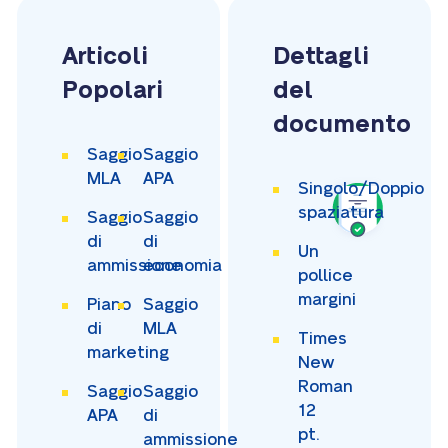
Articoli
Dettagli
Popolari
del
documento
Saggio
Saggio
MLA
APA
Singolo/Doppio
spaziatura
Saggio
Saggio
di
di
Un
ammissione
economia
pollice
margini
Piano
Saggio
di
MLA
Times
marketing
New
Roman
Saggio
Saggio
12
APA
di
pt.
ammissione