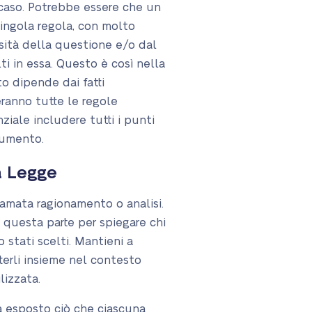
caso. Potrebbe essere che un
singola regola, con molto
ità della questione e/o dal
i in essa. Questo è così nella
to dipende dai fatti
eranno tutte le regole
nziale includere tutti i punti
ocumento.
a Legge
iamata ragionamento o analisi.
 questa parte per spiegare chi
 stati scelti. Mantieni a
tterli insieme nel contesto
lizzata.
rà esposto ciò che ciascuna