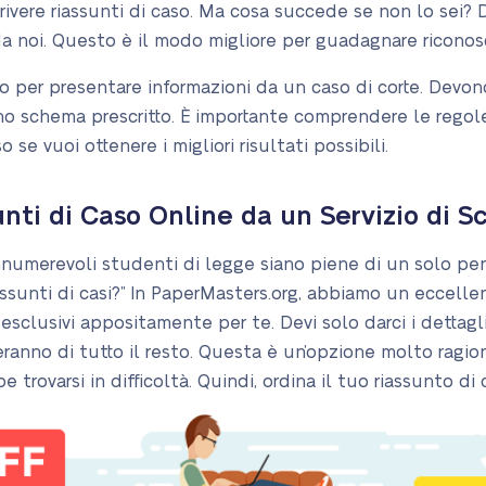
scrivere riassunti di caso. Ma cosa succede se non lo sei? D
da noi. Questo è il modo migliore per guadagnare ricono
do per presentare informazioni da un caso di corte. Devo
uno schema prescritto. È importante comprendere le regole
 se vuoi ottenere i migliori risultati possibili.
unti di Caso Online da un Servizio di 
numerevoli studenti di legge siano piene di un solo pen
assunti di casi?” In PaperMasters.org, abbiamo un eccellen
i esclusivi appositamente per te. Devi solo darci i dettagl
uperanno di tutto il resto. Questa è un’opzione molto rag
trovarsi in difficoltà. Quindi, ordina il tuo riassunto di 