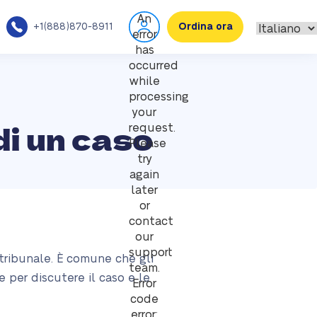
An
+1(888)870-8911
Ordina ora
error
has
occurred
while
processing
your
di un caso
request.
Please
try
again
later
or
contact
our
support
 tribunale. È comune che gli
team.
 per discutere il caso e le
Error
code
error: