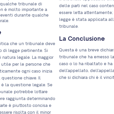
 qualche tribunale di
delle parti nel caso conte
on è molto importante a
essere letta attentamente; 
 eventi durante qualche
legge è stata applicata al
rale.
tribunale.
e
La Conclusione
itica che un tribunale deve
Questa è una breve dichiar
 di legge pertinente. Si
tribunale che ha emesso la
 natura legale. La maggior
caso o lo ha ribaltato e ha
o utile per le persone che
dell’appellato, dell’appell
ticamente ogni caso inizia
che si dichiara chi è il vinc
 questione chiave. Il
 è la questione legale. Se
ibunale potrebbe lottare
sere raggiunta determinando
parte è piuttosto concisa e
sere risolta con il minor