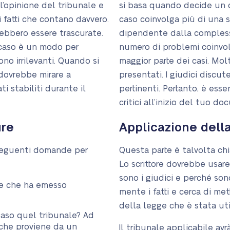
ll’opinione del tribunale e
si basa quando decide un 
 fatti che contano davvero.
caso coinvolga più di una 
vrebbero essere trascurate.
dipendente dalla compless
n caso è un modo per
numero di problemi coinvolt
ono irrilevanti. Quando si
maggior parte dei casi. Mol
 dovrebbe mirare a
presentati. I giudici discut
ati stabiliti durante il
pertinenti. Pertanto, è esse
critici all’inizio del tuo d
ure
Applicazione dell
 seguenti domande per
Questa parte è talvolta ch
Lo scrittore dovrebbe usare
sono i giudici e perché sono
le che ha emesso
mente i fatti e cerca di me
della legge che è stata uti
aso quel tribunale? Ad
 che proviene da un
Il tribunale applicabile av