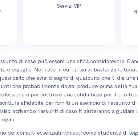
Servizi VIP
e
R
iassunto di caso può essere una sfida considerevole. È a
 e orgoglio. Nel caso in cui tu sia abbastanza fortuna
quasi certo che avrai bisogno di qualcuno che ti dia una m
sunti che probabilmente dovrai produrre prima della tua l
fessione e per costruire una solida base per il tuo futur
scrittura affidabile per fornirti un esempio di riassunto di
sci scrivendo riassunti di caso ti aiuteranno a guidare l
legali.
 uno dei compiti essenziali richiesti come studente di le