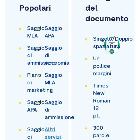
Popolari
del
documento
Saggio
Saggio
MLA
APA
Singolo/Doppio
spaziatura
Saggio
Saggio
di
di
Un
ammissione
economia
pollice
margini
Piano
Saggio
di
MLA
Times
marketing
New
Roman
Saggio
Saggio
12
APA
di
pt.
ammissione
300
Saggio
Altri
parole
di
servizi