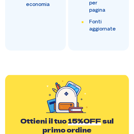
per
economia
pagina
Fonti
aggiornate
Ottieni il tuo
15%OFF
sul
primo ordine