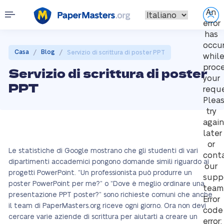
An
error
has
occu
/
/
Casa
Blog
Servizio di scrittura di poster PPT
whil
proc
Servizio di scrittura di poster
your
PPT
reque
Plea
try
again
later
or
Le statistiche di Google mostrano che gli studenti di vari
cont
dipartimenti accademici pongono domande simili riguardo ai
our
progetti PowerPoint. “Un professionista può produrre un
supp
poster PowerPoint per me?” o “Dove è meglio ordinare una
team
presentazione PPT poster?” sono richieste comuni che anche
Error
il team di PaperMasters.org riceve ogni giorno. Ora non devi
code
cercare varie aziende di scrittura per aiutarti a creare un
error: