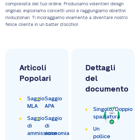
complessità del tuo ordine. Produciamo volentieri design
originali, esploriamo concetti unici e raggiungiamo obiettivi
rivoluzionari. Ti incoraggiamo vivamente a diventare nostro
felice cliente in un batter d’occhio!
Articoli
Dettagli
Popolari
del
documento
Saggio
Saggio
MLA
APA
Singolo/Doppio
spaziatura
Saggio
Saggio
di
di
Un
ammissione
economia
pollice