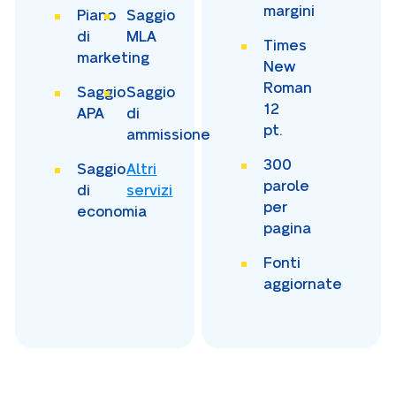
margini
Piano
Saggio
di
MLA
Times
marketing
New
Roman
Saggio
Saggio
12
APA
di
pt.
ammissione
300
Saggio
Altri
parole
di
servizi
per
economia
pagina
Fonti
aggiornate